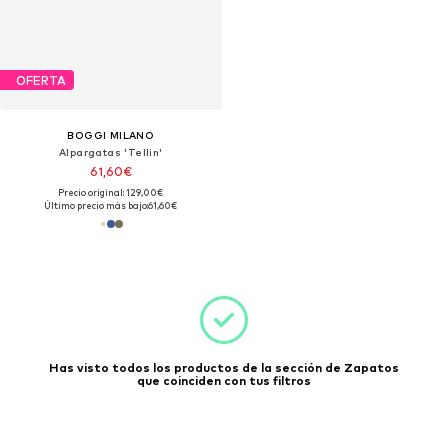
OFERTA
BOGGI MILANO
Alpargatas 'Tellin'
61,60€
Precio original: 129,00€
Último precio más bajo:
61,60€
Has visto todos los productos de la sección de Zapatos
que coinciden con tus filtros