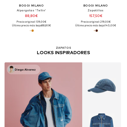
BOGGI MILANO
BOGGI MILANO
Alpargatas 'Tellin'
Zapatillas
88,80€
157,50€
Precio original: 139,00€
Precio original: 219,00€
Último precio más bajo:
88,80€
Último precio más bajo:
140,00€
ZAPATOS
LOOKS INSPIRADORES
Diego Alvarez