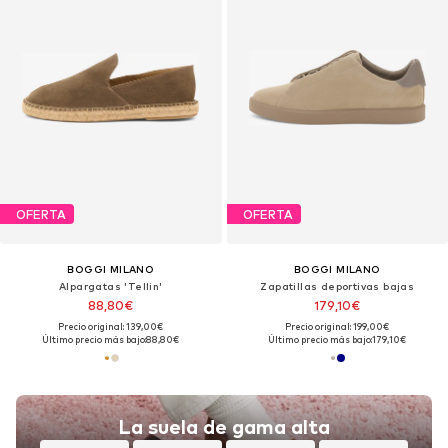
OFERTA
OFERTA
BOGGI MILANO
BOGGI MILANO
Alpargatas 'Tellin'
Zapatillas deportivas bajas
88,80€
179,10€
Precio original: 139,00€
Precio original: 199,00€
Último precio más bajo:
88,80€
Último precio más bajo:
179,10€
La suela de gama alta