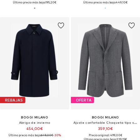
Último precio más bajo:
195,20€
Último precio más bajo:
449,10€
REBAJAS
OFERTA
BOGGI MILANO
BOGGI MILANO
Abrigo de invierno
Ajuste confortable Chaqueta tipo saco para negocios
454,00€
359,10€
Último precio más bajo:
649,00€
-30%
Precio original: 499,00€
Último precio más bajo:
339,15€