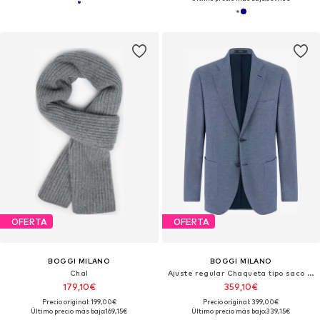
OFERTA
OFERTA
BOGGI MILANO
BOGGI MILANO
Chal
Ajuste regular Chaqueta tipo saco para negocios
179,10€
359,10€
Precio original: 199,00€
Precio original: 399,00€
Último precio más bajo:
169,15€
Último precio más bajo:
339,15€