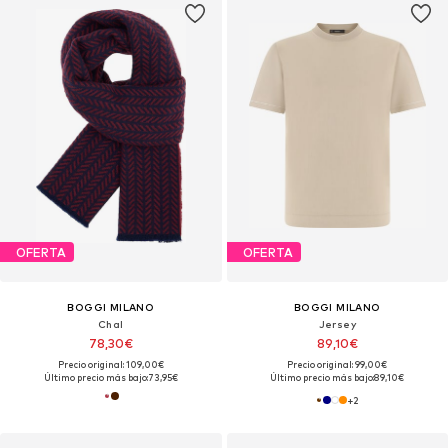
OFERTA
OFERTA
BOGGI MILANO
BOGGI MILANO
Chal
Jersey
78,30€
89,10€
Precio original: 109,00€
Precio original: 99,00€
Último precio más bajo:
73,95€
Último precio más bajo:
89,10€
+
2