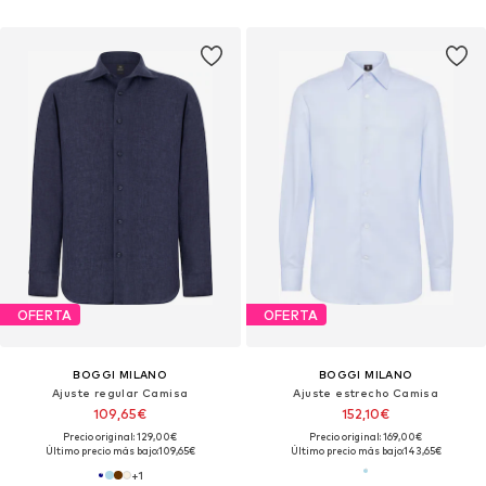
OFERTA
OFERTA
BOGGI MILANO
BOGGI MILANO
Ajuste regular Camisa
Ajuste estrecho Camisa
109,65€
152,10€
Precio original: 129,00€
Precio original: 169,00€
Último precio más bajo:
109,65€
Último precio más bajo:
143,65€
+
1