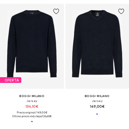
OFERTA
BOGGI MILANO
BOGGI MILANO
Jersey
Jersey
134,10€
149,00€
Precio original: 149,00€
Último precio más bajo:
126,65€