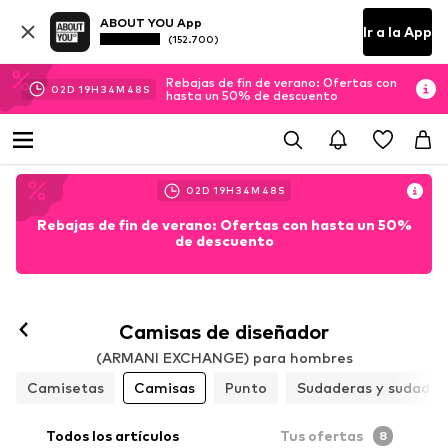
ABOUT YOU App
Ir a la App
(152.700)
Rebajas de fin de verano: Ofertas con
02
D
19
H
34
M
45
S
hasta un 50% de descuento
02
D
19
H
34
M
45
S
Rebajas de fin de verano: Ofertas con hasta un 50%
de descuento
Camisas de diseñador
(ARMANI EXCHANGE) para hombres
Camisetas
Camisas
Punto
Sudaderas y sudader
Todos los artículos
Tus ofertas
8