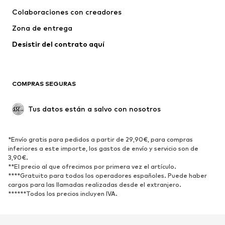
Ropa interior
Jerséis y cárdigans
Colaboraciones con creadores
Trajes y chaquetas
Abrigos
Zona de entrega
Ropa de baño
Tallas grandes
Desistir del contrato aquí 
Ocasiones
Exclusivo
Reciclado
COMPRAS SEGURAS
ZAPATOS
Tus datos están a salvo con nosotros
Nuevo
Tendencia
Botas y botines
Zapatillas de deporte
*Envío gratis para pedidos a partir de 29,90€, para compras
Zapatos bajos
Zapatos deportivos
inferiores a este importe, los gastos de envío y servicio son de
Zapatos abiertos
Exclusivo
3,90€.
**El precio al que ofrecimos por primera vez el artículo.
****Gratuito para todos los operadores españoles. Puede haber
DEPORTE
cargos para las llamadas realizadas desde el extranjero.
******Todos los precios incluyen IVA.
Ropa deportiva
Disciplinas deportivas
Zapatos deportivos
Mochilas deportivas y bolsos