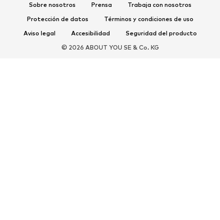
Complementos deportivos
Sobre nosotros
Prensa
Trabaja con nosotros
Protección de datos
Términos y condiciones de uso
COMPLEMENTOS
Aviso legal
Accesibilidad
Seguridad del producto
Nuevo
Gorras y gorros
© 2026 ABOUT YOU SE & Co. KG
Cinturones
Bolsos y mochilas
Relojes
Joyería
Gafas de sol
Carteras y estuches
Corbatas y accesorios
Bufandas y pañuelos
Guantes
Accesorios para el hogar
Exclusivo
Reciclado
PREMIUM
Nuevo
Camisetas
Jeans
Chaquetas y abrigos
Sudaderas y sudaderas con
Pantalones
capucha