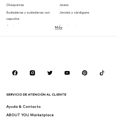
Chaquetas
Jeans
Sudaderas y sudaderas con
Jerséis y cárdigans
capucha
Camisetas
Ropa interior
Más
Pantalones
Camisas
Abrigos
Trajes y chaquetas
Ropa de baño
Tallas grandes
Zapatos
Deporte
Complementos
Premium
ROPA
Nuevo
Tendencia
Camisetas
Jeans
SERVICIO DE ATENCIÓN AL CLIENTE
Chaquetas
Sudaderas y sudaderas con
Ayuda & Contacto
capucha
ABOUT YOU Marketplace
Pantalones
Camisas