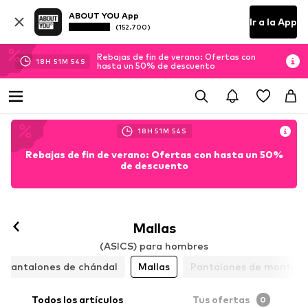
ABOUT YOU App
Ir a la App
(152.700)
Rebajas de fin de verano: Ofertas con
18
H
51
M
53
S
hasta un 50% de descuento
18
H
51
M
53
S
Rebajas de fin de verano: Ofertas con hasta un 50%
de descuento
Mallas
(ASICS) para hombres
Pantalones de chándal
Mallas
Pantalones de montañ
Todos los artículos
Tus ofertas
0