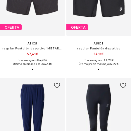
OFERTA
OFERTA
ASICS
ASICS
regular Pantalón deportivo 'METARUN 5IN'
regular Pantalón deportivo
67,41€
34,11€
Precio original: 84,90€
Precio original: 44,90€
Último precio más bajo:
67,41€
Último precio más bajo:
32,22€