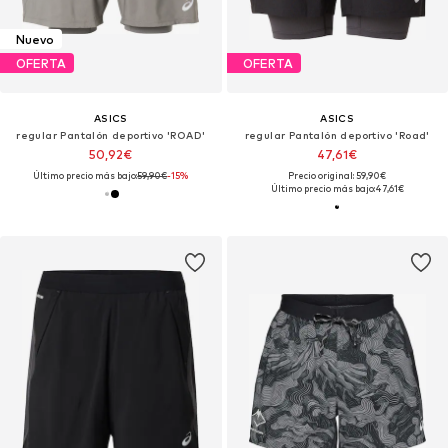
Nuevo
OFERTA
OFERTA
ASICS
ASICS
regular Pantalón deportivo 'ROAD'
regular Pantalón deportivo 'Road'
50,92€
47,61€
Último precio más bajo:
59,90€
-15%
Precio original: 59,90€
Último precio más bajo:
47,61€