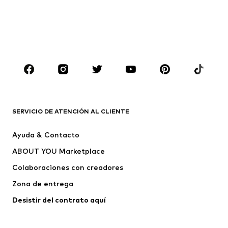
Abrigos
Trajes y chaquetas
Ropa de baño
Tallas grandes
Zapatos
Deporte
Complementos
Premium
ROPA
Nuevo
Tendencia
Camisetas
Jeans
SERVICIO DE ATENCIÓN AL CLIENTE
Chaquetas
Sudaderas y sudaderas con
Ayuda & Contacto
capucha
ABOUT YOU Marketplace
Pantalones
Camisas
Ropa interior
Jerséis y cárdigans
Colaboraciones con creadores
Trajes y chaquetas
Abrigos
Zona de entrega
Ropa de baño
Tallas grandes
Desistir del contrato aquí 
Ocasiones
Exclusivo
Reciclado