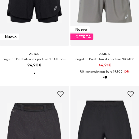
Nuevo
Nuevo
OFERTA
ASICS
ASICS
regular Pantalón deportivo 'FUJITRAIL ELITE'
regular Pantalón deportivo 'ROAD'
94,90€
44,91€
Último precio más bajo:
49,90€
-10%