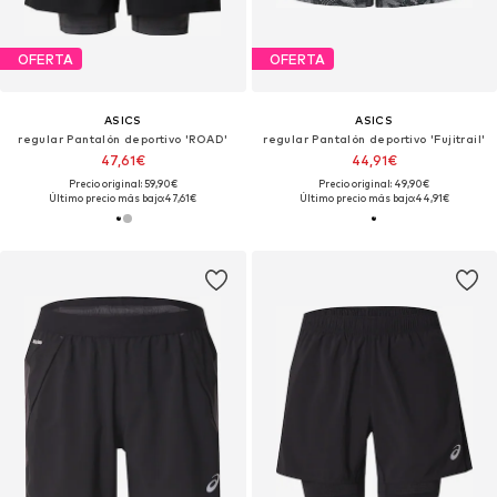
OFERTA
OFERTA
ASICS
ASICS
regular Pantalón deportivo 'ROAD'
regular Pantalón deportivo 'Fujitrail'
47,61€
44,91€
Precio original: 59,90€
Precio original: 49,90€
Último precio más bajo:
47,61€
Último precio más bajo:
44,91€