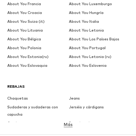
About You Francia
About You Luxemburgo
About You Croacia
About You Hungría
About You Suiza (it)
About You Italia
About You Lituania
About You Letonia
About You Bélgica
About You Los Países Bajos
About You Polonia
About You Portugal
About You Estonia(ru)
About You Letonia (ru)
About You Eslovaquia
About You Eslovenia
REBAJAS
Chaquetas
Jeans
Sudaderas y sudaderas con
Jerséis y cárdigans
capucha
Camisetas
Ropa interior
Más
Pantalones
Camisas