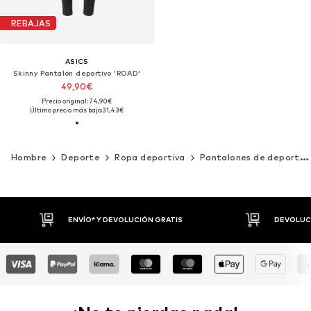
REBAJAS
ASICS
Skinny Pantalón deportivo 'ROAD'
49,90€
Precio original: 74,90€
Último precio más bajo:
31,43€
Hombre
Deporte
Ropa deportiva
Pantalones de deporte
DEVOLUCIONES HASTA 30 DÍAS
P