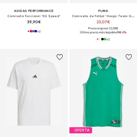
ADIDAS PERFORMANCE
PUMA
Camiseta funcional '3G Speed'
Camiseta de fútbol 'Hoops Team Game'
39,90€
23,07€
Precio original: 32,95€
+
2
Último precio más bajo:
24,71€
-6%
+
2
OFERTA