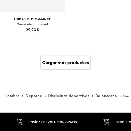
ADIDAS PERFORMANCE
Camiseta funcional
29,90€
Cargar más productos
Hombre
Deporte
Disciplinas deportivas
Baloncesto
Camisetas y maillots
DEVOLUCIONES HASTA 30 DÍAS
P