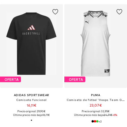
OFERTA
OFERTA
ADIDAS SPORTSWEAR
PUMA
Camiseta funcional
Camiseta de fútbol 'Hoops Team Game'
16,11€
23,07€
Precio original: 29,90€
Precio original: 32,95€
Último precio más bajo:
16,11€
Último precio más bajo:
24,71€
-6%
+
2