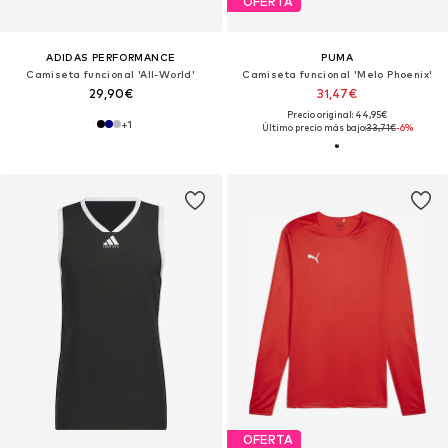
OFERTA
ADIDAS PERFORMANCE
PUMA
Camiseta funcional 'All-World'
Camiseta funcional 'Melo Phoenix'
29,90€
31,47€
Precio original: 44,95€
+
1
Último precio más bajo:
33,71€
-6%
OFERTA