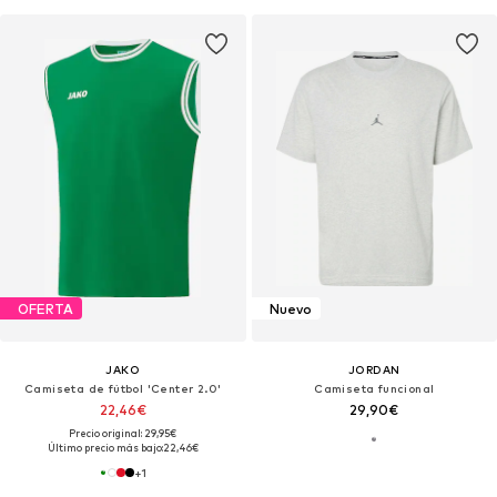
OFERTA
Nuevo
JAKO
JORDAN
Camiseta de fútbol 'Center 2.0'
Camiseta funcional
22,46€
29,90€
Precio original: 29,95€
Último precio más bajo:
22,46€
+
1