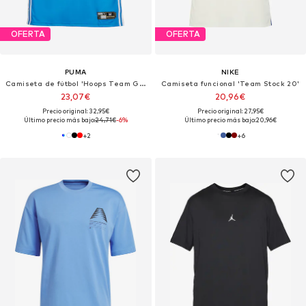
OFERTA
OFERTA
PUMA
NIKE
Camiseta de fútbol 'Hoops Team Game'
Camiseta funcional 'Team Stock 20'
23,07€
20,96€
Precio original: 32,95€
Precio original: 27,95€
Último precio más bajo:
24,71€
-6%
Último precio más bajo:
20,96€
+
2
+
6