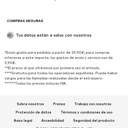
Ocasiones
Exclusivo
Reciclado
COMPRAS SEGURAS
ZAPATOS
Tus datos están a salvo con nosotros
Nuevo
Tendencia
Botas y botines
Zapatillas de deporte
*Envío gratis para pedidos a partir de 29,90€, para compras
Zapatos bajos
Zapatos deportivos
inferiores a este importe, los gastos de envío y servicio son de
Zapatos abiertos
Exclusivo
3,90€.
**El precio al que ofrecimos por primera vez el artículo.
****Gratuito para todos los operadores españoles. Puede haber
DEPORTE
cargos para las llamadas realizadas desde el extranjero.
******Todos los precios incluyen IVA.
Ropa deportiva
Disciplinas deportivas
Zapatos deportivos
Mochilas deportivas y bolsos
Complementos deportivos
Sobre nosotros
Prensa
Trabaja con nosotros
Protección de datos
Términos y condiciones de uso
COMPLEMENTOS
Aviso legal
Accesibilidad
Seguridad del producto
Nuevo
Gorras y gorros