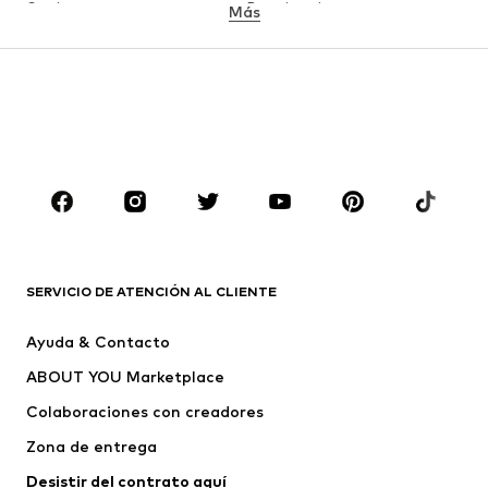
Camisetas
Ropa interior
Más
Pantalones
Camisas
Abrigos
Trajes y chaquetas
Ropa de baño
Tallas grandes
Zapatos
Deporte
Complementos
Premium
ROPA
Nuevo
Tendencia
Camisetas
Jeans
SERVICIO DE ATENCIÓN AL CLIENTE
Chaquetas
Sudaderas y sudaderas con
Ayuda & Contacto
capucha
ABOUT YOU Marketplace
Pantalones
Camisas
Ropa interior
Jerséis y cárdigans
Colaboraciones con creadores
Trajes y chaquetas
Abrigos
Zona de entrega
Ropa de baño
Tallas grandes
Desistir del contrato aquí 