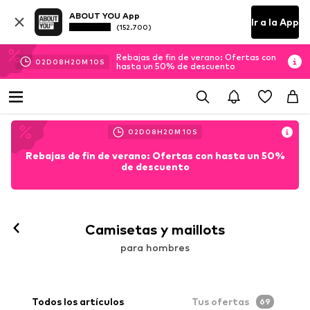
ABOUT YOU App
Ir a la App
(152.700)
Rebajas de fin de verano: Ofertas con
02
D
08
H
20
M
08
S
hasta un 50% de descuento
02
D
08
H
20
M
08
S
Rebajas de fin de verano: Ofertas con hasta un 50%
de descuento
Camisetas y maillots
para hombres
Todos los artículos
Tus ofertas
69