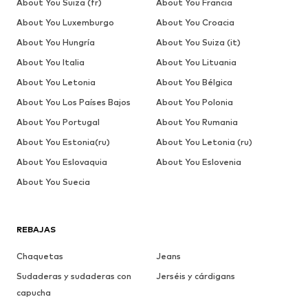
About You Suiza (fr)
About You Francia
About You Luxemburgo
About You Croacia
About You Hungría
About You Suiza (it)
About You Italia
About You Lituania
About You Letonia
About You Bélgica
About You Los Países Bajos
About You Polonia
About You Portugal
About You Rumania
About You Estonia(ru)
About You Letonia (ru)
About You Eslovaquia
About You Eslovenia
About You Suecia
REBAJAS
Chaquetas
Jeans
Sudaderas y sudaderas con
Jerséis y cárdigans
capucha