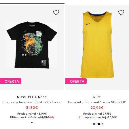
OFERTA
OFERTA
MITCHELL & NESS
NIKE
Camiseta funcional 'Boston Celtics HWC Blaze'
Camiseta funcional 'Team Stock 20'
31,50€
20,96€
Precio original: 45,00€
Precio original: 27,95€
Último precio más bajo:
33,75€
-6%
Último precio más bajo:
20,96€
+
6