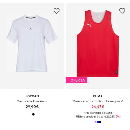
OFERTA
JORDAN
PUMA
Camiseta funcional
Camiseta de fútbol 'Teamjaws'
29,90€
24,47€
Precio original: 34,95€
Último precio más bajo:
26,21€
-6%