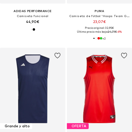
ADIDAS PERFORMANCE
PUMA
Camiseta funcional
Camiseta de fútbol 'Hoops Team Game'
44,90€
23,07€
Precio original: 32,95€
Último precio más bajo:
24,71€
-6%
+
2
Grande y alto
OFERTA