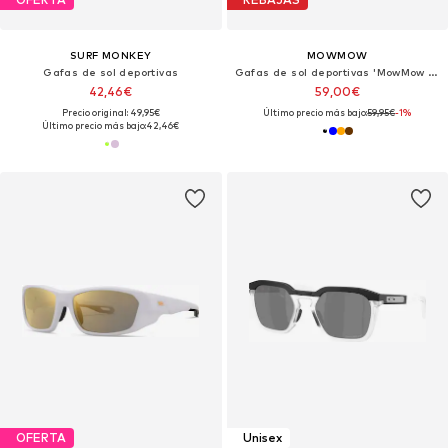
SURF MONKEY
MOWMOW
Gafas de sol deportivas
Gafas de sol deportivas 'MowMow Floater Sunglasses - Sports Glasses - Cycling Glasses - Floating Sunglasses - Polarized - Men - Women'
42,46€
59,00€
Precio original: 49,95€
Último precio más bajo:
59,95€
-1%
Último precio más bajo:
42,46€
OFERTA
Unisex