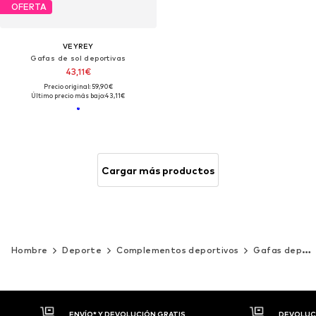
OFERTA
VEYREY
Gafas de sol deportivas
43,11€
Precio original: 59,90€
Último precio más bajo:
43,11€
Cargar más productos
Hombre
Deporte
Complementos deportivos
Gafas deportivas
DEVOLUCIONES HASTA 30 DÍAS
P