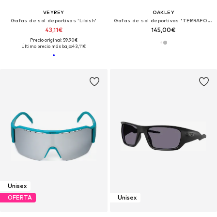
VEYREY
OAKLEY
Gafas de sol deportivas 'Libish'
Gafas de sol deportivas 'TERRAFORMA'
43,11€
145,00€
Precio original: 59,90€
Último precio más bajo:
43,11€
Unisex
OFERTA
Unisex