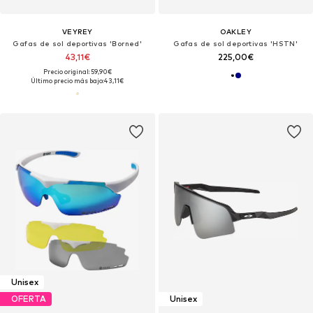
VEYREY
OAKLEY
Gafas de sol deportivas 'Borned'
Gafas de sol deportivas 'HSTN'
43,11€
225,00€
Precio original: 59,90€
Último precio más bajo:
43,11€
Unisex
OFERTA
Unisex