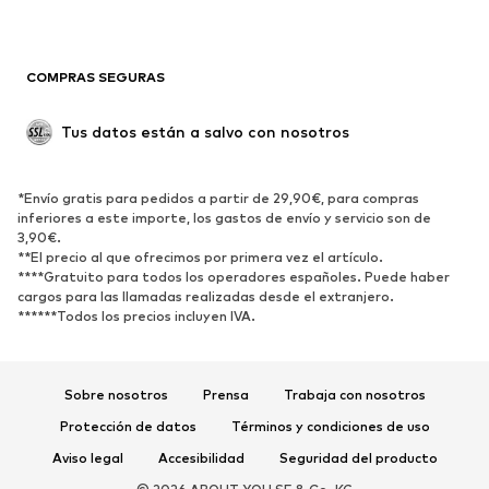
Ocasiones
Exclusivo
Reciclado
COMPRAS SEGURAS
ZAPATOS
Tus datos están a salvo con nosotros
Nuevo
Tendencia
Botas y botines
Zapatillas de deporte
*Envío gratis para pedidos a partir de 29,90€, para compras
Zapatos bajos
Zapatos deportivos
inferiores a este importe, los gastos de envío y servicio son de
Zapatos abiertos
Exclusivo
3,90€.
**El precio al que ofrecimos por primera vez el artículo.
****Gratuito para todos los operadores españoles. Puede haber
DEPORTE
cargos para las llamadas realizadas desde el extranjero.
******Todos los precios incluyen IVA.
Ropa deportiva
Disciplinas deportivas
Zapatos deportivos
Mochilas deportivas y bolsos
Complementos deportivos
Sobre nosotros
Prensa
Trabaja con nosotros
Protección de datos
Términos y condiciones de uso
COMPLEMENTOS
Aviso legal
Accesibilidad
Seguridad del producto
Nuevo
Gorras y gorros