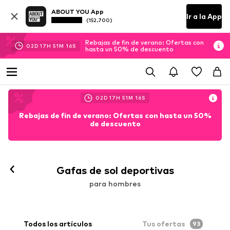
ABOUT YOU App
Ir a la App
(152.700)
Rebajas de fin de verano: Ofertas con
02
D
17
H
51
M
15
S
hasta un 50% de descuento
02
D
17
H
51
M
15
S
Rebajas de fin de verano: Ofertas con hasta un 50%
de descuento
Gafas de sol deportivas
para hombres
Todos los artículos
Tus ofertas
93