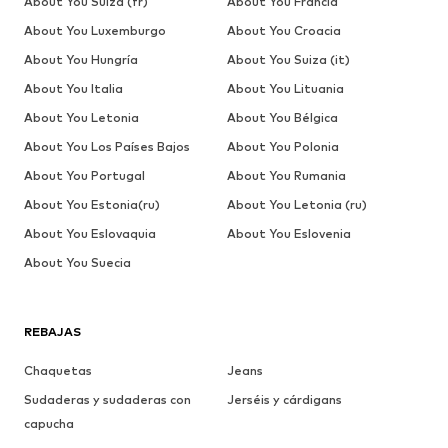
About You Suiza (fr)
About You Francia
About You Luxemburgo
About You Croacia
About You Hungría
About You Suiza (it)
About You Italia
About You Lituania
About You Letonia
About You Bélgica
About You Los Países Bajos
About You Polonia
About You Portugal
About You Rumania
About You Estonia(ru)
About You Letonia (ru)
About You Eslovaquia
About You Eslovenia
About You Suecia
REBAJAS
Chaquetas
Jeans
Sudaderas y sudaderas con
Jerséis y cárdigans
capucha