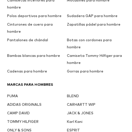
Camisetas interiores para
Mocasines para hombre
hombre
Polos deportivos para hombre
Sudadera GAP para hombre
Cinturones de cuero para
Zapatillas pádel para hombre
hombre
Pantalones de chándal
Botas con cordones para
hombre
Bambas blancas para hombre
Camiseta Tommy Hilfiger para
hombre
Cadenas para hombre
Gorras para hombre
MARCAS PARA HOMBRES
PUMA
BLEND
ADIDAS ORIGINALS
CARHARTT WIP
CAMP DAVID
JACK & JONES
TOMMY HILFIGER
Karl Kani
ONLY & SONS
ESPRIT