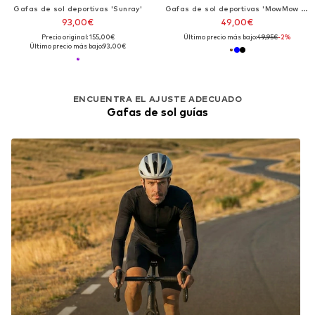
Gafas de sol deportivas 'Sunray'
Gafas de sol deportivas 'MowMow Niseko Sunglasses - Polarized - Men - Women'
93,00€
49,00€
Precio original: 155,00€
Último precio más bajo:
49,95€
-2%
Último precio más bajo:
93,00€
ENCUENTRA EL AJUSTE ADECUADO
Gafas de sol guías