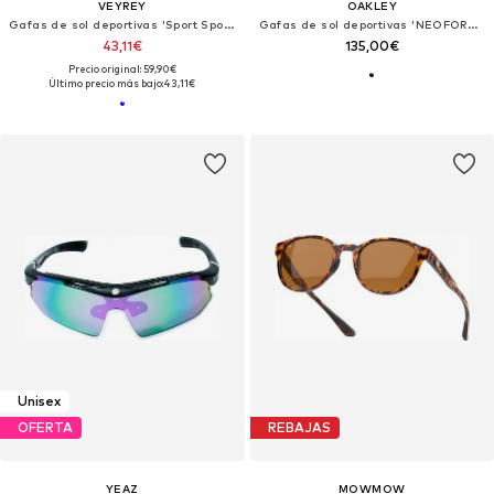
VEYREY
OAKLEY
Gafas de sol deportivas 'Sport Sportbrille Silge'
Gafas de sol deportivas 'NEOFORMA'
43,11€
135,00€
Precio original: 59,90€
Último precio más bajo:
43,11€
Unisex
OFERTA
REBAJAS
YEAZ
MOWMOW