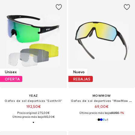
Unisex
Nuevo
OFERTA
REBAJAS
YEAZ
MOWMOW
Gafas de sol deportivas 'Sunthrill'
Gafas de sol deportivas 'MowMow Titan Sunglasses - Sports Glasses - Cycling Glasses - Men - Women'
192,50€
69,00€
Precio original: 275,00€
Último precio más bajo:
69,95€
-1%
Último precio más bajo:
165,00€
+
1