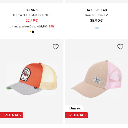
DJINNS
HATLINE LAB
Gorra 'HFT Match DNC'
Gorra 'Lowkey'
22,49€
35,90€
Último precio más bajo:
29,99€
-25%
Unisex
REBAJAS
REBAJAS