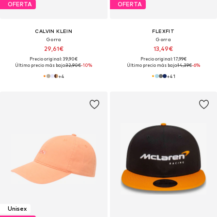
OFERTA
OFERTA
CALVIN KLEIN
FLEXFIT
Gorra
Gorra
29,61€
13,49€
Precio original: 39,90€
Precio original: 17,99€
Último precio más bajo:
32,90€
-10%
Último precio más bajo:
14,39€
-6%
+
4
+
41
Unisex