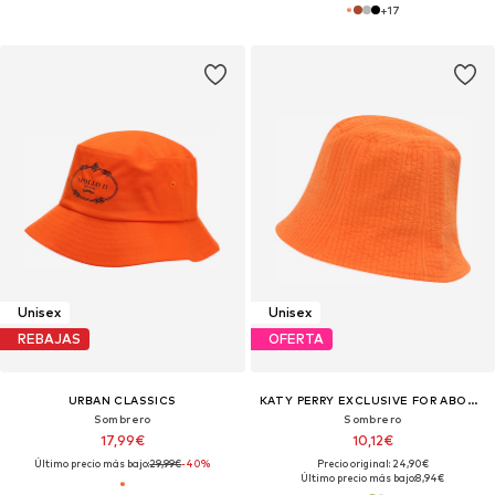
+
17
Unisex
Unisex
REBAJAS
OFERTA
URBAN CLASSICS
KATY PERRY EXCLUSIVE FOR ABOUT YOU
Sombrero
Sombrero
17,99€
10,12€
Último precio más bajo:
29,99€
-40%
Precio original: 24,90€
Último precio más bajo:
8,94€