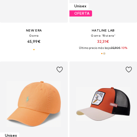
Unisex
OFERTA
NEW ERA
HATLINE LAB
Gorra
Gorra 'Riviera'
45,99€
32,31€
Último precio más bajo:
35,90€
-10%
Unisex