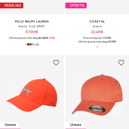
REBAJAS
OFERTA
POLO RALPH LAUREN
COASTAL
Gorra 'CLS SPRT'
Gorra
57,90€
22,49€
Último precio más bajo:
64,90€
-10%
Precio original: 35,99€
Último precio más bajo:
19,99€
+
25
Unisex
Unisex