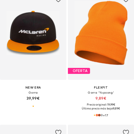
OFERTA
NEW ERA
FLEXFIT
Gorra
Gorra 'Yupoong'
39,99€
9,89€
Precio original: 19,99€
Último precio más bajo:
9,89€
+
17