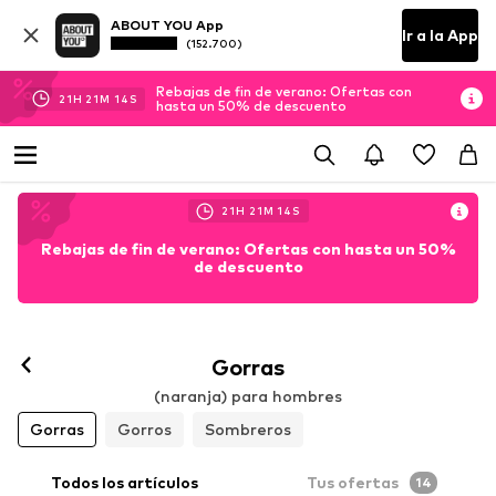
ABOUT YOU App
Ir a la App
(152.700)
Rebajas de fin de verano: Ofertas con
21
H
21
M
12
S
hasta un 50% de descuento
21
H
21
M
12
S
Rebajas de fin de verano: Ofertas con hasta un 50%
de descuento
Gorras
(naranja) para hombres
Gorras
Gorros
Sombreros
Todos los artículos
Tus ofertas
14