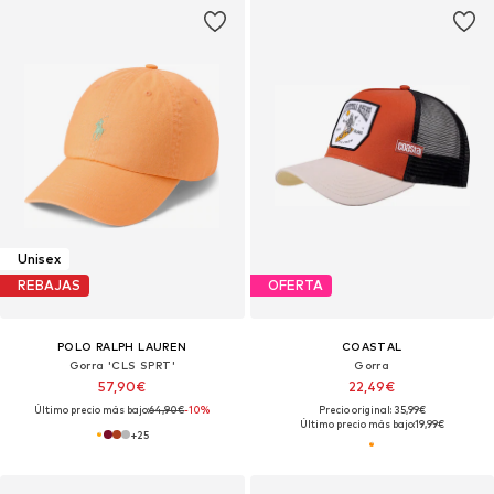
Unisex
REBAJAS
OFERTA
POLO RALPH LAUREN
COASTAL
Gorra 'CLS SPRT'
Gorra
57,90€
22,49€
Último precio más bajo:
64,90€
-10%
Precio original: 35,99€
Último precio más bajo:
19,99€
+
25