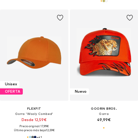
Unisex
OFERTA
Nuevo
FLEXFIT
GOORIN BROS.
Gorra 'Wooly Combed'
Gorra
Desde 12,59€
49,99€
Precio original: 17,99€
Último precio más bajo:
12,59€
+
41