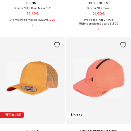
DJINNS
CHILLOUTS
Gorra 'Hft Dnc New 1.1'
Gorra 'Denver'
22,49€
21,90€
Último precio más bajo:
29,99€
-25%
Precio original: 24,90€
Último precio más bajo:
21,90€
REBAJAS
Unisex
FLEXFIT
ADIDAS PERFORMANCE