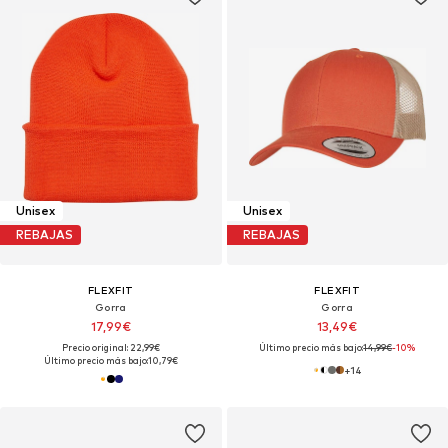
Unisex
Unisex
REBAJAS
REBAJAS
FLEXFIT
FLEXFIT
Gorra
Gorra
17,99€
13,49€
Precio original: 22,99€
Último precio más bajo:
14,99€
-10%
Último precio más bajo:
10,79€
+
14