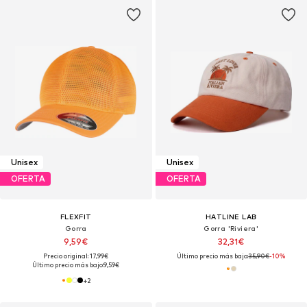
Unisex
Unisex
OFERTA
OFERTA
FLEXFIT
HATLINE LAB
Gorra
Gorra 'Riviera'
9,59€
32,31€
Precio original: 17,99€
Último precio más bajo:
35,90€
-10%
Último precio más bajo:
9,59€
+
2