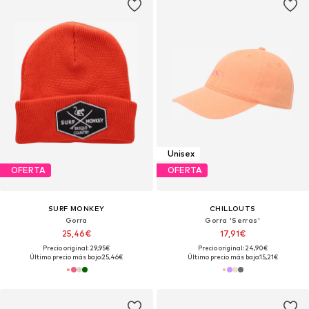
Unisex
OFERTA
OFERTA
SURF MONKEY
CHILLOUTS
Gorra
Gorra 'Serras'
25,46€
17,91€
Precio original: 29,95€
Precio original: 24,90€
Último precio más bajo:
25,46€
Último precio más bajo:
15,21€