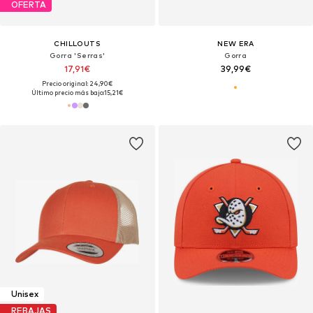
OFERTA
CHILLOUTS
NEW ERA
Gorra 'Serras'
Gorra
17,91€
39,99€
Precio original: 24,90€
Último precio más bajo:
15,21€
Unisex
REBAJAS