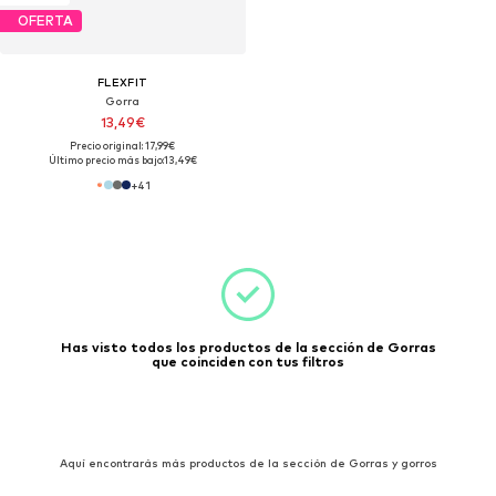
OFERTA
FLEXFIT
Gorra
13,49€
Precio original: 17,99€
Último precio más bajo:
13,49€
+
41
Has visto todos los productos de la sección de Gorras
que coinciden con tus filtros
Aquí encontrarás más productos de la sección de Gorras y gorros