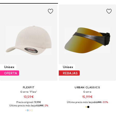
Unisex
Unisex
OFERTA
REBAJAS
FLEXFIT
URBAN CLASSICS
Gorra 'Flex'
Gorra
13,59€
15,99€
Precio original: 19,99€
Último precio más bajo:
22,99€
-30%
Último precio más bajo:
13,99€
-2%