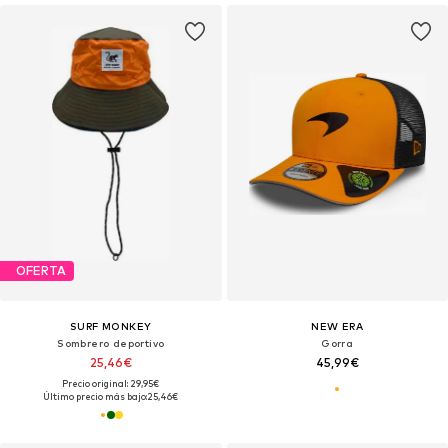
OFERTA
SURF MONKEY
NEW ERA
Sombrero deportivo
Gorra
25,46€
45,99€
Precio original: 29,95€
Último precio más bajo:
25,46€