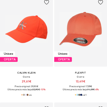
Unisex
Unisex
OFERTA
OFERTA
CALVIN KLEIN
FLEXFIT
Gorra
Gorra
29,61€
13,49€
Precio original: 39,90€
Precio original: 17,99€
Último precio más bajo:
32,90€
-10%
Último precio más bajo:
14,39€
-6%
+
4
+
41