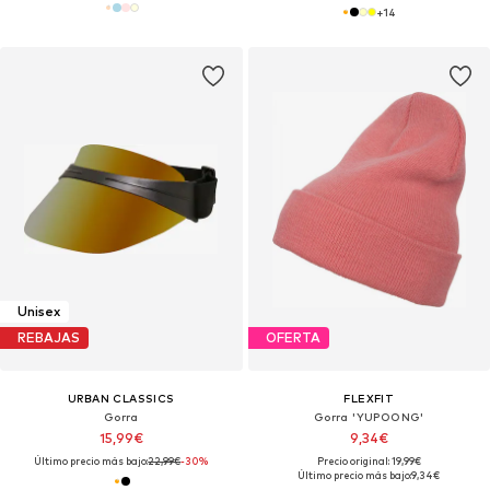
+
14
Unisex
REBAJAS
OFERTA
URBAN CLASSICS
FLEXFIT
Gorra
Gorra 'YUPOONG'
15,99€
9,34€
Último precio más bajo:
22,99€
-30%
Precio original: 19,99€
Último precio más bajo:
9,34€