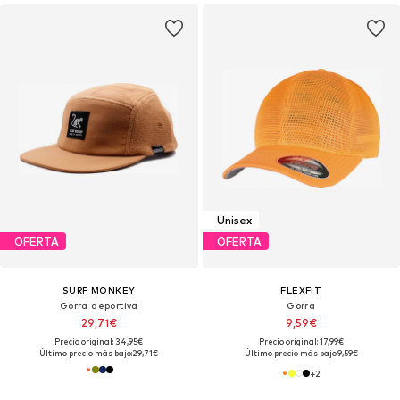
Unisex
OFERTA
OFERTA
SURF MONKEY
FLEXFIT
Gorra deportiva
Gorra
29,71€
9,59€
Precio original: 34,95€
Precio original: 17,99€
Último precio más bajo:
29,71€
Último precio más bajo:
9,59€
+
2