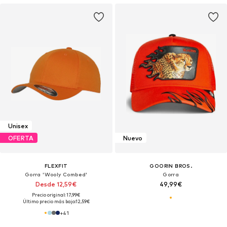
Unisex
OFERTA
Nuevo
FLEXFIT
GOORIN BROS.
Gorra 'Wooly Combed'
Gorra
Desde 12,59€
49,99€
Precio original: 17,99€
Último precio más bajo:
12,59€
+
41