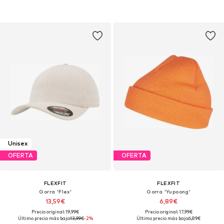
Unisex
OFERTA
OFERTA
FLEXFIT
FLEXFIT
Gorra 'Flex'
Gorra 'Yupoong'
13,59€
6,89€
Precio original: 19,99€
Precio original: 17,99€
Último precio más bajo:
13,99€
-2%
Último precio más bajo:
6,89€