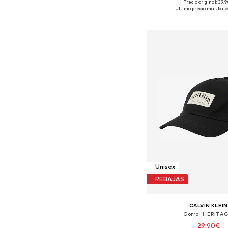
Precio original: 39,
Tallas disponibles:
Último precio más bajo
Añadir a la c
Unisex
REBAJAS
CALVIN KLEIN
Gorra 'HERITAG
29,90€