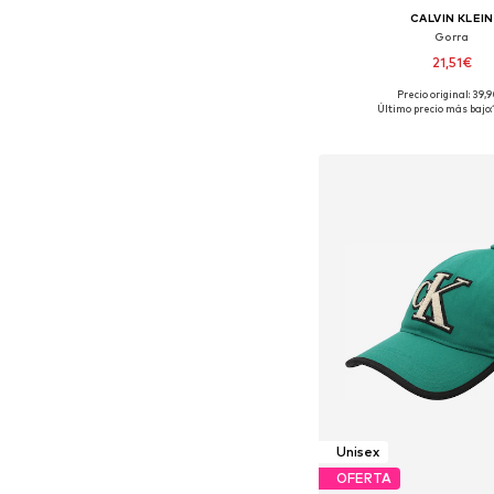
CALVIN KLEIN
Gorra
21,51€
Precio original: 39,
Tallas disponibles:
Último precio más bajo:
Añadir a la c
Unisex
OFERTA