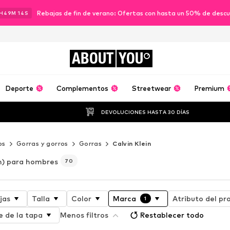
Rebajas de fin de verano: Ofertas con hasta un 50% de desc
H
49
M
13
S
ABOUT
YOU
Deporte
Complementos
Streetwear
Premium
DEVOLUCIONES HASTA 30 DÍAS
os
Gorras y gorros
Gorras
Calvin Klein
in) para hombres
70
jas
Talla
Color
Marca
Atributo del pr
1
e de la tapa
Menos filtros
Restablecer todo