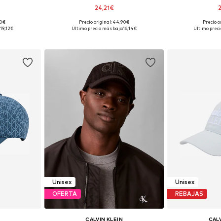
24,21€
90€
Precio original: 44,90€
Precio o
 55-60
Tallas disponibles: 55-60
Tallas dis
:
19,12€
Último precio más bajo:
16,14€
Último preci
esta
Añadir a la cesta
Añadir
Unisex
Unisex
OFERTA
REBAJAS
CALVIN KLEIN
CALV