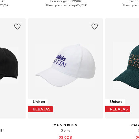
90€
Precio original: 39,90€
Precio o
 55-60
Tallas disponibles: 55-60
Tallas dis
:
25,11€
Último precio más bajo:
27,90€
Último preci
esta
Añadir a la cesta
Añadir
Unisex
Unisex
REBAJAS
REBAJAS
CALVIN KLEIN
CALV
E'
Gorra
23,90€
2