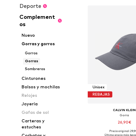
Deporte
Complement
os
Nuevo
Gorras y gorros
Gorros
Gorras
Sombreros
Cinturones
Bolsos y mochilas
Unisex
REBAJAS
Relojes
Joyería
CALVIN KLEIN
Gafas de sol
Gorra
Carteras y
26,90€
estuches
Precio original: 29,
Tallas disponibles:
Corbatas y
Último precio más bajo: