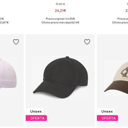
Gorra
24,21€
2
90€
Precio original: 44,90€
Precio o
 55-60
Tallas disponibles: 55-60
Tallas dis
22,87€
Último precio más bajo:
16,14€
Último preci
esta
Añadir a la cesta
Añadir
Unisex
Unisex
OFERTA
OFERTA