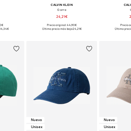
CALVIN KLEIN
CALV
Gorra
24,21€
90€
Precio original: 44,90€
Precio o
 55-60
Tallas disponibles: 55-60
Tallas dis
14,34€
Último precio más bajo:
24,21€
Último preci
esta
Añadir a la cesta
Añadir
Nuevo
Nuevo
Unisex
Unisex