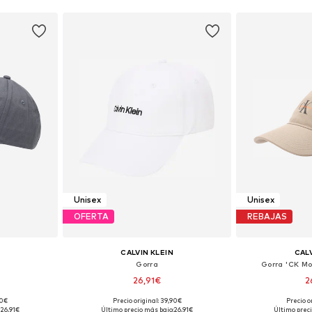
Unisex
Unisex
OFERTA
REBAJAS
CALVIN KLEIN
CALV
Gorra
Gorra 'CK M
26,91€
2
90€
Precio original: 39,90€
Precio o
 55-60
Tallas disponibles: 55-60
Tallas dis
26,91€
Último precio más bajo:
26,91€
Último preci