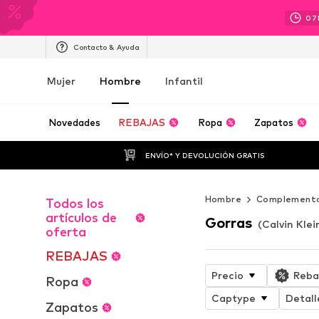
07
Contacto & Ayuda
Mujer
Hombre
Infantil
Novedades
REBAJAS
Ropa
Zapatos
ENVÍO* Y DEVOLUCIÓN GRATIS
Hombre
Complement
Todos los
artículos de
Gorras
(Calvin Kle
oferta
REBAJAS
Precio
Reba
Ropa
Captype
Detall
Zapatos