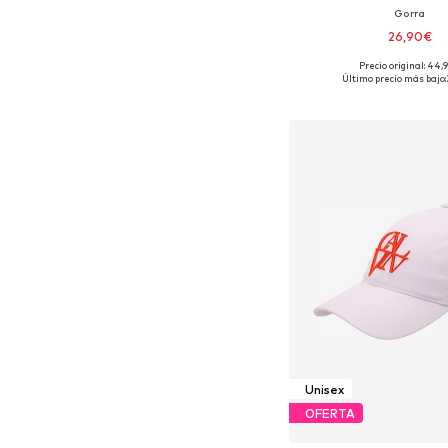
Gorra
26,90€
Precio original: 44,
Tallas disponibles:
Último precio más bajo:
Añadir a la c
Unisex
OFERTA