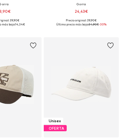
Gorra
Gorra
3,90€
24,43€
riginal: 39,90€
Precio original: 39,90€
ponibles: 55-60
Tallas disponibles: 55-60
o más bajo:
14,34€
Último precio más bajo:
34,90€
-30%
 a la cesta
Añadir a la cesta
Unisex
OFERTA