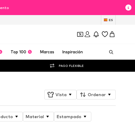
uento
ES
Top 100
Marcas
Inspiración
PAGO FLEXIBLE
Vista
Ordenar
oducto
Material
Estampado