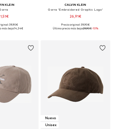
IN KLEIN
CALVIN KLEIN
Gorra
Gorra 'Embroidered Graphic Logo'
21,51€
26,91€
riginal: 39,90€
Precio original: 39,90€
ponibles: 55-60
Tallas disponibles: 55-60
o más bajo:
14,34€
Último precio más bajo:
29,90€
-10%
 a la cesta
Añadir a la cesta
Nuevo
Unisex