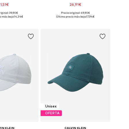
21,51€
26,91€
+
4
riginal: 39,90€
Precio original: 49,90€
ponibles: 55-60
Tallas disponibles: 55-60
o más bajo:
14,34€
Último precio más bajo:
17,94€
 a la cesta
Añadir a la cesta
Unisex
OFERTA
IN KLEIN
CALVIN KLEIN