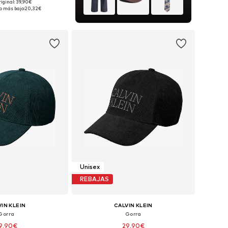
+
4
riginal: 39,90€
ponibles: 55-60
o más bajo:
20,32€
 a la cesta
Unisex
REBAJAS
IN KLEIN
CALVIN KLEIN
Gorra
Gorra
9,90€
29,90€