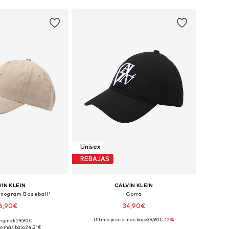
Unisex
REBAJAS
IN KLEIN
CALVIN KLEIN
onogram Baseball'
Gorra
6,90€
34,90€
Último precio más bajo:
39,90€
-12%
riginal: 29,90€
ponibles: 55-60
Tallas disponibles: 55-60
o más bajo:
24,21€