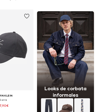
 a la cesta
Añadir a la cesta
Looks de corbata
informales
IN KLEIN
Gorra
7,90€