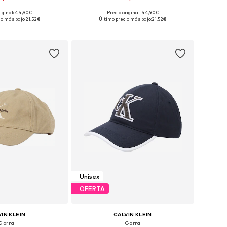
riginal: 44,90€
Precio original: 44,90€
ponibles: 55-60
Tallas disponibles: 55-60
io más bajo:
21,52€
Último precio más bajo:
21,52€
 a la cesta
Añadir a la cesta
Unisex
OFERTA
IN KLEIN
CALVIN KLEIN
Gorra
Gorra