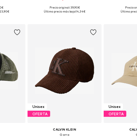
90€
Precio original: 39,90€
Precio o
 55-60
Tallas disponibles: 55-60
Tallas dis
23,90€
Último precio más bajo:
14,34€
Último prec
esta
Añadir a la cesta
Añadir
Unisex
Unisex
OFERTA
OFERTA
CALVIN KLEIN
CALV
Gorra