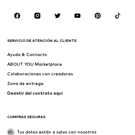
Complementos
Premium
ROPA
Nuevo
Tendencia
Camisetas
Jeans
SERVICIO DE ATENCIÓN AL CLIENTE
Chaquetas
Sudaderas y sudaderas con
Ayuda & Contacto
capucha
ABOUT YOU Marketplace
Pantalones
Camisas
Ropa interior
Jerséis y cárdigans
Colaboraciones con creadores
Trajes y chaquetas
Abrigos
Zona de entrega
Ropa de baño
Tallas grandes
Desistir del contrato aquí 
Ocasiones
Exclusivo
Reciclado
COMPRAS SEGURAS
ZAPATOS
Tus datos están a salvo con nosotros
Nuevo
Tendencia