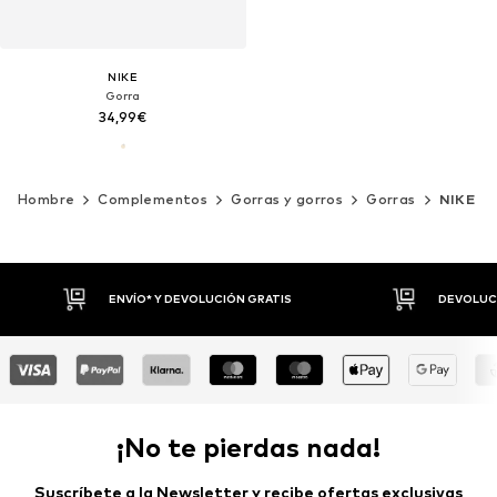
NIKE
Gorra
34,99€
Hombre
Complementos
Gorras y gorros
Gorras
NIKE
ENVÍO* Y DEVOLUCIÓN GRATIS
DEVOLUCI
¡No te pierdas nada!
Suscríbete a la Newsletter y recibe ofertas exclusivas