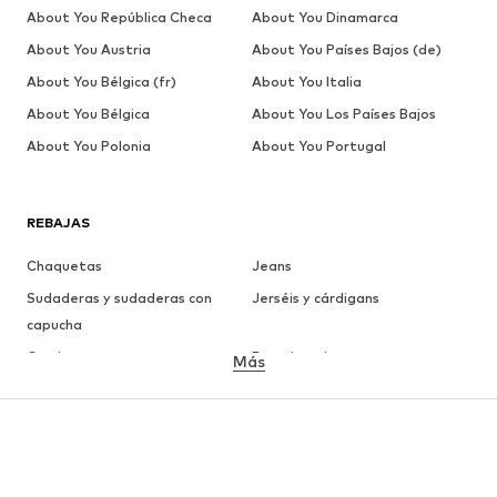
About You República Checa
About You Dinamarca
About You Austria
About You Países Bajos (de)
About You Bélgica (fr)
About You Italia
About You Bélgica
About You Los Países Bajos
About You Polonia
About You Portugal
REBAJAS
Chaquetas
Jeans
Sudaderas y sudaderas con
Jerséis y cárdigans
capucha
Camisetas
Ropa interior
Más
Pantalones
Camisas
Abrigos
Trajes y chaquetas
Ropa de baño
Tallas grandes
Zapatos
Deporte