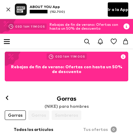
ABOUT YOU App
Ir a la App
(152.700)
Rebajas de fin de verano: Ofertas con
03
D
16
H
11
M
00
S
hasta un 50% de descuento
03
D
16
H
11
M
00
S
Rebajas de fin de verano: Ofertas con hasta un 50%
de descuento
Gorras
(NIKE) para hombres
Gorras
Gorros
Sombreros
Todos los artículos
Tus ofertas
0