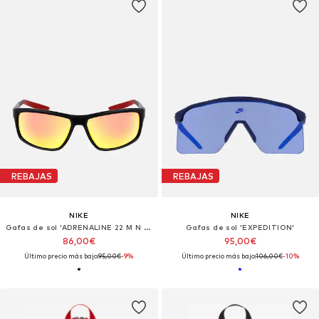
REBAJAS
REBAJAS
NIKE
NIKE
Gafas de sol 'ADRENALINE 22 M N IU8083X'
Gafas de sol 'EXPEDITION'
86,00€
95,00€
Último precio más bajo:
95,00€
-9%
Último precio más bajo:
106,00€
-10%