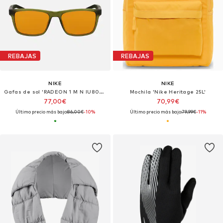
REBAJAS
REBAJAS
NIKE
NIKE
Gafas de sol 'RADEON 1 M N IU8093X'
Mochila 'Nike Heritage 25L'
77,00€
70,99€
Último precio más bajo:
86,00€
-10%
Último precio más bajo:
79,99€
-11%