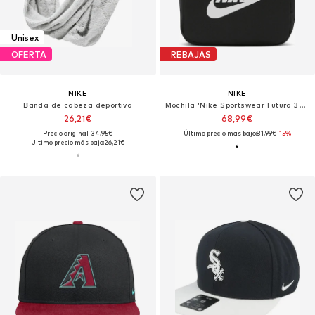
Unisex
OFERTA
REBAJAS
NIKE
NIKE
Banda de cabeza deportiva
Mochila 'Nike Sportswear Futura 365 Mini 6L'
26,21€
68,99€
Precio original: 34,95€
Último precio más bajo:
81,99€
-15%
Último precio más bajo:
26,21€