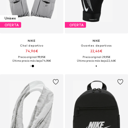
Unisex
OFERTA
OFERTA
NIKE
NIKE
Chal deportivo
Guantes deportivos
74,96€
22,46€
Precio original: 99,95€
Precio original: 29,95€
Último precio más bajo:
74,96€
Último precio más bajo:
22,46€