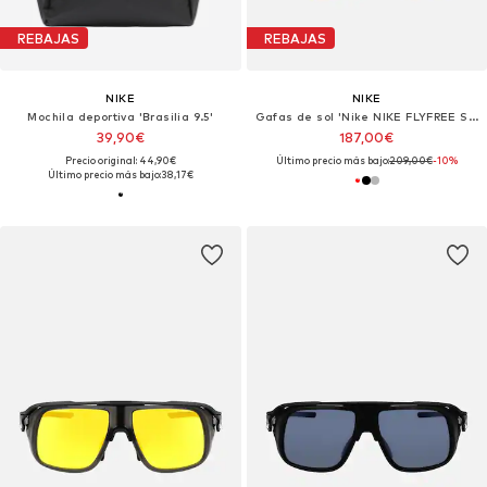
REBAJAS
REBAJAS
NIKE
NIKE
Mochila deportiva 'Brasilia 9.5'
Gafas de sol 'Nike NIKE FLYFREE SOAR EV24001 Matte volt/infrared mir/clear 59/15/130 MAN Sunglasses'
39,90€
187,00€
Precio original: 44,90€
Último precio más bajo:
209,00€
-10%
Último precio más bajo:
38,17€