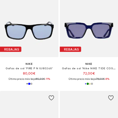
REBAJAS
REBAJAS
NIKE
NIKE
Gafas de sol 'FIRE P N IU8024X'
Gafas de sol 'Nike NIKE TIDE COSMIC N IU8106X Midnight navy / blue 53/17/145 MAN Sunglasses'
80,00€
72,00€
Último precio más bajo:
90,00€
-11%
Último precio más bajo:
79,00€
-8%