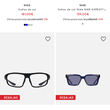
NIKE
NIKE
Gafas de sol
Gafas de sol 'Nike NIKE EXPEDITION SHIELD PH IR4361X Mat black / ph lt gry>drk gry 61/18/140 MAN Sunglasses'
181,00€
139,00€
Último precio más bajo:
204,00€
-11%
Último precio más bajo:
155,00€
-10%
+
1
REBAJAS
REBAJAS