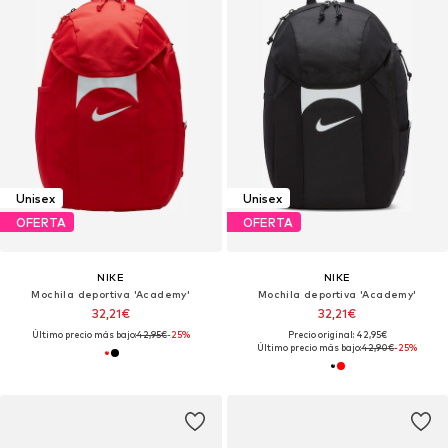
Unisex
Unisex
OFERTA
OFERTA
NIKE
NIKE
Mochila deportiva 'Academy'
Mochila deportiva 'Academy'
32,21€
32,21€
Último precio más bajo:
42,95€
-25%
Precio original: 42,95€
Último precio más bajo:
42,90€
-25%