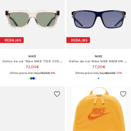
REBAJAS
REBAJAS
NIKE
NIKE
Gafas de sol 'Nike NIKE TIDE COSMIC N IU8106X Midnight navy / blue 53/17/145 MAN Sunglasses'
Gafas de sol 'Nike NIKE RADEON BYTE IO0103X Smoke grey / orange mirror 60/17/145 MAN Sunglasses'
72,00€
77,00€
Último precio más bajo:
79,00€
-8%
Último precio más bajo:
86,00€
-10%