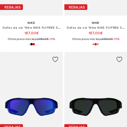
REBAJAS
REBAJAS
NIKE
NIKE
Gafas de sol 'Nike NIKE FLYFREE SOAR EV24001 Matte volt/infrared mir/clear 59/15/130 MAN Sunglasses'
Gafas de sol 'Nike NIKE FLYFREE SOAR EV24001 Matte volt/infrared mir/clear 59/15/130 MAN Sunglasses'
187,00€
187,00€
Último precio más bajo:
209,00€
-10%
Último precio más bajo:
209,00€
-10%