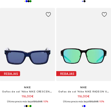
REBAJAS
REBAJAS
NIKE
NIKE
Gafas de sol 'Nike NIKE CRESCENT I EV24017 Amber / amber 54/18/145 MAN Sunglasses'
Gafas de sol 'Nike NIKE RADEON VALOR IM9734X Matte midnight navy / blue 56/17/145 MAN Sunglasses'
116,00€
116,00€
Último precio más bajo:
130,00€
-10%
Último precio más bajo:
130,00€
-10%