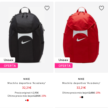
Unisex
Unisex
OFERTA
OFERTA
NIKE
NIKE
Mochila deportiva 'Academy'
Mochila deportiva 'Academy'
32,21€
32,21€
Precio original: 42,95€
Último precio más bajo:
42,95€
-25%
Último precio más bajo:
42,90€
-25%