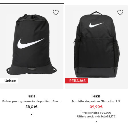
Unisex
REBAJAS
NIKE
NIKE
Bolsa para gimnasio deportiva 'Brasilia'
Mochila deportiva 'Brasilia 9.5'
58,01€
39,90€
Precio original: 44,90€
Último precio más bajo:
38,17€