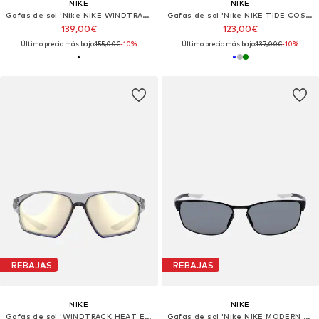
NIKE
NIKE
Gafas de sol 'Nike NIKE WINDTRACK RUN PH IR4362X Mat black / ph lt gry>drk gry 68/14/135 MAN Sunglasses'
Gafas de sol 'Nike NIKE TIDE COSMIC IB3681X Midnight navy / blue 53/17/145 MAN Sunglasses'
139,00€
123,00€
Último precio más bajo:
155,00€
-10%
Último precio más bajo:
137,00€
-10%
REBAJAS
REBAJAS
NIKE
NIKE
Gafas de sol 'WINDTRACK HEAT E IQ7271X'
Gafas de sol 'Nike NIKE MODERN METAL P N IW5874X Satin black/polar grey 58/15/140 MAN Sunglasses'