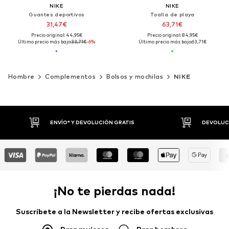
NIKE
NIKE
Guantes deportivos
Toalla de playa
31,47€
63,71€
Precio original: 44,95€
Precio original: 84,95€
Último precio más bajo:
33,71€
-6%
Último precio más bajo:
63,71€
Hombre
Complementos
Bolsos y mochilas
NIKE
DEVOLUCIONES HASTA 30 DÍAS
P
¡No te pierdas nada!
Suscríbete a la Newsletter y recibe ofertas exclusivas