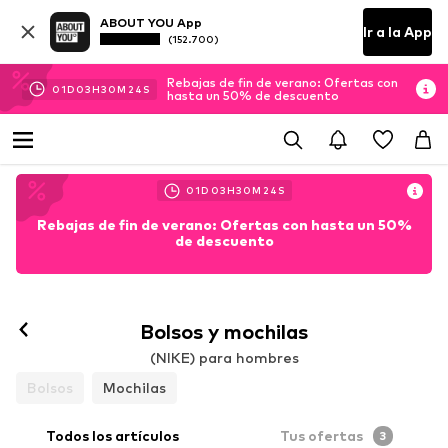
ABOUT YOU App
Ir a la App
(152.700)
Rebajas de fin de verano: Ofertas con
01
D
03
H
30
M
22
S
hasta un 50% de descuento
01
D
03
H
30
M
22
S
Rebajas de fin de verano: Ofertas con hasta un 50%
de descuento
Bolsos y mochilas
(NIKE) para hombres
Bolsos
Mochilas
Todos los artículos
Tus ofertas
3