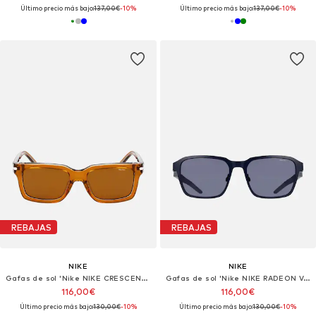
Último precio más bajo:
137,00€
-10%
Último precio más bajo:
137,00€
-10%
REBAJAS
REBAJAS
NIKE
NIKE
Gafas de sol 'Nike NIKE CRESCENT I EV24017 Amber / amber 54/18/145 MAN Sunglasses'
Gafas de sol 'Nike NIKE RADEON VALOR IM9734X Matte midnight navy / blue 56/17/145 MAN Sunglasses'
116,00€
116,00€
Último precio más bajo:
130,00€
-10%
Último precio más bajo:
130,00€
-10%