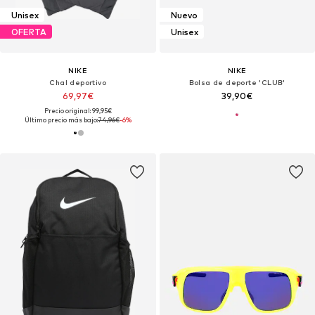
Unisex
Nuevo
OFERTA
Unisex
NIKE
NIKE
Chal deportivo
Bolsa de deporte 'CLUB'
69,97€
39,90€
Precio original: 99,95€
Último precio más bajo:
74,96€
-6%