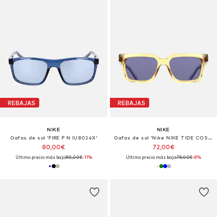
REBAJAS
REBAJAS
NIKE
NIKE
Gafas de sol 'FIRE P N IU8024X'
Gafas de sol 'Nike NIKE TIDE COSMIC N IU8106X Midnight navy / blue 53/17/145 MAN Sunglasses'
80,00€
72,00€
Último precio más bajo:
90,00€
-11%
Último precio más bajo:
79,00€
-8%