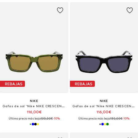
REBAJAS
REBAJAS
NIKE
NIKE
Gafas de sol 'Nike NIKE CRESCENT I EV24017 Amber / amber 54/18/145 MAN Sunglasses'
Gafas de sol 'Nike NIKE CRESCENT I EV24017 Amber / amber 54/18/145 MAN Sunglasses'
116,00€
116,00€
Último precio más bajo:
130,00€
-10%
Último precio más bajo:
130,00€
-10%