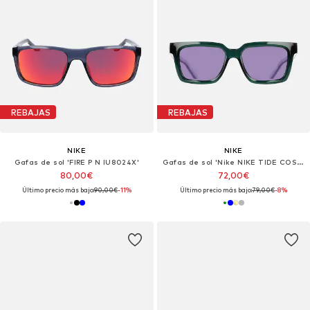
REBAJAS
REBAJAS
NIKE
NIKE
Gafas de sol 'FIRE P N IU8024X'
Gafas de sol 'Nike NIKE TIDE COSMIC N IU8106X Midnight navy / blue 53/17/145 MAN Sunglasses'
80,00€
72,00€
Último precio más bajo:
90,00€
-11%
Último precio más bajo:
79,00€
-8%