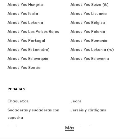
About You Hungría
About You Suiza (it)
About You Italia
About You Lituania
About You Letonia
About You Bélgica
About You Los Países Bajos
About You Polonia
About You Portugal
About You Rumania
About You Estonia(ru)
About You Letonia (ru)
About You Eslovaquia
About You Eslovenia
About You Suecia
REBAJAS
Chaquetas
Jeans
Sudaderas y sudaderas con
Jerséis y cárdigans
capucha
Camisetas
Ropa interior
Más
Pantalones
Camisas