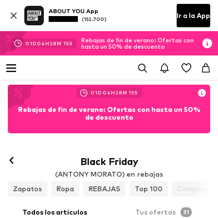
ABOUT YOU App
Ir a la App
(152.700)
Rebajas de fin de verano: Ofertas con
01
D
04
H
28
M
13
S
hasta un 50% de descuento
01
D
04
H
28
M
13
S
Rebajas de fin de verano: Ofertas con hasta un 50%
de descuento
Black Friday
(ANTONY MORATO) en rebajas
Zapatos
Ropa
REBAJAS
Top 100
Complemen
Todos los artículos
Tus ofertas
31