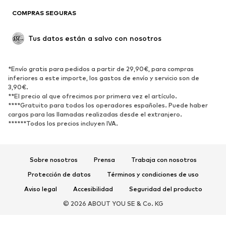
COMPRAS SEGURAS
ZAPATOS
Tus datos están a salvo con nosotros
Nuevo
Tendencia
Botas y botines
Zapatillas de deporte
*Envío gratis para pedidos a partir de 29,90€, para compras
Zapatos bajos
Zapatos deportivos
inferiores a este importe, los gastos de envío y servicio son de
Zapatos abiertos
Exclusivo
3,90€.
**El precio al que ofrecimos por primera vez el artículo.
****Gratuito para todos los operadores españoles. Puede haber
DEPORTE
cargos para las llamadas realizadas desde el extranjero.
******Todos los precios incluyen IVA.
Ropa deportiva
Disciplinas deportivas
Zapatos deportivos
Mochilas deportivas y bolsos
Complementos deportivos
Sobre nosotros
Prensa
Trabaja con nosotros
Protección de datos
Términos y condiciones de uso
COMPLEMENTOS
Aviso legal
Accesibilidad
Seguridad del producto
Nuevo
Gorras y gorros
© 2026 ABOUT YOU SE & Co. KG
Cinturones
Bolsos y mochilas