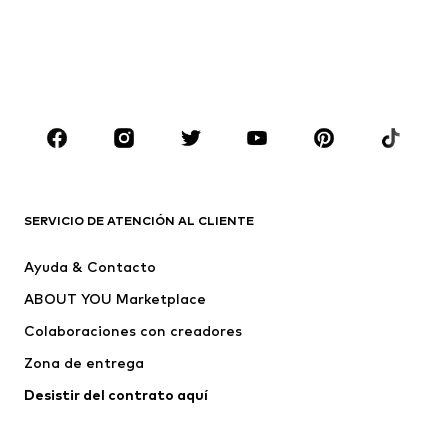
Abrigos
Trajes y chaquetas
Ropa de baño
Tallas grandes
Zapatos
Deporte
Complementos
Premium
ROPA
Nuevo
Tendencia
Camisetas
Jeans
SERVICIO DE ATENCIÓN AL CLIENTE
Chaquetas
Sudaderas y sudaderas con
Ayuda & Contacto
capucha
ABOUT YOU Marketplace
Pantalones
Camisas
Ropa interior
Jerséis y cárdigans
Colaboraciones con creadores
Trajes y chaquetas
Abrigos
Zona de entrega
Ropa de baño
Tallas grandes
Desistir del contrato aquí 
Ocasiones
Exclusivo
Reciclado