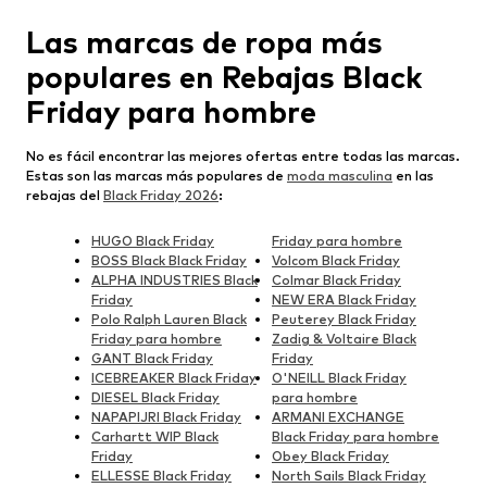
Las marcas de ropa más
populares en Rebajas Black
Friday para hombre
No es fácil encontrar las mejores ofertas entre todas las marcas.
Estas son las marcas más populares de
moda masculina
en las
rebajas del
Black Friday 2026
:
HUGO Black Friday
Friday para hombre
BOSS Black Black Friday
Volcom Black Friday
ALPHA INDUSTRIES Black
Colmar Black Friday
Friday
NEW ERA Black Friday
Polo Ralph Lauren Black
Peuterey Black Friday
Friday para hombre
Zadig & Voltaire Black
GANT Black Friday
Friday
ICEBREAKER Black Friday
O'NEILL Black Friday
DIESEL Black Friday
para hombre
NAPAPIJRI Black Friday
ARMANI EXCHANGE
Carhartt WIP Black
Black Friday para hombre
Friday
Obey Black Friday
ELLESSE Black Friday
North Sails Black Friday