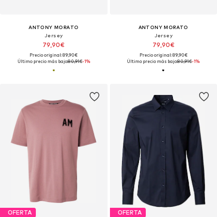
ANTONY MORATO
ANTONY MORATO
Jersey
Jersey
79,90€
79,90€
Precio original: 89,90€
Precio original: 89,90€
Último precio más bajo:
80,91€
-1%
Último precio más bajo:
80,91€
-1%
OFERTA
OFERTA