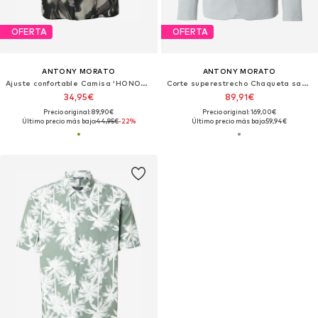
OFERTA
OFERTA
ANTONY MORATO
ANTONY MORATO
Ajuste confortable Camisa 'HONOLULU'
Corte superestrecho Chaqueta saco 'ASHE'
34,95€
89,91€
Precio original: 89,90€
Precio original: 169,00€
Último precio más bajo:
44,95€
-22%
Último precio más bajo:
59,94€