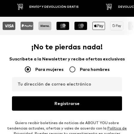
DEVOLUCIONES HASTA 30 DÍAS
P
¡No te pierdas nada!
Suscríbete a la Newsletter y recibe ofertas exclusivas
Para mujeres
Para hombres
Tu dirección de correo electrónico
Registrarse
Quiero recibir boletines de noticias de ABOUT YOU sobre
tendencias actuales, ofertas y vales de acuerdo con la
Política de
Privacidad
. Puedes revocar tu consentimiento en cualquier