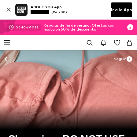
ABOUT YOU App
Ir a la App
(152.700)
Rebajas de fin de verano: Ofertas con
06
H
04
M
00
S
hasta un 50% de descuento
Seguir