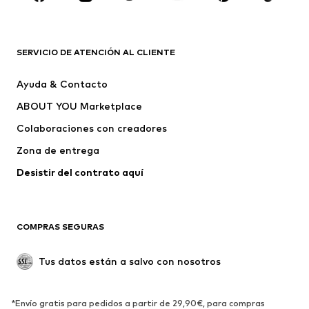
ROPA
Nuevo
Tendencia
Camisetas
Jeans
SERVICIO DE ATENCIÓN AL CLIENTE
Chaquetas
Sudaderas y sudaderas con
Ayuda & Contacto
capucha
ABOUT YOU Marketplace
Pantalones
Camisas
Ropa interior
Jerséis y cárdigans
Colaboraciones con creadores
Trajes y chaquetas
Abrigos
Zona de entrega
Ropa de baño
Tallas grandes
Desistir del contrato aquí 
Ocasiones
Exclusivo
Reciclado
COMPRAS SEGURAS
ZAPATOS
Tus datos están a salvo con nosotros
Nuevo
Tendencia
Botas y botines
Zapatillas de deporte
*Envío gratis para pedidos a partir de 29,90€, para compras
Zapatos bajos
Zapatos deportivos