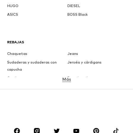
HUGO
DIESEL
ASICS
BOSS Black
REBAJAS
Chaquetas
Jeans
Sudaderas y sudaderas con
Jerséis y cárdigans
capucha
Camisetas
Ropa interior
Más
Pantalones
Camisas
Abrigos
Trajes y chaquetas
Ropa de baño
Tallas grandes
Zapatos
Deporte
Complementos
Premium