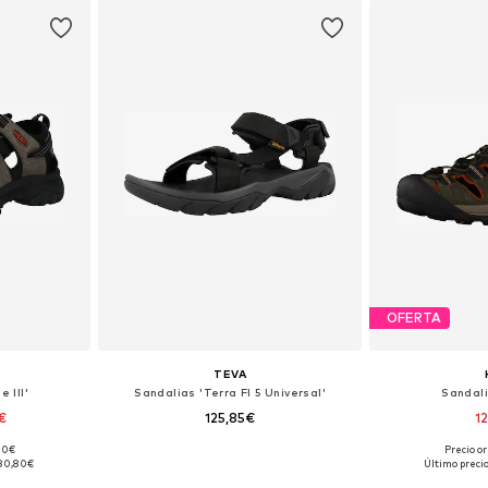
OFERTA
TEVA
 III'
Sandalias 'Terra FI 5 Universal'
Sandalia
€
125,85€
1
,00€
Precio or
Tallas disponibles: 42,5, 43, 44, 44,5, 45, 47
Tallas disponibles: 44,5
Tallas di
80,80€
Último preci
esta
Añadir a la cesta
Añadir