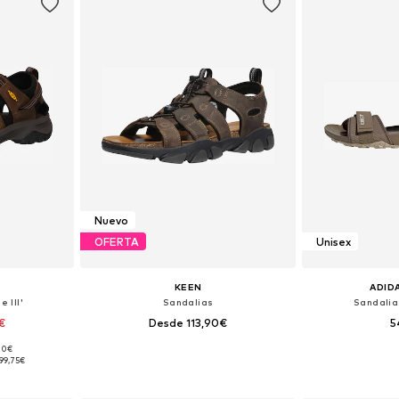
Nuevo
OFERTA
Unisex
KEEN
ADID
 III'
Sandalias
Sandalia
€
Desde 113,90€
5
,00€
 tallas
Tallas disponibles: 41, 42, 42,5, 43, 44, 44,5
Disponible 
99,75€
esta
Añadir a la cesta
Añadir