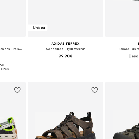
Unisex
ADIDAS TERREX
Sandalias de trekking 'Skechers Tresmen - Menard'
Sandalias 'Hydroterra'
Sandalias 
99,90€
Desd
,99€
 tallas
Disponible en muchas tallas
Disponible 
118,99€
esta
Añadir a la cesta
Añadir