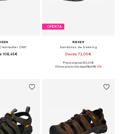
OFERTA
KEEN
RIEKER
'Clearwater CNX'
Sandalias de trekking
e 108,45€
Desde 72,00€
Precio original: 80,00€
en muchas tallas
Tallas disponibles: 41, 42, 43, 44, 45, 46
Último precio más bajo:
75,47€
-4%
 a la cesta
Añadir a la cesta