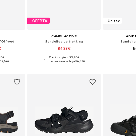
OFERTA
Unisex
CAMEL ACTIVE
ADID
'Offroad'
Sandalias de trekking
Sandalia
€
84,33€
5
,60€
Precio original: 93,70€
 tallas
Tallas disponibles: 42, 43, 44, 45
Disponible 
112,14€
Último precio más bajo:
84,33€
esta
Añadir a la cesta
Añadir