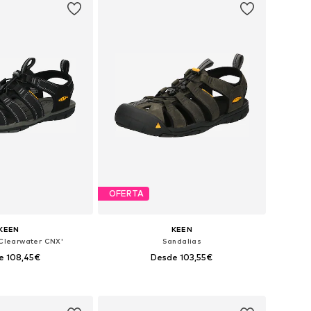
OFERTA
KEEN
KEEN
'Clearwater CNX'
Sandalias
e 108,45€
Desde 103,55€
en muchas tallas
Disponible en muchas tallas
 a la cesta
Añadir a la cesta