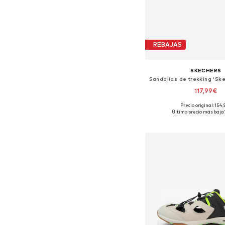
REBAJAS
SKECHERS
117,99€
Precio original: 154
Disponible en muchas
Último precio más bajo:
Añadir a la c