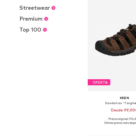
Streetwear
Premium
Top 100
OFERTA
KEEN
Sandalias 'Targhee
Desde 99,00
Precio original: 110
Disponible en muchas
Último precio más bajo:
Añadir a la c