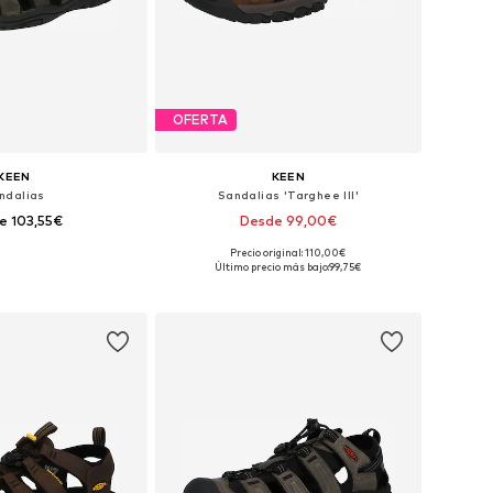
OFERTA
KEEN
KEEN
ndalias
Sandalias 'Targhee III'
e 103,55€
Desde 99,00€
Precio original: 110,00€
en muchas tallas
Disponible en muchas tallas
Último precio más bajo:
99,75€
 a la cesta
Añadir a la cesta