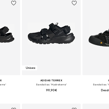
Unisex
X
ADIDAS TERREX
erra'
Sandalias 'Hydroterra'
Sandalias 
99,90€
Desd
 tallas
Disponible en muchas tallas
Disponible 
esta
Añadir a la cesta
Añadir