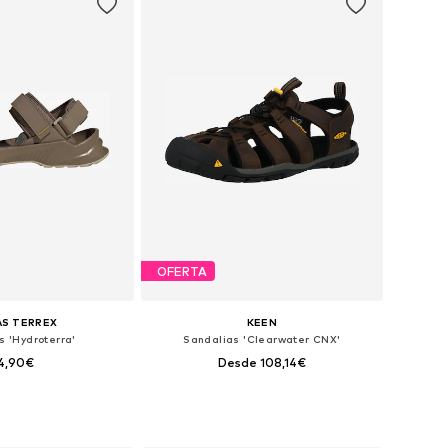
OFERTA
AS TERREX
KEEN
s 'Hydroterra'
Sandalias 'Clearwater CNX'
4,90€
Desde 108,14€
en muchas tallas
Disponible en muchas tallas
 a la cesta
Añadir a la cesta