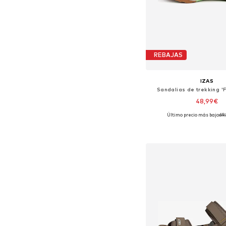
REBAJAS
IZAS
Sandalias de trekking 
48,99€
Último precio más bajo:
+
69
2
Disponible en muchas
Añadir a la c