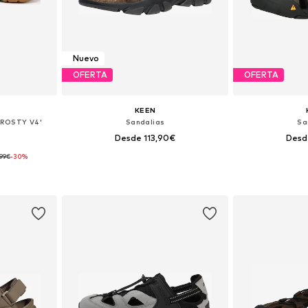
Nuevo
OFERTA
OFERTA
KEEN
'FROSTY V4'
Sandalias
Sa
Desde 113,90€
Desd
,99€
-30%
 tallas
Tallas disponibles: 41, 42, 42,5, 43, 44, 44,5
Disponible 
esta
Añadir a la cesta
Añadir