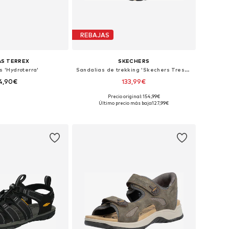
REBAJAS
AS TERREX
SKECHERS
s 'Hydroterra'
Sandalias de trekking 'Skechers Tresmen - Menard'
4,90€
133,99€
Precio original: 154,99€
en muchas tallas
Disponible en muchas tallas
Último precio más bajo:
127,99€
 a la cesta
Añadir a la cesta