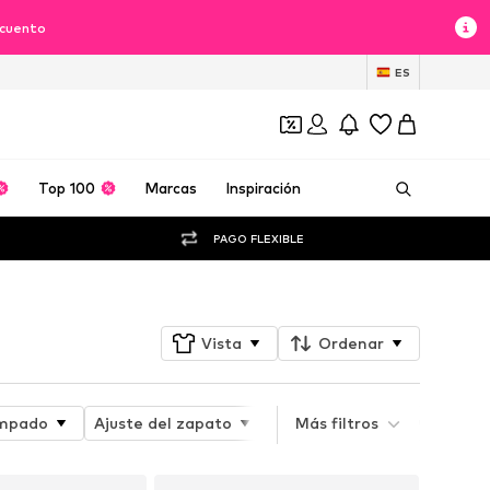
scuento
ES
Top 100
Marcas
Inspiración
PAGO FLEXIBLE
Vista
Ordenar
mpado
Ajuste del zapato
Altura del tacón
Más filtros
Tipo