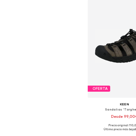
OFERTA
KEEN
Sandalias 'Targhee
Desde 99,00
Precio original: 110
Último precio más bajo:
Añadir a la c