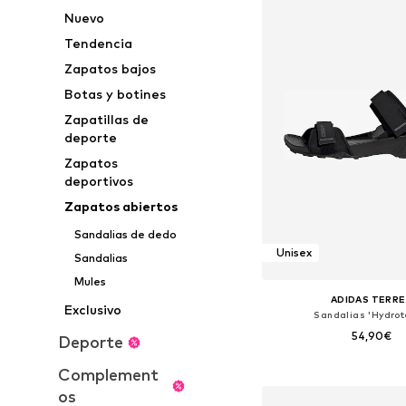
Nuevo
Tendencia
Zapatos bajos
Botas y botines
Zapatillas de
deporte
Zapatos
deportivos
Zapatos abiertos
Sandalias de dedo
Unisex
Sandalias
Mules
ADIDAS TERRE
Exclusivo
Sandalias 'Hydrot
54,90€
Deporte
Disponible en muchas
Complement
Añadir a la c
os