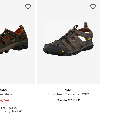
KEEN
KEEN
s 'Arroyo II'
Sandalias 'Clearwater CNX'
24,74€
Desde 116,05€
iginal: 138,60€
sponibles: 44,5
Tallas disponibles: 41, 42, 42,5, 44,5, 46, 47
o más bajo:
124,74€
 a la cesta
Añadir a la cesta