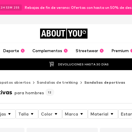
Rebajas de fin de verano: Ofertas con hasta un 50% de de
12
H
53
M
24
S
ABOUT
YOU
Deporte
Complementos
Streetwear
Premium
DEVOLUCIONES HASTA 30 DÍAS
apatos abiertos
Sandalias de trekking
Sandalias deportivas
tivas
para hombres
12
jas
Talla
Color
Marca
Material
Esta