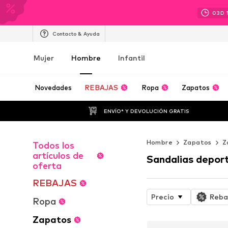
03
D
Contacto & Ayuda
Mujer
Hombre
Infantil
Novedades
REBAJAS
Ropa
Zapatos
ENVÍO* Y DEVOLUCIÓN GRATIS
Hombre
Zapatos
Z
Todos los
artículos de
Sandalias depor
oferta
REBAJAS
Precio
Reba
Ropa
Zapatos