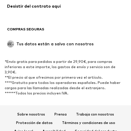
Ropa de baño
Tallas grandes
Desistir del contrato aquí 
Ocasiones
Exclusivo
Reciclado
COMPRAS SEGURAS
ZAPATOS
Tus datos están a salvo con nosotros
Nuevo
Tendencia
Botas y botines
Zapatillas de deporte
*Envío gratis para pedidos a partir de 29,90€, para compras
Zapatos bajos
Zapatos deportivos
inferiores a este importe, los gastos de envío y servicio son de
Zapatos abiertos
Exclusivo
3,90€.
**El precio al que ofrecimos por primera vez el artículo.
****Gratuito para todos los operadores españoles. Puede haber
DEPORTE
cargos para las llamadas realizadas desde el extranjero.
******Todos los precios incluyen IVA.
Ropa deportiva
Disciplinas deportivas
Zapatos deportivos
Mochilas deportivas y bolsos
Complementos deportivos
Sobre nosotros
Prensa
Trabaja con nosotros
Protección de datos
Términos y condiciones de uso
COMPLEMENTOS