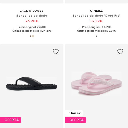
JACK & JONES
O'NEILL
Sandalias de dedo
Sandalias de dedo 'Chad Pro'
26,90€
32,39€
Precio original: 29,90€
Precio original: 44,99€
Último precio más bajo:
24,21€
Último precio más bajo:
32,39€
Unisex
OFERTA
OFERTA