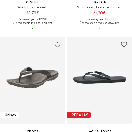
O'NEILL
BAYTON
Sandalias de dedo
Sandalias de dedo 'Lucca'
28,79€
61,20€
Precio original: 39,99€
Precio original: 85,00€
Último precio más bajo:
28,79€
Último precio más bajo:
57,38€
Unisex
REBAJAS
CROCS
JACK & JONES