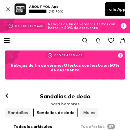
ABOUT YOU App
Ir a la App
(152.700)
Rebajas de fin de verano: Ofertas con
01
D
13
H
18
M
45
S
hasta un 50% de descuento
01
D
13
H
18
M
45
S
Rebajas de fin de verano: Ofertas con hasta un 50%
de descuento
Sandalias de dedo
para hombres
Sandalias
Sandalias de dedo
Mules
Todos los artículos
Tus ofertas
87