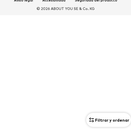
Aviso legal
Accesibilidad
Seguridad del producto
Nuevo
Gorras y gorros
© 2026 ABOUT YOU SE & Co. KG
Cinturones
Bolsos y mochilas
Relojes
Joyería
Gafas de sol
Carteras y estuches
Corbatas y accesorios
Bufandas y pañuelos
Guantes
Accesorios para el hogar
Exclusivo
Reciclado
PREMIUM
Nuevo
Camisetas
Jeans
Chaquetas y abrigos
Sudaderas y sudaderas con
Pantalones
capucha
Camisas
Ropa interior y de baño
Filtrar y ordenar
Punto
Trajes y chaquetas
Chándals
Zapatos