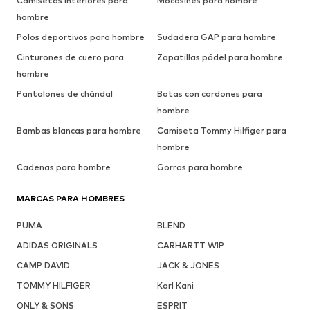
Camisetas interiores para
Mocasines para hombre
hombre
Polos deportivos para hombre
Sudadera GAP para hombre
Cinturones de cuero para
Zapatillas pádel para hombre
hombre
Pantalones de chándal
Botas con cordones para
hombre
Bambas blancas para hombre
Camiseta Tommy Hilfiger para
hombre
Cadenas para hombre
Gorras para hombre
MARCAS PARA HOMBRES
PUMA
BLEND
ADIDAS ORIGINALS
CARHARTT WIP
CAMP DAVID
JACK & JONES
TOMMY HILFIGER
Karl Kani
ONLY & SONS
ESPRIT