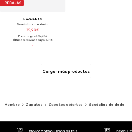
REBAJAS
HAVAIANAS
Sandalias de dedo
25,90€
Precio original: 37,90€
Último precio más bajo:
23,31€
Cargar más productos
Hombre
Zapatos
Zapatos abiertos
Sandalias de dedo
DEVOLUCIONES HASTA 30 DÍAS
P