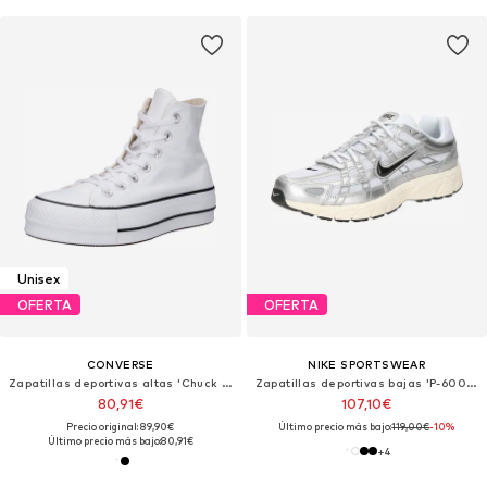
Unisex
OFERTA
OFERTA
CONVERSE
NIKE SPORTSWEAR
Zapatillas deportivas altas 'Chuck TayIor All Star Lift Platform'
Zapatillas deportivas bajas 'P-6000'
80,91€
107,10€
Precio original: 89,90€
Último precio más bajo:
119,00€
-10%
Último precio más bajo:
80,91€
+
4