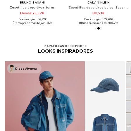
BRUNO BANANI
CALVIN KLEIN
Zapatillas deportivas bajas
Zapatillas deportivas bajas 'Essential Lightweight Runner'
Desde 23,39€
80,91€
Precio original: 59,99€
Precio original: 99,90€
Último precio más bajo:
23,39€
Último precio más bajo:
80,91€
ZAPATILLAS DE DEPORTE
LOOKS INSPIRADORES
Diego Alvarez