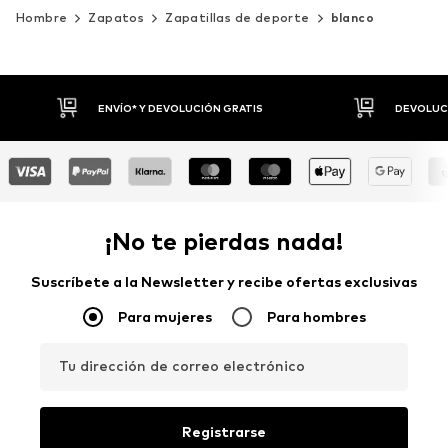
Hombre
Zapatos
Zapatillas de deporte
blanco
DEVOLUCIONES HASTA 30 DÍAS
P
¡No te pierdas nada!
Suscríbete a la Newsletter y recibe ofertas exclusivas
Para mujeres
Para hombres
Tu dirección de correo electrónico
Registrarse