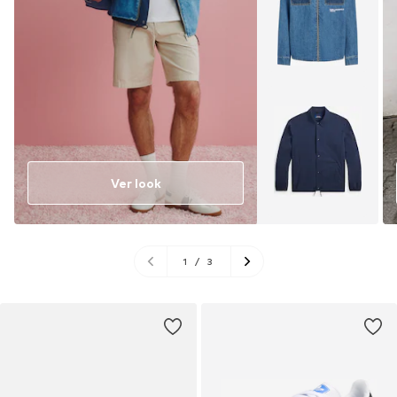
Ver look
1
/
3