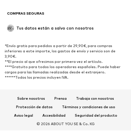
Reciclado
COMPRAS SEGURAS
ZAPATOS
Tus datos están a salvo con nosotros
Nuevo
Tendencia
Botas y botines
Zapatillas de deporte
*Envío gratis para pedidos a partir de 29,90€, para compras
Zapatos bajos
Zapatos deportivos
inferiores a este importe, los gastos de envío y servicio son de
Zapatos abiertos
Exclusivo
3,90€.
**El precio al que ofrecimos por primera vez el artículo.
****Gratuito para todos los operadores españoles. Puede haber
DEPORTE
cargos para las llamadas realizadas desde el extranjero.
******Todos los precios incluyen IVA.
Ropa deportiva
Disciplinas deportivas
Zapatos deportivos
Mochilas deportivas y bolsos
Complementos deportivos
Sobre nosotros
Prensa
Trabaja con nosotros
Protección de datos
Términos y condiciones de uso
COMPLEMENTOS
Aviso legal
Accesibilidad
Seguridad del producto
Nuevo
Gorras y gorros
© 2026 ABOUT YOU SE & Co. KG
Cinturones
Bolsos y mochilas