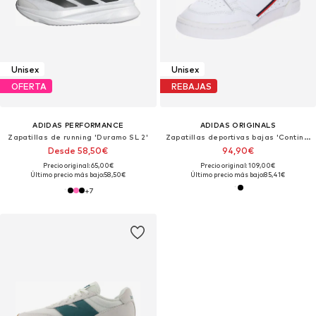
Unisex
Unisex
OFERTA
REBAJAS
ADIDAS PERFORMANCE
ADIDAS ORIGINALS
Zapatillas de running 'Duramo SL 2'
Zapatillas deportivas bajas 'Continental 80'
Desde 58,50€
94,90€
Precio original: 65,00€
Precio original: 109,00€
Último precio más bajo:
58,50€
Último precio más bajo:
85,41€
+
7