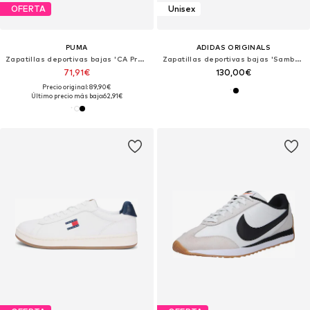
OFERTA
Unisex
PUMA
ADIDAS ORIGINALS
Zapatillas deportivas bajas 'CA Pro Classic II'
Zapatillas deportivas bajas 'Samba XLG'
71,91€
130,00€
Precio original: 89,90€
Último precio más bajo:
62,91€