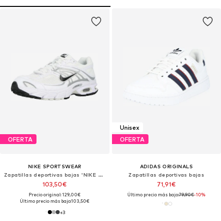
Unisex
OFERTA
OFERTA
NIKE SPORTSWEAR
ADIDAS ORIGINALS
Zapatillas deportivas bajas 'NIKE AIR MAX MOTO 2K'
Zapatillas deportivas bajas
103,50€
71,91€
Precio original: 129,00€
Último precio más bajo:
79,90€
-10%
Último precio más bajo:
103,50€
+
3