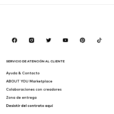
Pantalones
Camisas
Abrigos
Trajes y chaquetas
Ropa de baño
Tallas grandes
Zapatos
Deporte
Complementos
Premium
ROPA
Nuevo
Tendencia
Camisetas
Jeans
SERVICIO DE ATENCIÓN AL CLIENTE
Chaquetas
Sudaderas y sudaderas con
Ayuda & Contacto
capucha
ABOUT YOU Marketplace
Pantalones
Camisas
Ropa interior
Jerséis y cárdigans
Colaboraciones con creadores
Trajes y chaquetas
Abrigos
Zona de entrega
Ropa de baño
Tallas grandes
Desistir del contrato aquí 
Ocasiones
Exclusivo