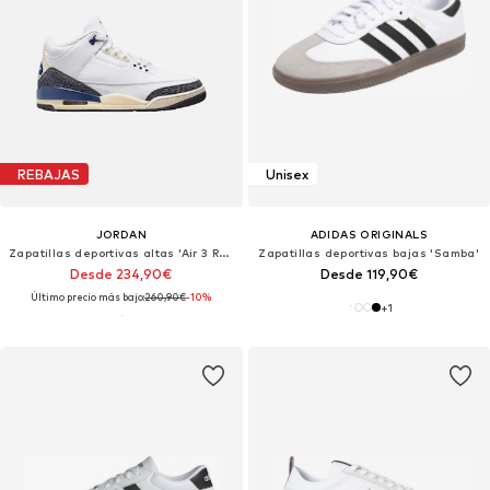
REBAJAS
Unisex
JORDAN
ADIDAS ORIGINALS
Zapatillas deportivas altas 'Air 3 Retro OG SP A Ma Maniére Diffused'
Zapatillas deportivas bajas 'Samba'
Desde 234,90€
Desde 119,90€
Último precio más bajo:
260,90€
-10%
+
1