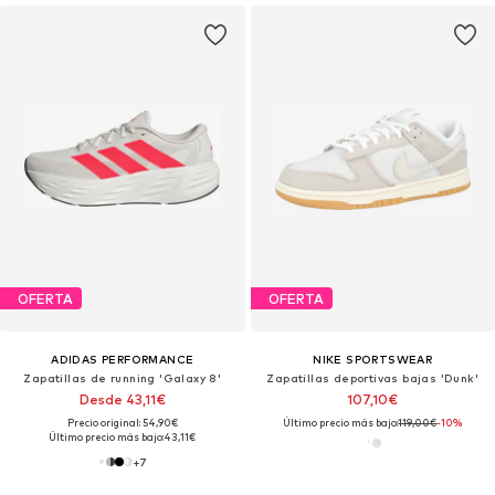
OFERTA
OFERTA
ADIDAS PERFORMANCE
NIKE SPORTSWEAR
Zapatillas de running 'Galaxy 8'
Zapatillas deportivas bajas 'Dunk'
Desde 43,11€
107,10€
Precio original: 54,90€
Último precio más bajo:
119,00€
-10%
Último precio más bajo:
43,11€
+
7