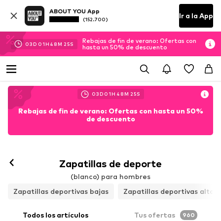
ABOUT YOU App
Ir a la App
(152.700)
Rebajas de fin de verano: Ofertas con
03
D
01
H
48
M
24
S
hasta un 50% de descuento
03
D
01
H
48
M
24
S
Rebajas de fin de verano: Ofertas con hasta un 50%
de descuento
Zapatillas de deporte
(blanco) para hombres
Zapatillas deportivas bajas
Zapatillas deportivas altas
Todos los artículos
Tus ofertas
960