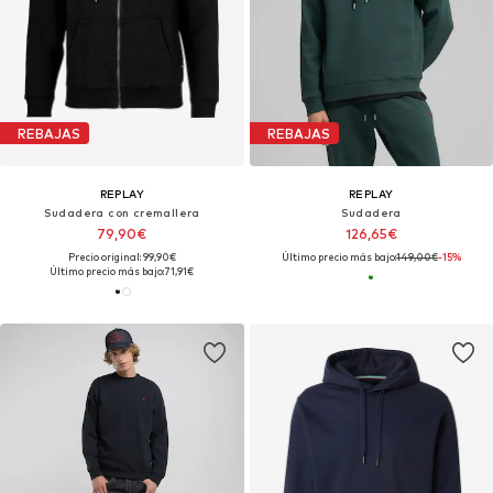
REBAJAS
REBAJAS
REPLAY
REPLAY
Sudadera con cremallera
Sudadera
79,90€
126,65€
Precio original: 99,90€
Último precio más bajo:
149,00€
-15%
Último precio más bajo:
71,91€