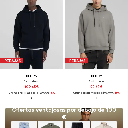
REBAJAS
REBAJAS
REPLAY
REPLAY
Sudadera
Sudadera
109,65€
92,65€
Último precio más bajo:
129,00€
-15%
Último precio más bajo:
109,00€
-15%
Ofertas ventajosas por debajo de 100
€