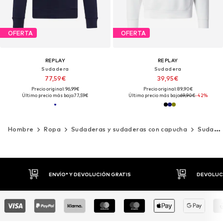
OFERTA
OFERTA
REPLAY
REPLAY
Sudadera
Sudadera
77,59€
39,95€
Precio original: 96,99€
Precio original: 89,90€
Último precio más bajo:
77,59€
Último precio más bajo:
69,90€
-42%
Hombre
Ropa
Sudaderas y sudaderas con capucha
Sudaderas
DEVOLUCIONES HASTA 30 DÍAS
P