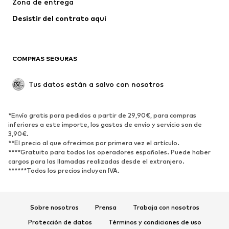
Zona de entrega
Ropa de baño
Tallas grandes
Desistir del contrato aquí 
Ocasiones
Exclusivo
Reciclado
COMPRAS SEGURAS
ZAPATOS
Tus datos están a salvo con nosotros
Nuevo
Tendencia
Botas y botines
Zapatillas de deporte
*Envío gratis para pedidos a partir de 29,90€, para compras
Zapatos bajos
Zapatos deportivos
inferiores a este importe, los gastos de envío y servicio son de
Zapatos abiertos
Exclusivo
3,90€.
**El precio al que ofrecimos por primera vez el artículo.
****Gratuito para todos los operadores españoles. Puede haber
DEPORTE
cargos para las llamadas realizadas desde el extranjero.
******Todos los precios incluyen IVA.
Ropa deportiva
Disciplinas deportivas
Zapatos deportivos
Mochilas deportivas y bolsos
Complementos deportivos
Sobre nosotros
Prensa
Trabaja con nosotros
Protección de datos
Términos y condiciones de uso
COMPLEMENTOS