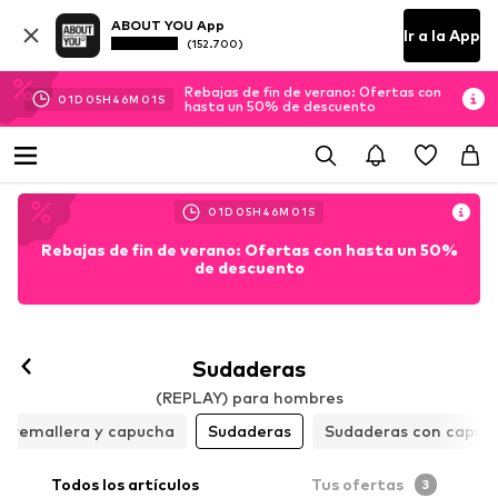
ABOUT YOU App
Ir a la App
(152.700)
Rebajas de fin de verano: Ofertas con
01
D
05
H
45
M
59
S
hasta un 50% de descuento
01
D
05
H
45
M
59
S
Rebajas de fin de verano: Ofertas con hasta un 50%
de descuento
Sudaderas
(REPLAY) para hombres
 cremallera y capucha
Sudaderas
Sudaderas con capuc
Todos los artículos
Tus ofertas
3