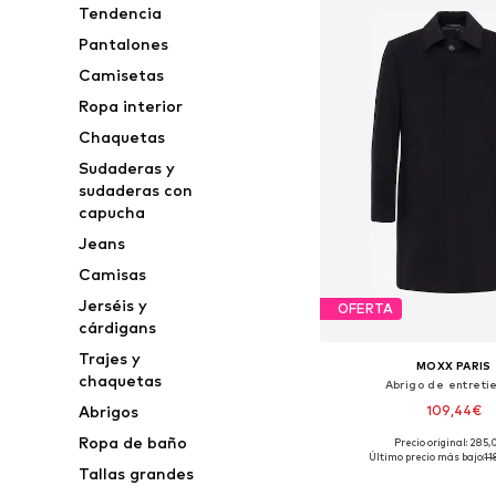
Tendencia
Pantalones
Camisetas
Ropa interior
Chaquetas
Sudaderas y
sudaderas con
capucha
Jeans
Camisas
Jerséis y
OFERTA
cárdigans
Trajes y
MOXX PARIS
chaquetas
Abrigo de entret
109,44€
Abrigos
Ropa de baño
Precio original: 285
Tallas disponibles: M-L, 
Último precio más bajo:
11
Tallas grandes
Añadir a la c