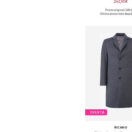
242,10€
Precio original: 269
Tallas disponibles: L, XL
Último precio más bajo:
Añadir a la c
OFERTA
RICANO