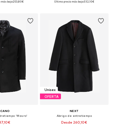
o más bajo:
253,80€
Último precio más bajo:
332,10€
 a la cesta
Añadir a la cesta
Unisex
OFERTA
ICANO
NEXT
tretiempo 'Mauro'
Abrigo de entretiempo
87,10€
Desde 260,10€