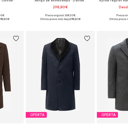
' Davide '
Abrigo de entretiempo ' Davide '
298,80€
Desd
,00€
Precio original: 369,00€
Precio or
 XL, XXL, XXXL
Tallas disponibles: S, M, L, XL, XXL, XXXL
Tallas disponibles
298,80€
Último precio más bajo:
298,80€
Último precio 
esta
Añadir a la cesta
Añadir
OFERTA
OFERTA