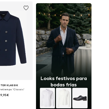
Looks festivos para
bodas frías
TER KLASSIK
retiempo 'Classic'
79,95€
les: S, M, L, XL, XXL