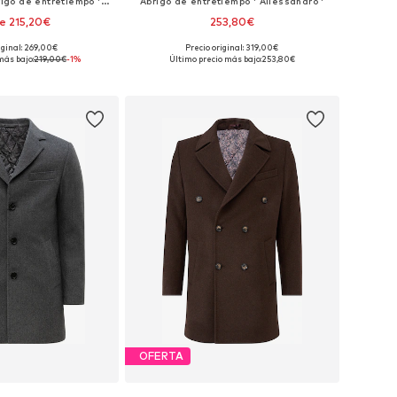
Ajuste regular Abrigo de entretiempo 'Harvey'
Abrigo de entretiempo ' Allessandro '
e 215,20€
253,80€
+
6
+
1
iginal: 269,00€
Precio original: 319,00€
: S, M, L, XL, XXL, XXXL
Tallas disponibles: S, M, L, XL, XXL, XXXL
más bajo:
219,00€
-1%
Último precio más bajo:
253,80€
 a la cesta
Añadir a la cesta
OFERTA