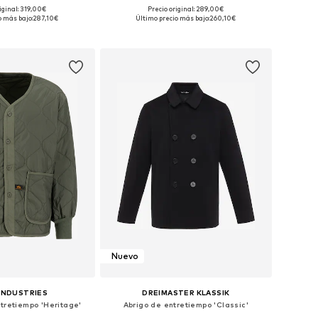
+
1
iginal: 319,00€
Precio original: 289,00€
: S, M, L, XL, XXL, XXXL
Tallas disponibles: S, M, L, XL, XXL, 5XL
o más bajo:
287,10€
Último precio más bajo:
260,10€
 a la cesta
Añadir a la cesta
Nuevo
INDUSTRIES
DREIMASTER KLASSIK
tretiempo 'Heritage'
Abrigo de entretiempo 'Classic'