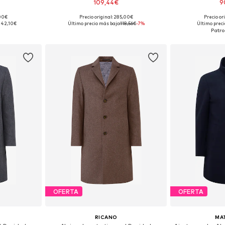
109,44€
9
,00€
Precio original: 285,00€
Precio or
, XXL, XXXL
Tallas disponibles: M, M-L, XXL, XXL
Disponible 
242,10€
Último precio más bajo:
118,56€
-7%
Último preci
esta
Añadir a la cesta
Añadir
OFERTA
OFERTA
RICANO
MA