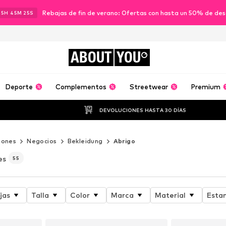
Rebajas de fin de verano: Ofertas con hasta un 50% de de
15
H
45
M
23
S
ABOUT
YOU
Deporte
Complementos
Streetwear
Premium
DEVOLUCIONES HASTA 30 DÍAS
iones
Negocios
Bekleidung
Abrigo
es
55
jas
Talla
Color
Marca
Material
Esta