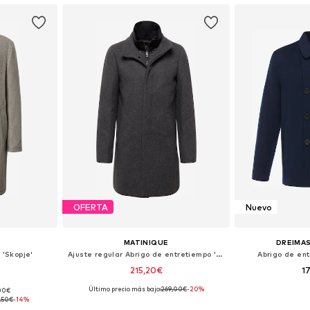
OFERTA
Nuevo
MATINIQUE
DREIMAS
 'Skopje'
Ajuste regular Abrigo de entretiempo 'Harvey'
Abrigo de ent
215,20€
1
Último precio más bajo:
269,00€
+
6
-20%
,00€
 L-XL, XL
Disponible en muchas tallas
Tallas disponib
,50€
-14%