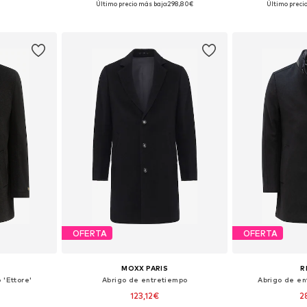
Último precio más bajo:
298,80€
Último preci
esta
Añadir a la cesta
Añadir
OFERTA
OFERTA
MOXX PARIS
R
 'Ettore'
Abrigo de entretiempo
Abrigo de en
123,12€
2