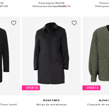
,00€
Precio original: 285,00€
Precio or
 XL, XXL, XXXL
Tallas disponibles: L-XL, XL, XL-XXL
Tallas disponibles
287,10€
Último precio más bajo:
133,38€
-7%
Último preci
esta
Añadir a la cesta
Añadir
OFERTA
OFERTA
MOXX PARIS
ALPHA 
Trace Insert'
Abrigo de entretiempo
Chaqueta de en