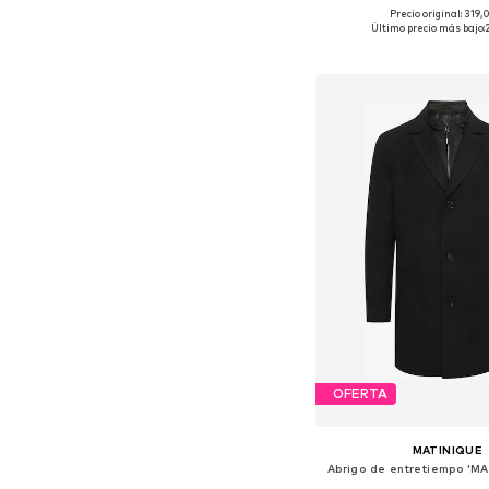
Precio original: 319
Tallas disponibles: S, M, L,
Último precio más bajo:
Añadir a la c
OFERTA
MATINIQUE
Abrigo de entretiempo 'MA