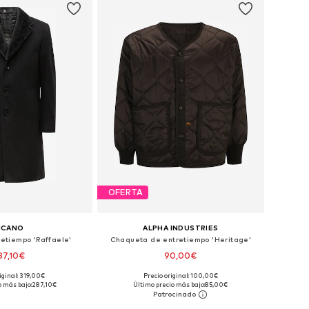
OFERTA
ICANO
ALPHA INDUSTRIES
retiempo 'Raffaele'
Chaqueta de entretiempo 'Heritage'
87,10€
90,00€
iginal: 319,00€
Precio original: 100,00€
: S, M, L, XL, XXL, XXXL
Tallas disponibles: S, M, L, XL, XXL, XXXL
o más bajo:
287,10€
Último precio más bajo:
85,00€
 a la cesta
Añadir a la cesta