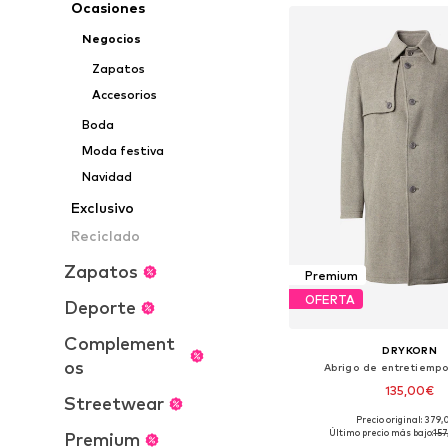
Ocasiones
Negocios
Zapatos
Accesorios
Boda
Moda festiva
Navidad
Exclusivo
Reciclado
Zapatos
Premium
OFERTA
Deporte
Complement
DRYKORN
os
Abrigo de entretiempo
135,00€
Streetwear
Precio original: 379
Tallas disponibles: M,
Último precio más bajo:
157
Premium