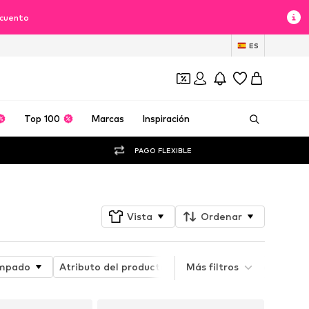
scuento
ES
Top 100
Marcas
Inspiración
PAGO FLEXIBLE
Vista
Ordenar
mpado
Atributo del producto
Más filtros
Style
Tipo de abr