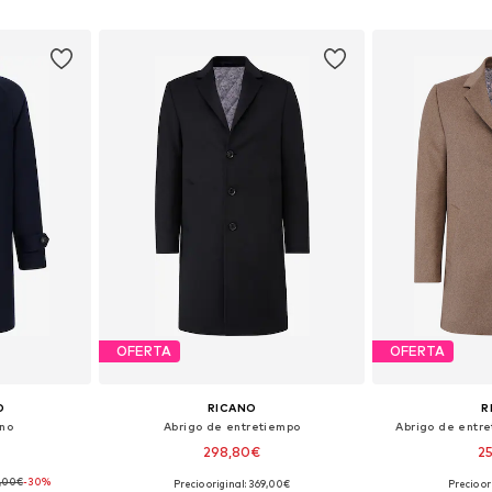
esta
Añadir a la cesta
Añadir
OFERTA
OFERTA
O
RICANO
R
rno
Abrigo de entretiempo
Abrigo de entre
298,80€
2
,00€
-30%
Precio original: 369,00€
Precio or
 M-L, XL
Tallas disponibles: S, M, L, XL, XXL, XXXL
Tallas disponibles