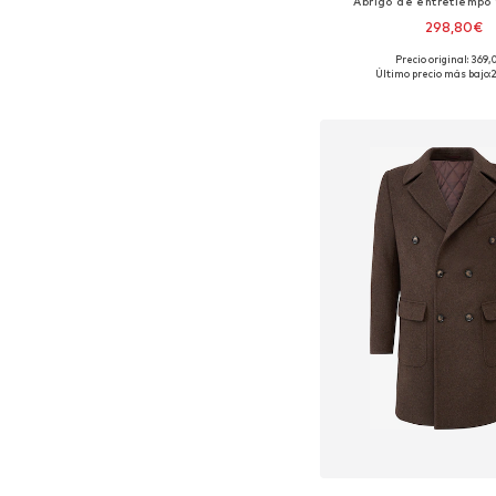
Abrigo de entretiempo 
298,80€
Precio original: 369
Tallas disponibles: S, M, L,
Último precio más bajo:
Añadir a la c