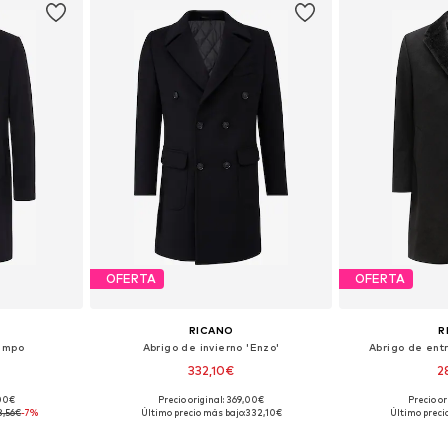
OFERTA
OFERTA
RICANO
R
iempo
Abrigo de invierno 'Enzo'
Abrigo de ent
332,10€
2
,00€
Precio original: 369,00€
Precio or
L-XL, XL-XXL
Tallas disponibles: S, M, L, XL, XXL, XXXL
Tallas disponibles
8,56€
-7%
Último precio más bajo:
332,10€
Último preci
esta
Añadir a la cesta
Añadir