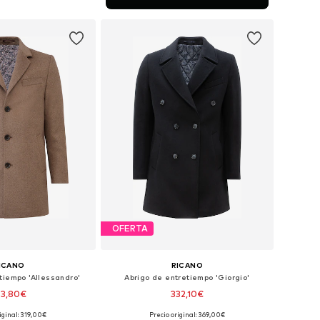
 a la cesta
OFERTA
ICANO
RICANO
tiempo 'Allessandro'
Abrigo de entretiempo 'Giorgio'
53,80€
332,10€
+
1
+
1
iginal: 319,00€
Precio original: 369,00€
: S, M, L, XL, XXL, XXXL
Tallas disponibles: S, M, L, XL, XXL, XXXL