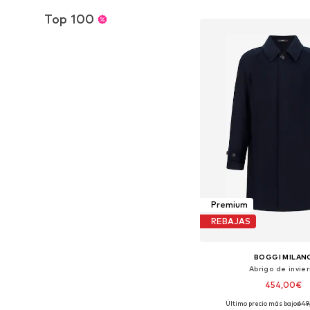
Añadir a la c
Top 100
Premium
REBAJAS
BOGGI MILAN
Abrigo de invie
454,00€
Último precio más bajo:
649
Tallas disponibles: S,