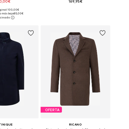
0,00€
169,95€
iginal: 100,00€
en muchas tallas
Tallas disponibles: S, M, L, XL, XXL
o más bajo:
85,00€
 a la cesta
Añadir a la cesta
OFERTA
TINIQUE
RICANO