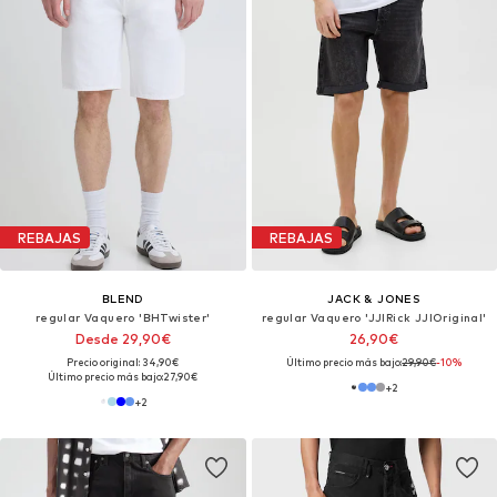
REBAJAS
REBAJAS
BLEND
JACK & JONES
regular Vaquero 'BHTwister'
regular Vaquero 'JJIRick JJIOriginal'
Desde 29,90€
26,90€
Precio original: 34,90€
Último precio más bajo:
29,90€
-10%
Último precio más bajo:
27,90€
+
2
+
2