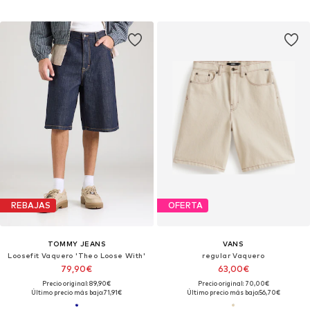
REBAJAS
OFERTA
TOMMY JEANS
VANS
Loosefit Vaquero 'Theo Loose With'
regular Vaquero
79,90€
63,00€
Precio original: 89,90€
Precio original: 70,00€
Último precio más bajo:
71,91€
Último precio más bajo:
56,70€