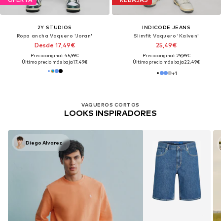
2Y STUDIOS
INDICODE JEANS
Ropa ancha Vaquero 'Joran'
Slimfit Vaquero 'Kalven'
Desde 17,49€
25,49€
Precio original: 45,99€
Precio original: 29,99€
Último precio más bajo:
17,49€
Último precio más bajo:
22,49€
+
1
VAQUEROS CORTOS
LOOKS INSPIRADORES
Diego Alvarez