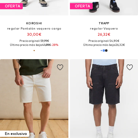
OFERTA
OFERTA
KOROSHI
TRAPP
regular Pantalón vaquero cargo
regular Vaquero
30,00€
26,32€
Precio original: 59,99€
Precio original: 54,90€
Último precio más bajo:
41,99€
-28%
Último precio más bajo:
26,32€
En exclusiva