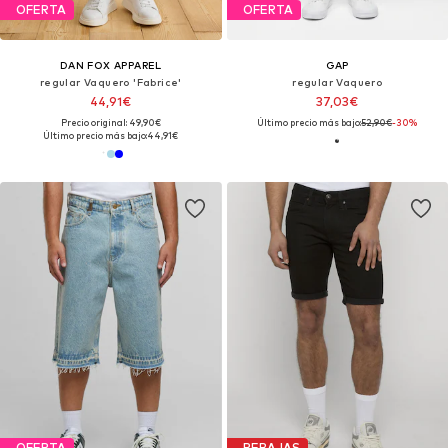
OFERTA
OFERTA
DAN FOX APPAREL
GAP
regular Vaquero 'Fabrice'
regular Vaquero
44,91€
37,03€
Precio original: 49,90€
Último precio más bajo:
52,90€
-30%
Último precio más bajo:
44,91€
OFERTA
REBAJAS