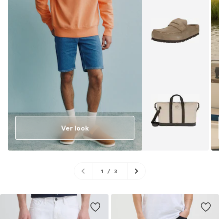
Ver look
1
/
3