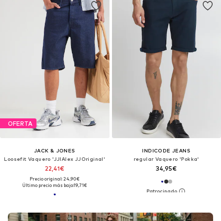
OFERTA
JACK & JONES
INDICODE JEANS
Loosefit Vaquero 'JJIAlex JJOriginal'
regular Vaquero 'Pokka'
22,41€
34,95€
Precio original: 24,90€
Último precio más bajo:
19,71€