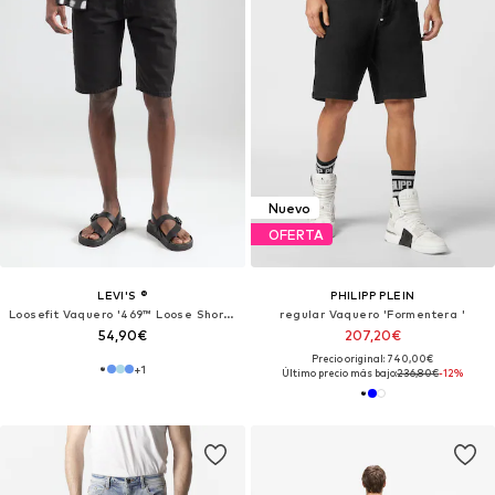
Nuevo
OFERTA
LEVI'S ®
PHILIPP PLEIN
Loosefit Vaquero '469™ Loose Shorts'
regular Vaquero 'Formentera '
54,90€
207,20€
Precio original: 740,00€
+
1
Último precio más bajo:
236,80€
-12%