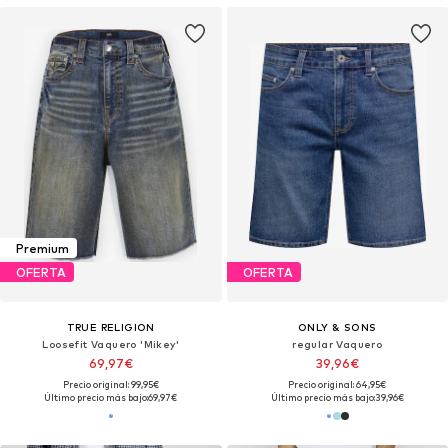
Premium
OFERTA
OFERTA
TRUE RELIGION
ONLY & SONS
Loosefit Vaquero 'Mikey'
regular Vaquero
69,97€
39,96€
Precio original: 99,95€
Precio original: 64,95€
Último precio más bajo:
69,97€
Último precio más bajo:
39,96€