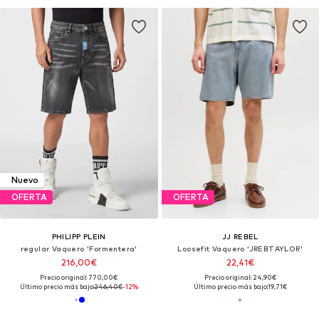
Nuevo
OFERTA
OFERTA
PHILIPP PLEIN
JJ REBEL
regular Vaquero 'Formentera'
Loosefit Vaquero 'JREBTAYLOR'
216,00€
22,41€
Precio original: 770,00€
Precio original: 24,90€
Último precio más bajo:
246,40€
-12%
Último precio más bajo:
19,71€