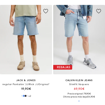
REBAJAS
JACK & JONES
CALVIN KLEIN JEANS
regular Pantalón 'JJIRick JJOriginal'
Slimfit Vaquero
19,90€
69,90€
Precio original: 79,90€
+
2
Último precio más bajo:
54,90€