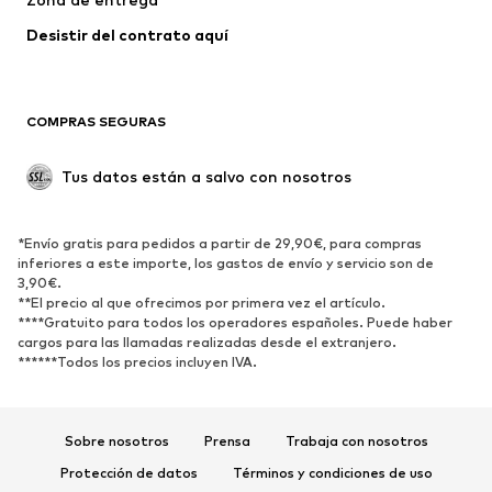
Ropa de baño
Tallas grandes
Desistir del contrato aquí 
Ocasiones
Exclusivo
Reciclado
COMPRAS SEGURAS
ZAPATOS
Tus datos están a salvo con nosotros
Nuevo
Tendencia
Botas y botines
Zapatillas de deporte
*Envío gratis para pedidos a partir de 29,90€, para compras
Zapatos bajos
Zapatos deportivos
inferiores a este importe, los gastos de envío y servicio son de
Zapatos abiertos
Exclusivo
3,90€.
**El precio al que ofrecimos por primera vez el artículo.
****Gratuito para todos los operadores españoles. Puede haber
DEPORTE
cargos para las llamadas realizadas desde el extranjero.
******Todos los precios incluyen IVA.
Ropa deportiva
Disciplinas deportivas
Zapatos deportivos
Mochilas deportivas y bolsos
Complementos deportivos
Sobre nosotros
Prensa
Trabaja con nosotros
Protección de datos
Términos y condiciones de uso
COMPLEMENTOS