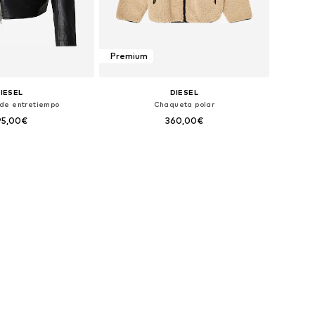
Premium
IESEL
DIESEL
de entretiempo
Chaqueta polar
95,00€
360,00€
bles: S-M, M, M-L, L
Tallas disponibles: L, XL
 a la cesta
Añadir a la cesta