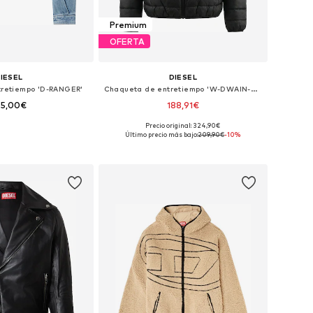
Premium
OFERTA
IESEL
DIESEL
retiempo 'D-RANGER'
Chaqueta de entretiempo 'W-DWAIN-OUTHOOD'
95,00€
188,91€
Precio original: 324,90€
les: S, M, L, XL, XXL
Tallas disponibles: S, M, L, XL, XXL
Último precio más bajo:
209,90€
-10%
 a la cesta
Añadir a la cesta