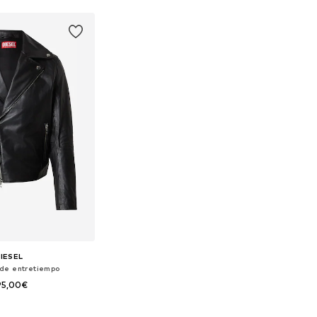
IESEL
de entretiempo
95,00€
bles: S-M, M, M-L, L