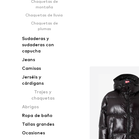
Chaquetas de
Añadir a la c
montaña
Chaquetas de lluvia
Chaquetas de
plumas
Sudaderas y
sudaderas con
capucha
Jeans
Camisas
Jerséis y
cárdigans
Trajes y
chaquetas
Abrigos
Ropa de baño
Tallas grandes
Ocasiones