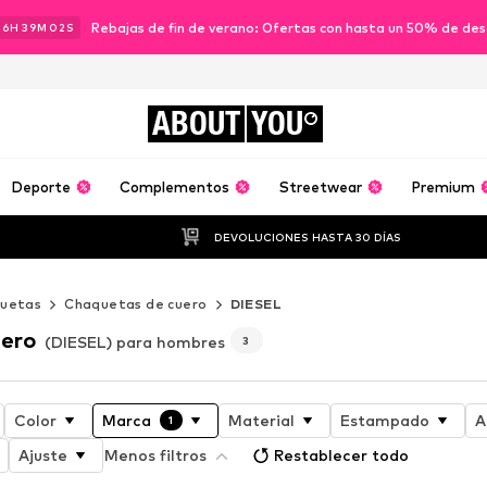
Rebajas de fin de verano: Ofertas con hasta un 50% de de
16
H
39
M
01
S
ABOUT
YOU
Deporte
Complementos
Streetwear
Premium
DEVOLUCIONES HASTA 30 DÍAS
uetas
Chaquetas de cuero
DIESEL
uero
(DIESEL) para hombres
3
Color
Marca
Material
Estampado
A
1
Ajuste
Menos filtros
Restablecer todo