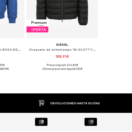
Premium
OFERTA
DIESEL
Chaqueta de entretiempo 'J-ROSS-NEW'
Chaqueta de entretiempo 'W-SCOTTYS'
188,91€
,90€
Precio original: 324,90€
M, XXL
Tallas disponibles: XXL
188,91€
Último precio más bajo:
167,92€
esta
Añadir a la cesta
PAGO FLEXIBLE