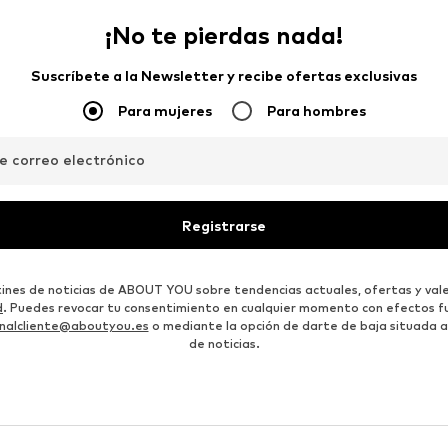
¡No te pierdas nada!
Suscríbete a la Newsletter y recibe ofertas exclusivas
Para mujeres
Para hombres
de correo electrónico
Registrarse
etines de noticias de ABOUT YOU sobre tendencias actuales, ofertas y vale
d
. Puedes revocar tu consentimiento en cualquier momento con efectos fu
nalcliente@aboutyou.es
o mediante la opción de darte de baja situada al
de noticias.