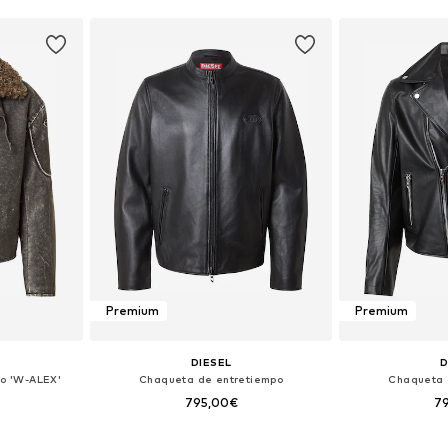
Premium
Premium
DIESEL
D
o 'W-ALEX'
Chaqueta de entretiempo
Chaqueta 
795,00€
7
L, L, L-XL
Disponible en muchas tallas
Tallas disponi