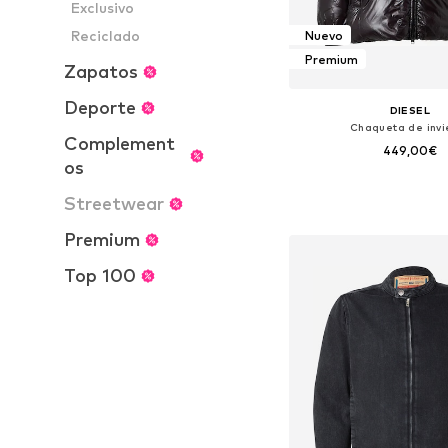
Exclusivo
Reciclado
Nuevo
Premium
Zapatos
Deporte
DIESEL
Chaqueta de invi
Complement
449,00€
os
Disponible en muchas
Streetwear
Añadir a la c
Premium
Top 100