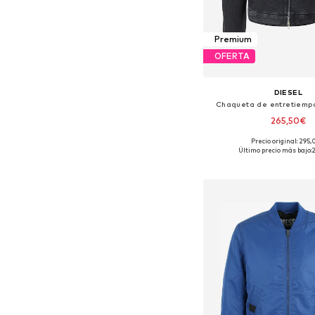
Premium
OFERTA
DIESEL
Chaqueta de entretiemp
265,50€
Precio original: 295
Tallas disponibles: S, 
Último precio más bajo:
Añadir a la c