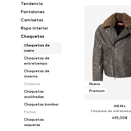
Tendencia
Pantalones
Camisetas
Ropa interior
Chaquetas
Chaquetas de
cuero
Chaquetas de
entretiempo
Chaquetas de
invierno
Chalecos
Nuevo
Premium
Chaquetas
acolchadas
Chaquetas bomber
DIESEL
Chaqueta de entretiemp
Parkas
495,00€
Chaquetas
vaqueras
Tallas disponibles: M, M-