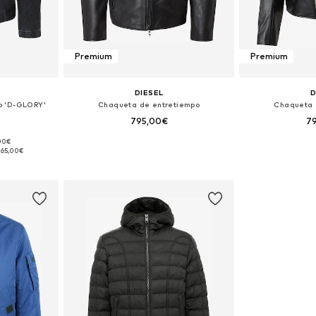
Premium
Premium
DIESEL
D
o 'D-GLORY'
Chaqueta de entretiempo
Chaqueta 
795,00€
7
,00€
M, L, XL
Disponible en muchas tallas
Tallas disponi
265,00€
esta
Añadir a la cesta
Añadir