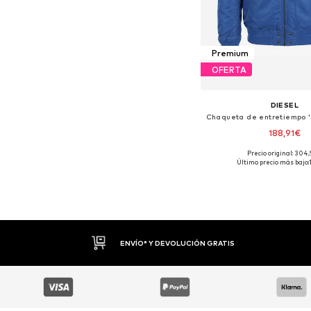
Premium
OFERTA
DIESEL
188,91€
Precio original: 304
Tallas disponibles: 
Último precio más bajo:
Añadir a la c
DEVOLUCIONES HASTA 30 DÍAS