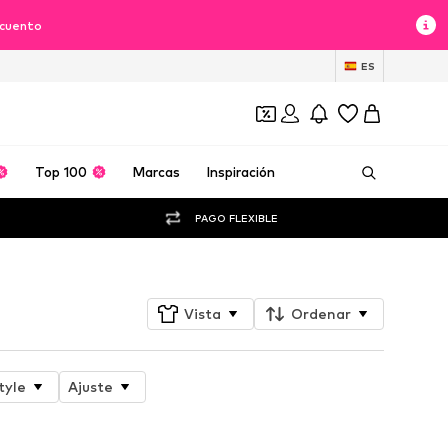
scuento
ES
Top 100
Marcas
Inspiración
PAGO FLEXIBLE
Vista
Ordenar
tyle
Ajuste