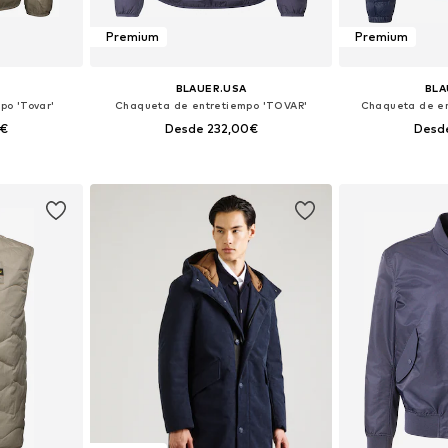
Premium
Premium
BLAUER.USA
BLA
po 'Tovar'
Chaqueta de entretiempo 'TOVAR'
Chaqueta de en
0€
Desde 232,00€
Desd
 XL, XXL, XXXL
Tallas disponibles: S, M, L, XL, XXL, XXXL
Tallas disponi
esta
Añadir a la cesta
Añadir