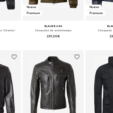
Nuevo
Nuevo
Premium
Premium
BLAUER.USA
BLA
o 'Charles'
Chaqueta de entretiempo
Chaqueta 
239,00€
2
 XL, XXL, XXXL
Tallas disponibles: S, M, L, XL, XXL, XXXL
Tallas disponibles
esta
Añadir a la cesta
Añadir