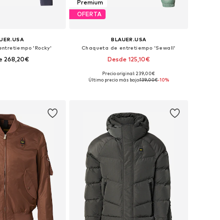
Premium
OFERTA
UER.USA
BLAUER.USA
ntretiempo 'Rocky'
Chaqueta de entretiempo 'Sewall'
e 268,20€
Desde 125,10€
Precio original: 239,00€
: S, M, L, XL, XXL, XXXL
Tallas disponibles: S, M, L, XL, XXL, XXXL
Último precio más bajo:
139,00€
-10%
 a la cesta
Añadir a la cesta