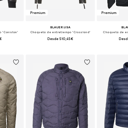
Premium
Premium
BLAUER.USA
BLA
 'Coniston'
Chaqueta de entretiempo 'Crossland'
Chaqueta de en
€
Desde 510,45€
Desd
, XL, XXL
Tallas disponibles: M, L, XL, XXL
Tallas disponi
esta
Añadir a la cesta
Añadir