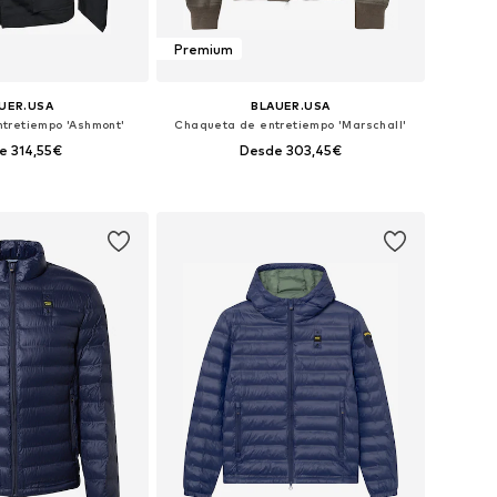
Premium
UER.USA
BLAUER.USA
tretiempo 'Ashmont'
Chaqueta de entretiempo 'Marschall'
e 314,55€
Desde 303,45€
bles: M, L, XL, XXL
Tallas disponibles: M, L, XL, XXL, XXXL
 a la cesta
Añadir a la cesta