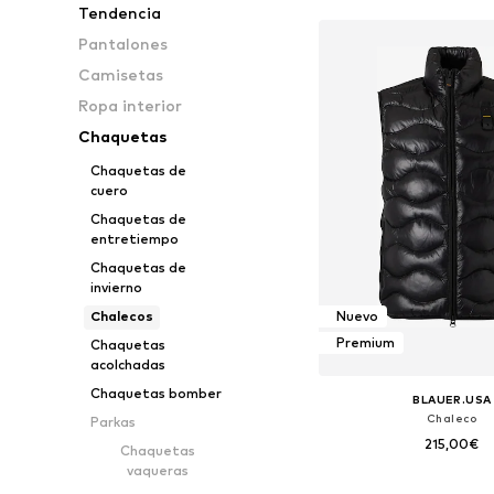
Tendencia
Pantalones
Camisetas
Ropa interior
Chaquetas
Chaquetas de
cuero
Chaquetas de
entretiempo
Chaquetas de
invierno
Chalecos
Nuevo
Premium
Chaquetas
acolchadas
Chaquetas bomber
BLAUER.USA
Chaleco
Parkas
215,00€
Chaquetas
vaqueras
Tallas disponibles: S, M, L,