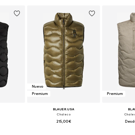
Nuevo
Premium
Premium
BLAUER.USA
BLA
Chaleco
Chalec
215,00€
Desd
 XL, XXL, XXXL
Tallas disponibles: S, M, L, XL, XXL, XXXL
Tallas disponibles