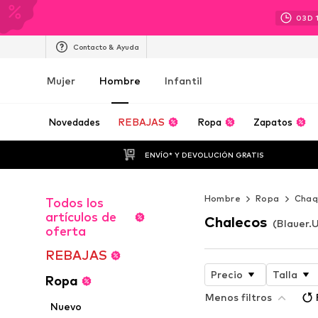
03
D
Contacto & Ayuda
Mujer
Hombre
Infantil
Novedades
REBAJAS
Ropa
Zapatos
ENVÍO* Y DEVOLUCIÓN GRATIS
Hombre
Ropa
Chaq
Todos los
artículos de
Chalecos
(Blauer.
oferta
REBAJAS
Precio
Talla
Ropa
Menos filtros
Nuevo