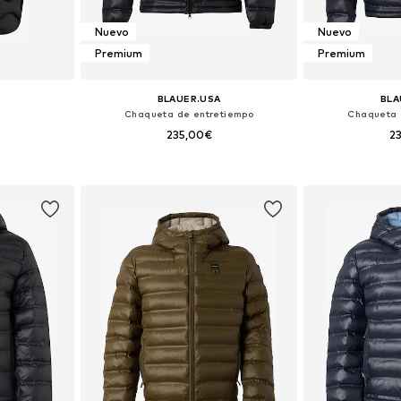
Nuevo
Nuevo
Premium
Premium
BLAUER.USA
BLA
Chaqueta de entretiempo
Chaqueta 
235,00€
2
 XL, XXL, XXXL
Tallas disponibles: S, M, L, XL, XXL, XXXL
Tallas disponibles
esta
Añadir a la cesta
Añadir