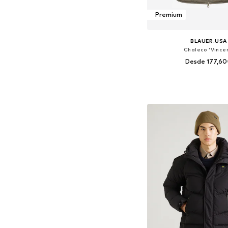
Premium
BLAUER.USA
Chaleco 'Vincen
Desde 177,6
Tallas disponibles: S, M, L,
Añadir a la c