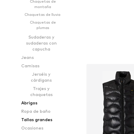
Chaquetas de
Añadir a la c
montaña
Chaquetas de lluvia
Chaquetas de
plumas
Sudaderas y
sudaderas con
capucha
Jeans
Camisas
Jerséis y
cárdigans
Trajes y
chaquetas
Abrigos
Ropa de baño
Tallas grandes
Ocasiones