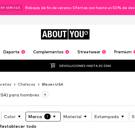
Rebajas de fin de verano: Ofertas con hasta un 50% de de
15
H
55
M
31
S
ABOUT
YOU
Deporte
Complementos
Streetwear
Premium
DEVOLUCIONES HASTA 30 DÍAS
uetas
Chalecos
Blauer.USA
USA) para hombres
4
Color
Marca
Material
Estampado
S
1
Restablecer todo