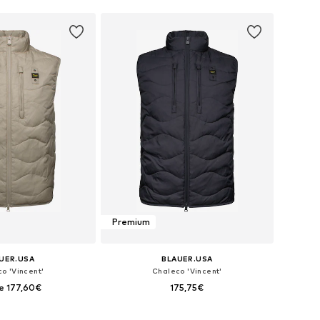
Premium
UER.USA
BLAUER.USA
o 'Vincent'
Chaleco 'Vincent'
e 177,60€
175,75€
: S, M, L, XL, XXL, XXXL
Tallas disponibles: M