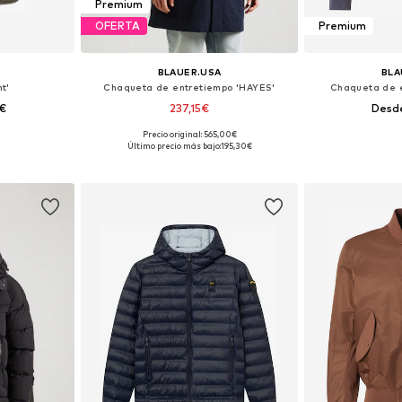
Premium
OFERTA
Premium
BLAUER.USA
BLA
t'
Chaqueta de entretiempo 'HAYES'
Chaqueta de e
0€
237,15€
Desd
Precio original: 565,00€
 XL, XXL, XXXL
Tallas disponibles: M, L, XL
Tallas disponibles
Último precio más bajo:
195,30€
esta
Añadir a la cesta
Añadir