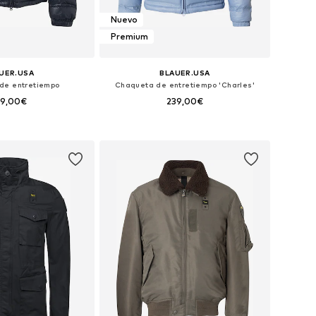
Nuevo
Premium
UER.USA
BLAUER.USA
de entretiempo
Chaqueta de entretiempo 'Charles'
39,00€
239,00€
: S, M, L, XL, XXL, XXXL
Tallas disponibles: S, M, L, XL, XXL, XXXL
 a la cesta
Añadir a la cesta