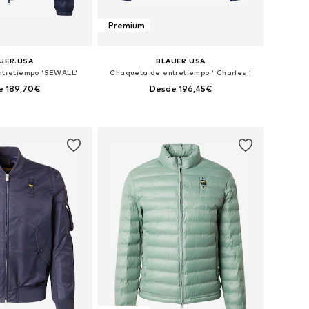
Premium
UER.USA
BLAUER.USA
tretiempo 'SEWALL'
Chaqueta de entretiempo ' Charles '
e 189,70€
Desde 196,45€
bles: M, L, XL, XXL
Tallas disponibles: S, M, L, XL, XXL, XXXL
 a la cesta
Añadir a la cesta