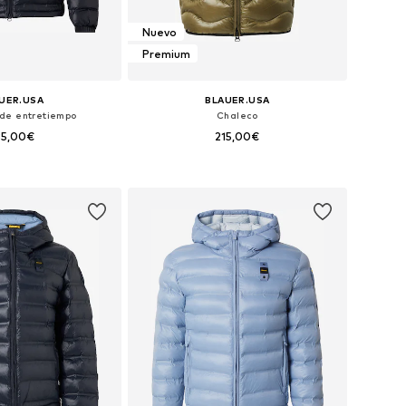
Nuevo
Premium
UER.USA
BLAUER.USA
de entretiempo
Chaleco
35,00€
215,00€
: S, M, L, XL, XXL, XXXL
Tallas disponibles: S, M, L, XL, XXL, XXXL
 a la cesta
Añadir a la cesta