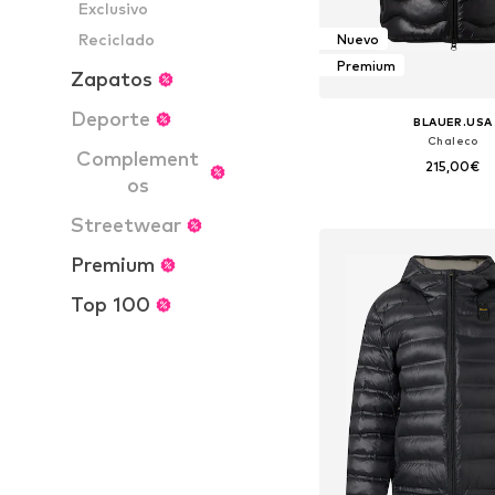
Exclusivo
Reciclado
Nuevo
Premium
Zapatos
Deporte
BLAUER.USA
Chaleco
Complement
215,00€
os
Tallas disponibles: S, M, L,
Streetwear
Añadir a la c
Premium
Top 100