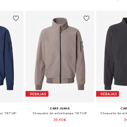
esta
Añadir a la cesta
Añadir
REBAJAS
REBAJAS
CARS JEANS
CAR
po 'YETUR'
Chaqueta de entretiempo 'YETUR'
Chaqueta de ent
39,90€
3