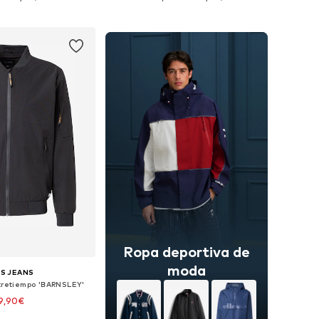
 a la cesta
Añadir a la cesta
Ropa deportiva de
moda
S JEANS
retiempo 'BARNSLEY'
9,90€