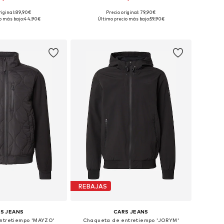
+
1
riginal: 89,90€
Precio original: 79,90€
sponibles: M, L
Tallas disponibles: L
o más bajo:
44,90€
Último precio más bajo:
59,90€
 a la cesta
Añadir a la cesta
REBAJAS
S JEANS
CARS JEANS
ntretiempo 'MAYZO'
Chaqueta de entretiempo 'JORYM'