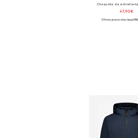
Chaqueta de entretiem
47,90€
Último precio más bajo:
+
79
1
Tallas disponible
Añadir a la c