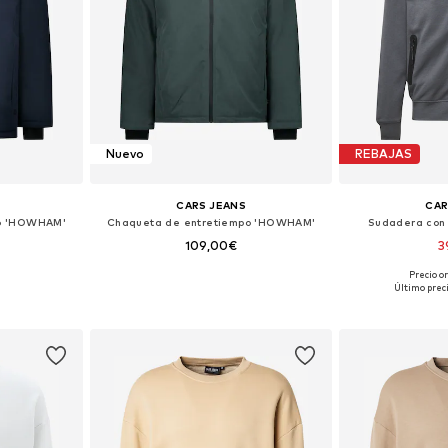
Nuevo
REBAJAS
CARS JEANS
CAR
po 'HOWHAM'
Chaqueta de entretiempo 'HOWHAM'
Sudadera con 
109,00€
3
Precio o
 L, XL, XXL
Tallas disponibles: S, M, L, XL, XXL
Tallas dispo
Último prec
esta
Añadir a la cesta
Añadir