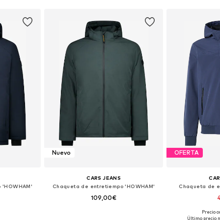
Nuevo
OFERTA
CARS JEANS
CAR
po 'HOWHAM'
Chaqueta de entretiempo 'HOWHAM'
Chaqueta de e
109,00€
Precio o
 L, XL, XXL
Tallas disponibles: S, M, L, XL, XXL
Tallas disponi
Último precio 