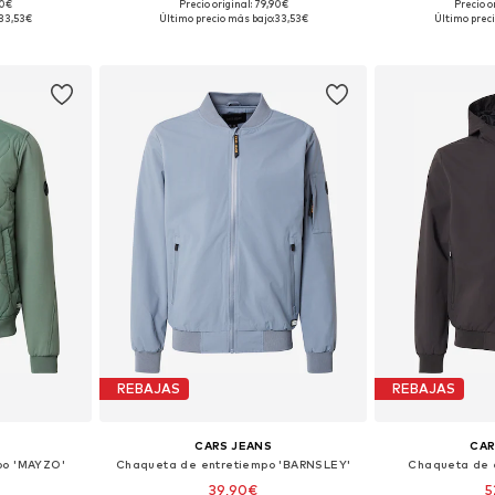
90€
Precio original: 79,90€
Precio o
M, L, XL
Tallas disponibles: S, M, L
Tallas disp
33,53€
Último precio más bajo:
33,53€
Último preci
esta
Añadir a la cesta
Añadir
REBAJAS
REBAJAS
CARS JEANS
CAR
po 'MAYZO'
Chaqueta de entretiempo 'BARNSLEY'
Chaqueta de 
39,90€
5