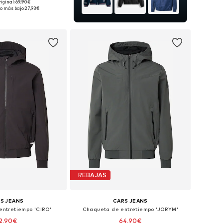
riginal: 69,90€
onibles: S, M, L
o más bajo:
27,93€
 a la cesta
REBAJAS
S JEANS
CARS JEANS
entretiempo 'CIRO'
Chaqueta de entretiempo 'JORYM'
2,90€
64,90€