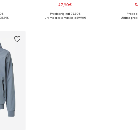
47,90€
5
+
1
90€
Precio original: 79,90€
Precio o
 S, M
Tallas disponibles: L, XL
Tallas d
35,91€
Último precio más bajo:
39,90€
Último preci
esta
Añadir a la cesta
Añadir