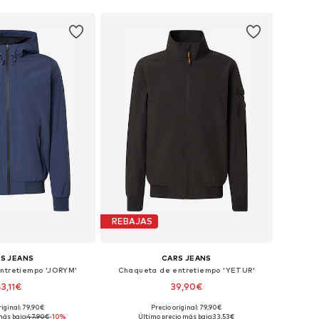
REBAJAS
S JEANS
CARS JEANS
ntretiempo 'JORYM'
Chaqueta de entretiempo 'YETUR'
43,11€
39,90€
+
1
riginal: 79,90€
Precio original: 79,90€
bles: M, L, XL, XXL
Tallas disponibles: S, M, L, XL
más bajo:
47,90€
-10%
Último precio más bajo:
33,53€