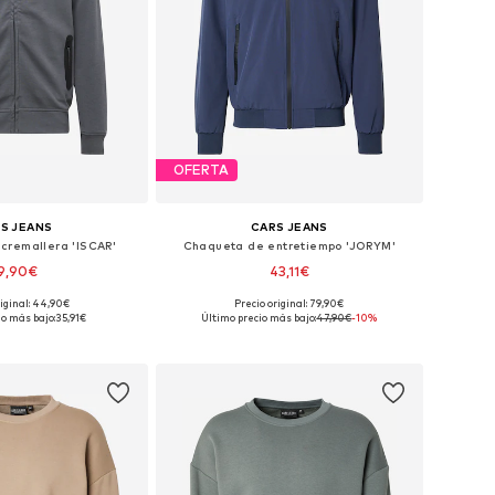
OFERTA
S JEANS
CARS JEANS
cremallera 'ISCAR'
Chaqueta de entretiempo 'JORYM'
9,90€
43,11€
+
1
riginal: 44,90€
Precio original: 79,90€
nibles: S, M, L, XL
Tallas disponibles: M, L, XL, XXL
io más bajo:
35,91€
Último precio más bajo:
47,90€
-10%
 a la cesta
Añadir a la cesta