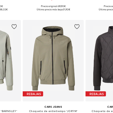
90€
Precio original: 69,90€
Precio o
, M, L
Tallas disponibles: S, M, L
Tallas di
38,32€
Último precio más bajo:
31,92€
Último preci
esta
Añadir a la cesta
Añadir
REBAJAS
REBAJAS
CARS JEANS
CAR
 'BARNSLEY'
Chaqueta de entretiempo 'JORYM'
Chaqueta de e