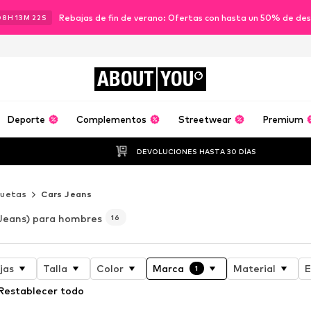
Rebajas de fin de verano: Ofertas con hasta un 50% de de
08
H
13
M
21
S
ABOUT
YOU
Deporte
Complementos
Streetwear
Premium
DEVOLUCIONES HASTA 30 DÍAS
uetas
Cars Jeans
Jeans) para hombres
16
jas
Talla
Color
Marca
Material
E
1
Restablecer todo