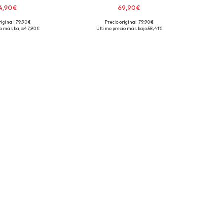
4,90€
69,90€
+
1
riginal: 79,90€
Precio original: 79,90€
isponibles: M
Tallas disponibles: M
o más bajo:
47,90€
Último precio más bajo:
58,41€
 a la cesta
Añadir a la cesta