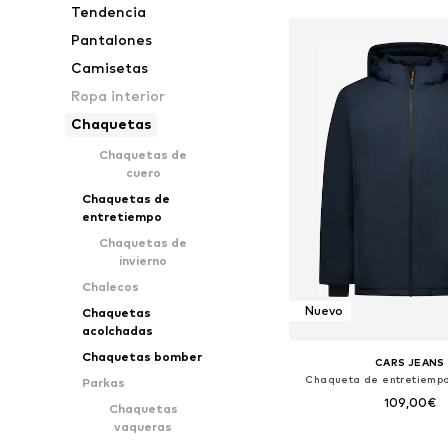
Tendencia
Pantalones
Camisetas
Ropa interior
Chaquetas
Chaquetas de
cuero
Chaquetas de
entretiempo
Chaquetas de
invierno
Chalecos
Nuevo
Chaquetas
acolchadas
Chaquetas bomber
CARS JEANS
Chaqueta de entretiem
Parkas
109,00€
Chaquetas
vaqueras
Tallas disponibles: S, M,