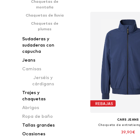
Chaquetas de
Añadir a la c
montaña
Chaquetas de lluvia
Chaquetas de
plumas
Sudaderas y
sudaderas con
capucha
Jeans
Camisas
Jerséis y
cárdigans
Trajes y
chaquetas
REBAJAS
Abrigos
Ropa de baño
CARS JEANS
Tallas grandes
Chaqueta de entretiem
39,90€
Ocasiones