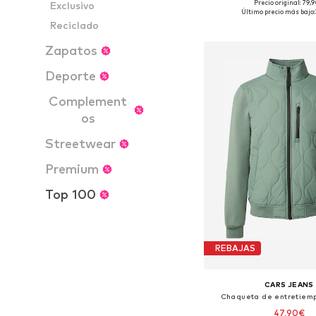
Precio original: 79,
Exclusivo
Tallas disponibles: S, 
Último precio más bajo:
Reciclado
Añadir a la c
Zapatos
Deporte
Complement
os
Streetwear
Premium
Top 100
REBAJAS
CARS JEANS
Chaqueta de entretiem
47,90€