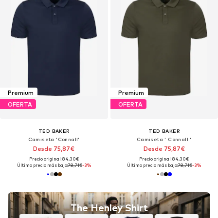
Premium
Premium
OFERTA
OFERTA
TED BAKER
TED BAKER
Camiseta 'Connall'
Camiseta ' Connall '
Desde 75,87€
Desde 75,87€
Precio original: 84,30€
Precio original: 84,30€
Último precio más bajo:
78,71€
-3%
Último precio más bajo:
78,71€
-3%
The Henley Shirt