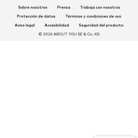
Complementos deportivos
Sobre nosotros
Prensa
Trabaja con nosotros
Protección de datos
Términos y condiciones de uso
COMPLEMENTOS
Aviso legal
Accesibilidad
Seguridad del producto
Nuevo
Gorras y gorros
© 2026 ABOUT YOU SE & Co. KG
Cinturones
Bolsos y mochilas
Relojes
Joyería
Gafas de sol
Carteras y estuches
Corbatas y accesorios
Bufandas y pañuelos
Guantes
Accesorios para el hogar
Exclusivo
Reciclado
PREMIUM
Nuevo
Camisetas
Jeans
Chaquetas y abrigos
Sudaderas y sudaderas con
Pantalones
capucha