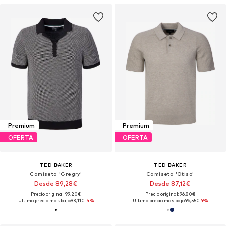
Premium
Premium
OFERTA
OFERTA
TED BAKER
TED BAKER
Camiseta 'Gregry'
Camiseta 'Otiso'
Desde 89,28€
Desde 87,12€
Precio original: 99,20€
Precio original: 96,80€
Último precio más bajo:
93,11€
-4%
Último precio más bajo:
96,55€
-9%