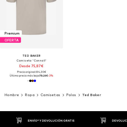
Premium
OFERTA
TED BAKER
Camiseta 'Connall'
Desde 75,87€
Precio original: 84,30€
Último precio más bajo:
78,26€
-3%
Hombre
Ropa
Camisetas
Polos
Ted Baker
DEVOLUCIONES HASTA 30 DÍAS
P