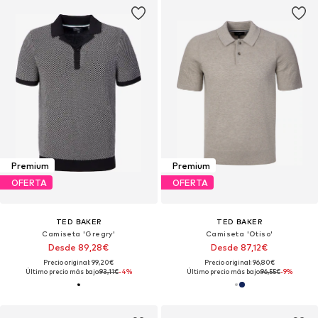
Premium
Premium
OFERTA
OFERTA
TED BAKER
TED BAKER
Camiseta 'Gregry'
Camiseta 'Otiso'
Desde 89,28€
Desde 87,12€
Precio original: 99,20€
Precio original: 96,80€
Último precio más bajo:
93,11€
-4%
Último precio más bajo:
96,55€
-9%