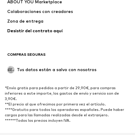
ABOUT YOU Marketplace
Pantalones
Camisas
Ropa interior
Jerséis y cárdigans
Colaboraciones con creadores
Trajes y chaquetas
Abrigos
Zona de entrega
Ropa de baño
Tallas grandes
Desistir del contrato aquí 
Ocasiones
Exclusivo
Reciclado
COMPRAS SEGURAS
ZAPATOS
Tus datos están a salvo con nosotros
Nuevo
Tendencia
Botas y botines
Zapatillas de deporte
*Envío gratis para pedidos a partir de 29,90€, para compras
Zapatos bajos
Zapatos deportivos
inferiores a este importe, los gastos de envío y servicio son de
Zapatos abiertos
Exclusivo
3,90€.
**El precio al que ofrecimos por primera vez el artículo.
****Gratuito para todos los operadores españoles. Puede haber
DEPORTE
cargos para las llamadas realizadas desde el extranjero.
******Todos los precios incluyen IVA.
Ropa deportiva
Disciplinas deportivas
Zapatos deportivos
Mochilas deportivas y bolsos