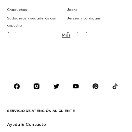
Chaquetas
Jeans
Sudaderas y sudaderas con
Jerséis y cárdigans
capucha
Camisetas
Ropa interior
Más
Pantalones
Camisas
Abrigos
Trajes y chaquetas
Ropa de baño
Tallas grandes
Zapatos
Deporte
Complementos
Premium
ROPA
Nuevo
Tendencia
Camisetas
Jeans
SERVICIO DE ATENCIÓN AL CLIENTE
Chaquetas
Sudaderas y sudaderas con
Ayuda & Contacto
capucha