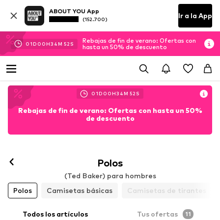
ABOUT YOU App
Ir a la App
(152.700)
Rebajas de fin de verano: Ofertas con
01
D
00
H
34
M
51
S
hasta un 50% de descuento
01
D
00
H
34
M
51
S
Rebajas de fin de verano: Ofertas con hasta un 50%
de descuento
Polos
(Ted Baker) para hombres
Polos
Camisetas básicas
Camisetas de tirantes
Todos los artículos
Tus ofertas
11