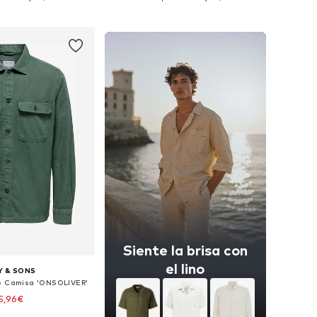
 a la cesta
Añadir a la cesta
Siente la brisa con
el lino
Y & SONS
le Camisa 'ONSOLIVER'
5,96€