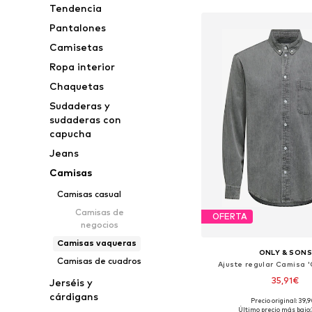
Tendencia
Pantalones
Camisetas
Ropa interior
Chaquetas
Sudaderas y
sudaderas con
capucha
Jeans
Camisas
Camisas casual
Camisas de
OFERTA
negocios
Camisas vaqueras
ONLY & SON
Camisas de cuadros
Ajuste regular Camisa 
35,91€
Jerséis y
cárdigans
Precio original: 39,
Tallas disponibles: S, 
Último precio más bajo: