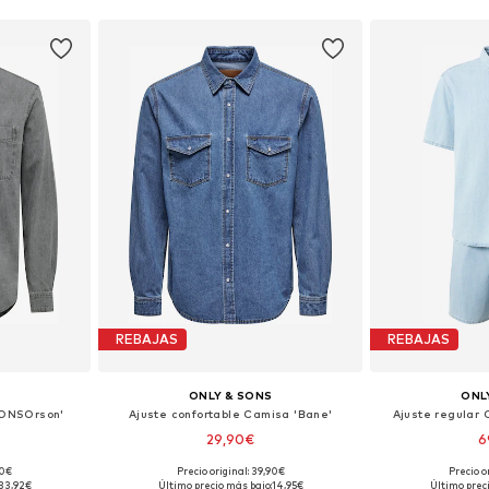
REBAJAS
REBAJAS
S
ONLY & SONS
ONL
'ONSOrson'
Ajuste confortable Camisa 'Bane'
Ajuste regular
29,90€
6
90€
Precio original: 39,90€
Precio o
M, L, XL
Tallas disponibles: XS, S, M, L, XL, XXL
Tallas dispo
33,92€
Último precio más bajo:
14,95€
Último prec