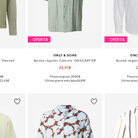
OFERTA
OFERTA
S
ONLY & SONS
ONL
 'Kennet'
Ajuste regular Camisa 'ONSCARTER'
Ajuste regul
26,91€
2
99€
Precio original: 29,90€
Precio o
 M, L, XL
Tallas disponibles: S, M, L, XL
Tallas disponible
22,45€
Último precio más bajo:
26,91€
Último preci
esta
Añadir a la cesta
Añadir