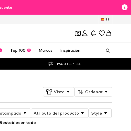
scuento
ES
Top 100
Marcas
Inspiración
PAGO FLEXIBLE
Vista
Ordenar
stampado
Atributo del producto
Style
Restablecer todo