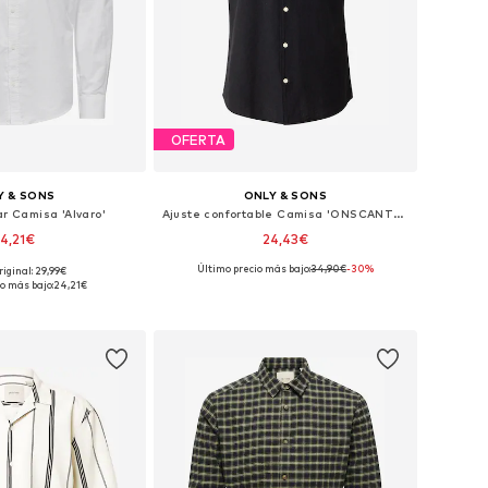
OFERTA
Y & SONS
ONLY & SONS
ar Camisa 'Alvaro'
Ajuste confortable Camisa 'ONSCANTLEY'
4,21€
24,43€
+
1
Último precio más bajo:
34,90€
-30%
riginal: 29,99€
s: XS, S, M, L, XL, XXL
Tallas disponibles: S, M, L, XL
o más bajo:
24,21€
 a la cesta
Añadir a la cesta