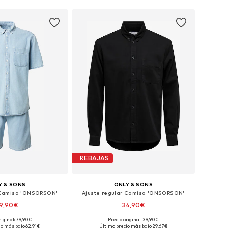
REBAJAS
Y & SONS
ONLY & SONS
 Camisa 'ONSORSON'
Ajuste regular Camisa 'ONSORSON'
9,90€
34,90€
riginal: 79,90€
Precio original: 39,90€
nibles: S, M, L, XL
Tallas disponibles: XS, S, M, L, XL, XXL
io más bajo:
62,91€
Último precio más bajo:
29,67€