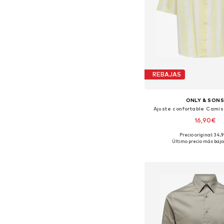
REBAJAS
ONLY & SON
Ajuste confortable Cami
16,90€
Precio original: 34,
Tallas disponibles: XS, S, 
Último precio más bajo:
Añadir a la c