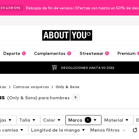
Rebajas de fin de verano: Ofertas con hasta un 50% de de
23
H
43
M
57
S
ABOUT
YOU
Deporte
Complementos
Streetwear
Premium
DEVOLUCIONES HASTA 30 DÍAS
sas
Camisas vaqueras
Only & Sons
as
(Only & Sons) para hombres
8
jas
Talla
Color
Marca
Material
E
1
e camisa
Longitud de la manga
Menos filtros