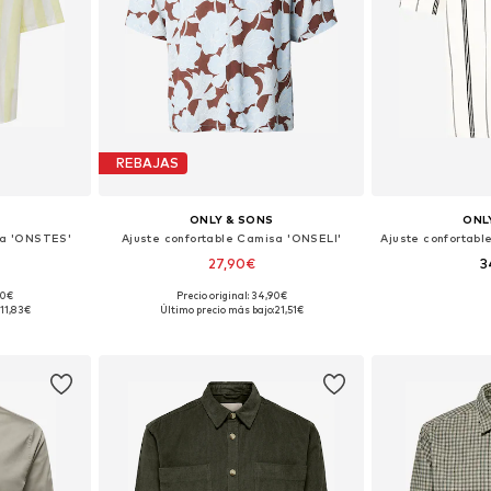
REBAJAS
S
ONLY & SONS
ONL
sa 'ONSTES'
Ajuste confortable Camisa 'ONSELI'
27,90€
3
90€
Precio original: 34,90€
M, L, XL, XXL
Tallas disponibles: S, M, L, XL
Tallas disp
11,83€
Último precio más bajo:
21,51€
esta
Añadir a la cesta
Añadir