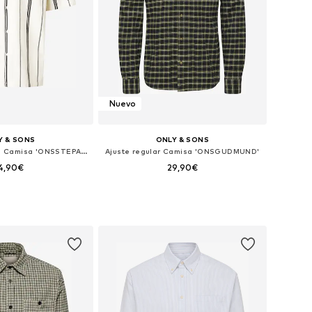
Nuevo
Y & SONS
ONLY & SONS
Ajuste confortable Camisa 'ONSSTEPAN'
Ajuste regular Camisa 'ONSGUDMUND'
4,90€
29,90€
+
8
onibles: S, M, L
Tallas disponibles: S, M, L, XL, XXL
 a la cesta
Añadir a la cesta