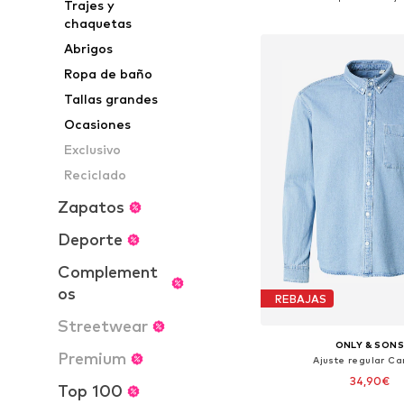
Trajes y
Añadir a la c
chaquetas
Abrigos
Ropa de baño
Tallas grandes
Ocasiones
Exclusivo
Reciclado
Zapatos
Deporte
Complement
os
REBAJAS
Streetwear
ONLY & SON
Premium
Ajuste regular C
34,90€
Top 100