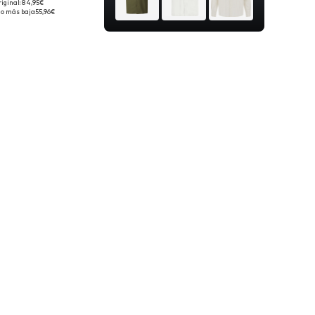
riginal: 84,95€
isponibles: XL
io más bajo:
55,96€
 a la cesta