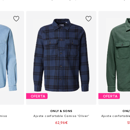
esta
Añadir a la cesta
Añadir
OFERTA
OFERTA
S
ONLY & SONS
ONL
amisa
Ajuste confortable Camisa 'Oliver'
Ajuste confortab
62,96€
5