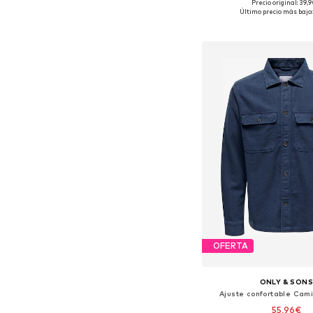
Precio original: 39,
Tallas disponibles: XS, M,
Último precio más bajo:
Añadir a la c
OFERTA
ONLY & SON
Ajuste confortable Cami
55,96€