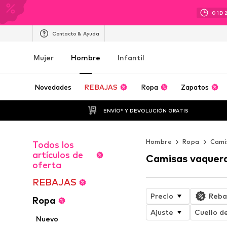
01
D
Contacto & Ayuda
Mujer
Hombre
Infantil
Novedades
REBAJAS
Ropa
Zapatos
ENVÍO* Y DEVOLUCIÓN GRATIS
Hombre
Ropa
Cami
Todos los
artículos de
Camisas vaquer
oferta
REBAJAS
Precio
Reba
Ropa
Ajuste
Cuello d
Nuevo