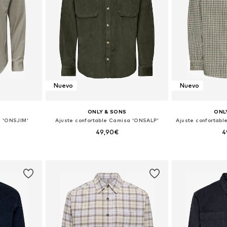
Nuevo
Nuevo
S
ONLY & SONS
ONL
a 'ONSJIM'
Ajuste confortable Camisa 'ONSALP'
49,90€
4
+
3
M, L, XL, XXL
Tallas disponibles: XS, S, M, L, XL, XXL
Tallas disponible
esta
Añadir a la cesta
Añadir