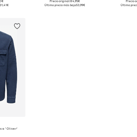
90€
Precio original: 84,95€
Precio o
 L, XL, XXL
Tallas disponibles: S, M
Tallas d
31,41€
Último precio más bajo:
53,99€
Último prec
esta
Añadir a la cesta
Añadir
S
sa 'Oliver'