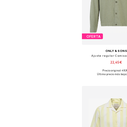
OFERTA
ONLY & SON
Ajuste regular Camisa
22,45€
Precio original: 49,
Tallas disponibles: XS,
Último precio más bajo:
Añadir a la c