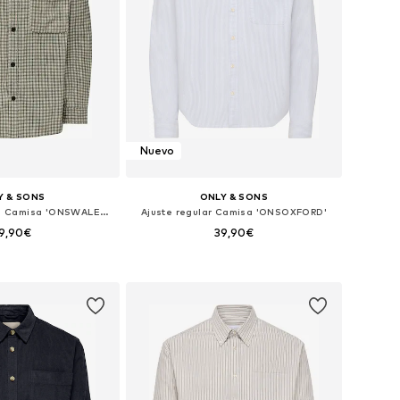
Nuevo
Y & SONS
ONLY & SONS
Ajuste confortable Camisa 'ONSWALEED'
Ajuste regular Camisa 'ONSOXFORD'
9,90€
39,90€
+
1
s: XS, S, M, L, XL, XXL
Tallas disponibles: S, M, L, XL, XXL
 a la cesta
Añadir a la cesta