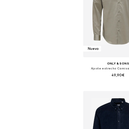
Nuevo
ONLY & SON
Ajuste estrecho Camis
49,90€
+
2
Tallas disponibles: XS, S, 
Añadir a la c