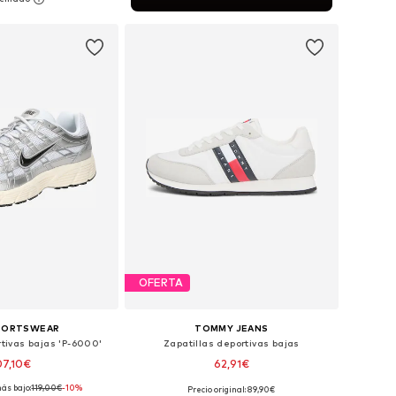
 a la cesta
OFERTA
SPORTSWEAR
TOMMY JEANS
rtivas bajas 'P-6000'
Zapatillas deportivas bajas
07,10€
62,91€
ás bajo:
+
119,00€
3
-10%
Precio original: 89,90€
en muchas tallas
Disponible en muchas tallas