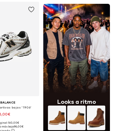
Looks a ritmo
 BALANCE
ortivas bajas '1906'
6,00€
+
1
iginal: 160,00€
en muchas tallas
o más bajo:
96,00€