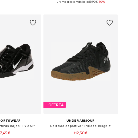
Último precio más bajo:
69,90€
-10%
 a la cesta
Añadir a la cesta
OFERTA
SPORTSWEAR
UNDER ARMOUR
rtivas bajas 'T90 SP'
Calzado deportivo 'TriBase Reign 6'
7,45€
112,50€