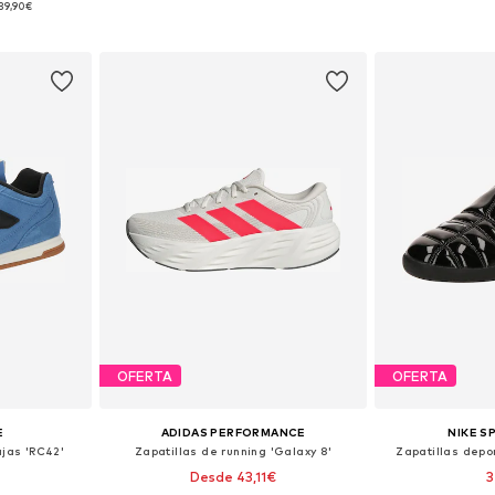
39,90€
esta
Añadir a la cesta
Añadir
OFERTA
OFERTA
E
ADIDAS PERFORMANCE
NIKE 
ajas 'RC42'
Zapatillas de running 'Galaxy 8'
Zapatillas depo
Desde 43,11€
3