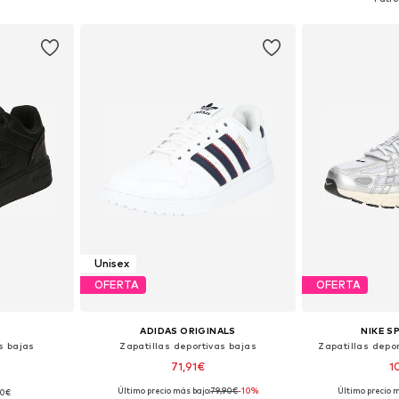
esta
Añadir a la cesta
Añadir
Unisex
OFERTA
OFERTA
ADIDAS ORIGINALS
NIKE 
s bajas
Zapatillas deportivas bajas
Zapatillas depo
71,91€
1
Último precio más bajo:
79,90€
-10%
Último precio m
90€
 tallas
Disponible en muchas tallas
Disponible 