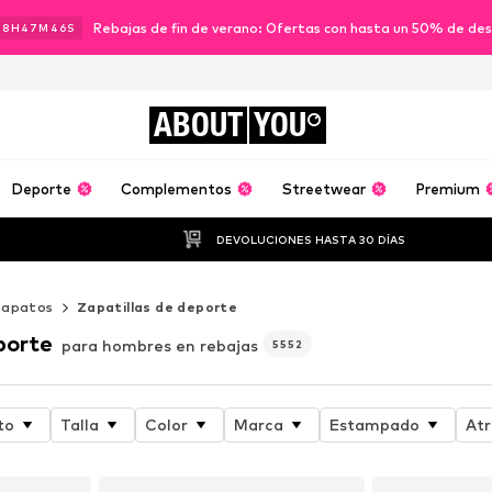
Rebajas de fin de verano: Ofertas con hasta un 50% de de
08
H
47
M
44
S
ABOUT
YOU
Deporte
Complementos
Streetwear
Premium
DEVOLUCIONES HASTA 30 DÍAS
Zapatos
Zapatillas de deporte
porte
para hombres en rebajas
5552
to
Talla
Color
Marca
Estampado
Atr