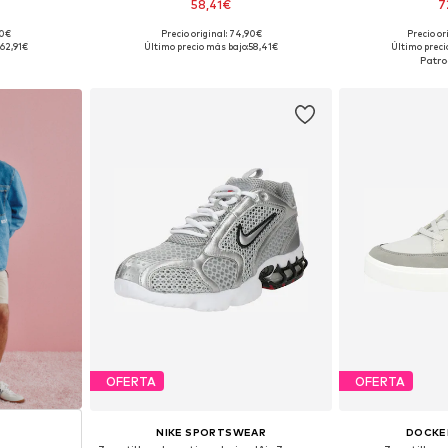
58,41€
7
90€
Precio original: 74,90€
Precio or
 tallas
Disponible en muchas tallas
Disponible 
62,91€
Último precio más bajo:
58,41€
Último preci
esta
Añadir a la cesta
Añadir
OFERTA
OFERTA
NIKE SPORTSWEAR
DOCKER