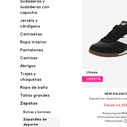
Sudaderas y
sudaderas con
capucha
Jerséis y
cárdigans
Camisetas
Ropa interior
Pantalones
Camisas
Abrigos
Unisex
Trajes y
chaquetas
OFERTA
Ropa de baño
NEW BALANC
Tallas grandes
Zapatillas deportivas b
Zapatos
Desde 44,95
Botas y botines
Precio original: 99,
Disponible en muchas
Último precio más bajo:
Zapatillas de
Añadir a la c
deporte