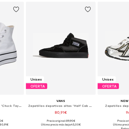
Unisex
Unisex
OFERTA
OFERTA
VANS
NEW
Zapatillas deportivas altas 'Chuck TayIor All Star Lift Platform'
Zapatillas deportivas altas 'Half Cab Decon'
Zapatillas dep
80,91€
9
90€
Precio original: 89,90€
Precio or
 tallas
Disponible en muchas tallas
Disponible 
80,91€
Último precio más bajo:
45,00€
Último preci