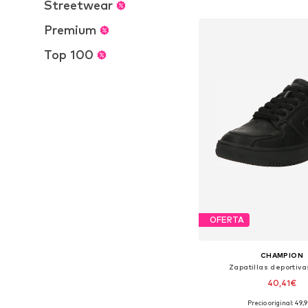
Añadir a la c
Streetwear
Premium
Top 100
OFERTA
CHAMPION
Zapatillas deportiva
40,41€
Precio original: 49,
Disponible en muchas