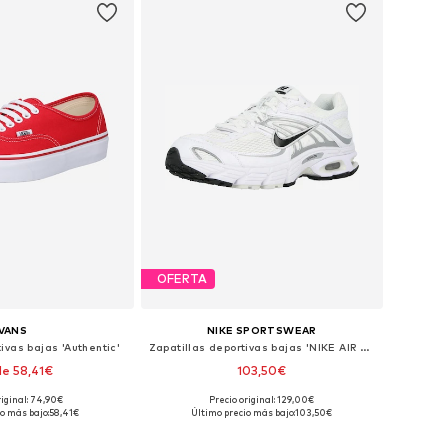
OFERTA
VANS
NIKE SPORTSWEAR
ivas bajas 'Authentic'
Zapatillas deportivas bajas 'NIKE AIR MAX MOTO 2K'
e 58,41€
103,50€
+
4
+
3
riginal: 74,90€
Precio original: 129,00€
en muchas tallas
Disponible en muchas tallas
o más bajo:
58,41€
Último precio más bajo:
103,50€
 a la cesta
Añadir a la cesta