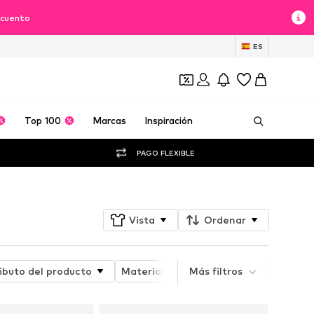
scuento
ES
Top 100
Marcas
Inspiración
PAGO FLEXIBLE
Vista
Ordenar
ibuto del producto
Material
Más filtros
Ajuste del zapato