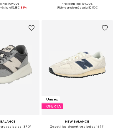
iginal: 109,00€
Precio original: 139,00€
en muchas tallas
Disponible en muchas tallas
más bajo:
56,18€
-33%
Último precio más bajo:
112,50€
 a la cesta
Añadir a la cesta
Unisex
OFERTA
 BALANCE
NEW BALANCE
ortivas bajas '370'
Zapatillas deportivas bajas '471'