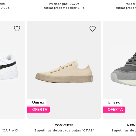
+
8
,00€
Precio original: 54,90€
Precio or
 tallas
Disponible en muchas tallas
Disponible 
70,00€
Último precio más bajo:
43,11€
Último precio 
esta
Añadir a la cesta
Añadir
Unisex
Unisex
OFERTA
OFERTA
CONVERSE
NEW
Zapatillas deportivas bajas 'CA Pro Classic II'
Zapatillas deportivas bajas 'CTAS'
Zapatillas dep