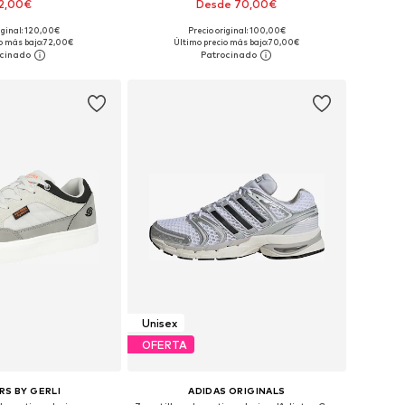
2,00€
Desde 70,00€
+
4
iginal: 120,00€
Precio original: 100,00€
en muchas tallas
Disponible en muchas tallas
o más bajo:
72,00€
Último precio más bajo:
70,00€
 a la cesta
Añadir a la cesta
Unisex
OFERTA
S BY GERLI
ADIDAS ORIGINALS