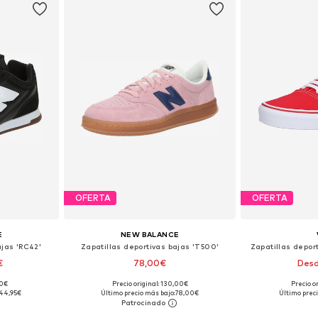
OFERTA
OFERTA
E
NEW BALANCE
ajas 'RC42'
Zapatillas deportivas bajas 'T500'
Zapatillas deport
€
78,00€
Desd
+
7
90€
Precio original: 130,00€
Precio o
 tallas
Disponible en muchas tallas
Disponible 
44,95€
Último precio más bajo:
78,00€
Último preci
esta
Añadir a la cesta
Añadir