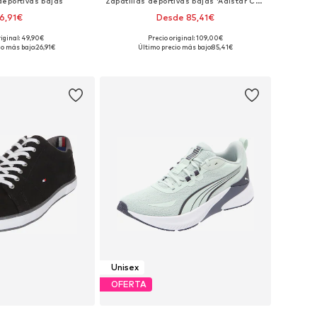
deportivas bajas
Zapatillas deportivas bajas 'Adistar Control 5'
6,91€
Desde 85,41€
+
6
riginal: 49,90€
Precio original: 109,00€
en muchas tallas
Disponible en muchas tallas
io más bajo:
26,91€
Último precio más bajo:
85,41€
 a la cesta
Añadir a la cesta
Unisex
OFERTA