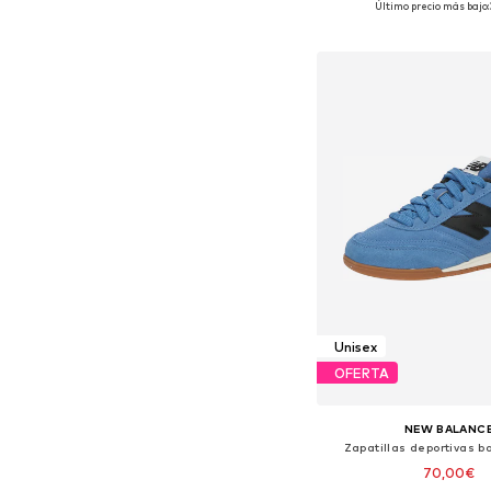
Último precio más bajo:
Añadir a la c
Unisex
OFERTA
NEW BALANC
Zapatillas deportivas b
70,00€