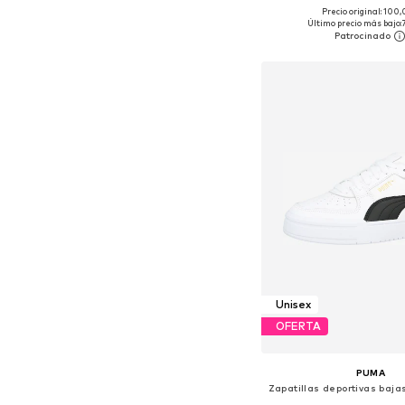
Precio original: 100
Disponible en muchas
Último precio más bajo:
Añadir a la c
Unisex
OFERTA
PUMA