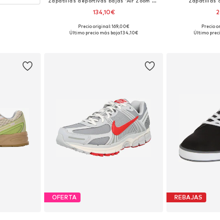
Zapatillas deportivas bajas 'Air Zoom Spiridon Cage 2'
Zapatillas 
134,10€
2
Precio original: 169,00€
Precio o
Disponible en muchas tallas
Disponible 
Último precio más bajo:
134,10€
Último prec
Añadir a la cesta
Añadir
OFERTA
REBAJAS