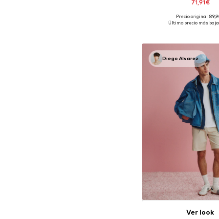
71,91€
Precio original: 89,
Disponible en muchas
Último precio más bajo:
Añadir a la c
Diego Alvarez
Ver look