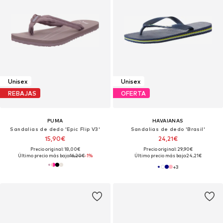
Unisex
Unisex
REBAJAS
OFERTA
PUMA
HAVAIANAS
Sandalias de dedo 'Epic Flip V3'
Sandalias de dedo 'Brasil'
15,90€
24,21€
Precio original: 18,00€
Precio original: 29,90€
Último precio más bajo:
16,20€
-1%
Último precio más bajo:
24,21€
+
3