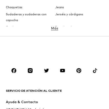
Chaquetas
Jeans
Sudaderas y sudaderas con
Jerséis y cárdigans
capucha
Camisetas
Ropa interior
Más
Pantalones
Camisas
Abrigos
Trajes y chaquetas
Ropa de baño
Tallas grandes
Zapatos
Deporte
Complementos
Premium
ROPA
Nuevo
Tendencia
Camisetas
Jeans
SERVICIO DE ATENCIÓN AL CLIENTE
Chaquetas
Sudaderas y sudaderas con
Ayuda & Contacto
capucha