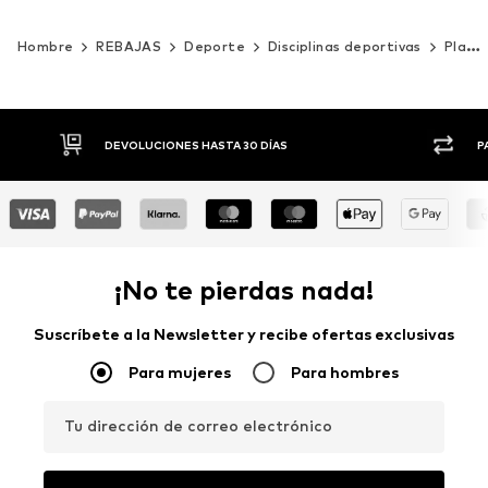
Hombre
REBAJAS
Deporte
Disciplinas deportivas
Playa y surf
DEVOLUCIONES HASTA 30 DÍAS
P
¡No te pierdas nada!
Suscríbete a la Newsletter y recibe ofertas exclusivas
Para mujeres
Para hombres
Tu dirección de correo electrónico