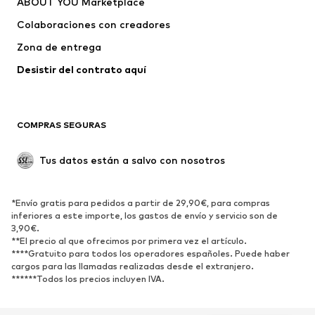
ABOUT YOU Marketplace
Pantalones
Camisas
Ropa interior
Jerséis y cárdigans
Colaboraciones con creadores
Trajes y chaquetas
Abrigos
Zona de entrega
Ropa de baño
Tallas grandes
Desistir del contrato aquí 
Ocasiones
Exclusivo
Reciclado
COMPRAS SEGURAS
ZAPATOS
Tus datos están a salvo con nosotros
Nuevo
Tendencia
Botas y botines
Zapatillas de deporte
*Envío gratis para pedidos a partir de 29,90€, para compras
Zapatos bajos
Zapatos deportivos
inferiores a este importe, los gastos de envío y servicio son de
Zapatos abiertos
Exclusivo
3,90€.
**El precio al que ofrecimos por primera vez el artículo.
****Gratuito para todos los operadores españoles. Puede haber
DEPORTE
cargos para las llamadas realizadas desde el extranjero.
******Todos los precios incluyen IVA.
Ropa deportiva
Disciplinas deportivas
Zapatos deportivos
Mochilas deportivas y bolsos