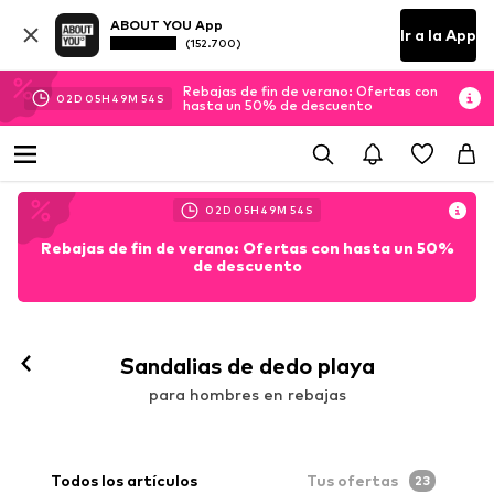
ABOUT YOU App
Ir a la App
(152.700)
Rebajas de fin de verano: Ofertas con
02
D
05
H
49
M
53
S
hasta un 50% de descuento
02
D
05
H
49
M
53
S
Rebajas de fin de verano: Ofertas con hasta un 50%
de descuento
Sandalias de dedo playa
para hombres en rebajas
Todos los artículos
Tus ofertas
23