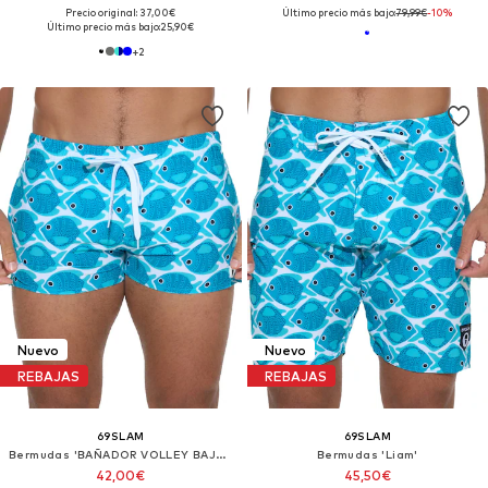
Precio original: 37,00€
Último precio más bajo:
79,99€
-10%
Último precio más bajo:
25,90€
+
2
Nuevo
Nuevo
REBAJAS
REBAJAS
69SLAM
69SLAM
Bermudas 'BAÑADOR VOLLEY BAJO FISHES'
Bermudas 'Liam'
42,00€
45,50€