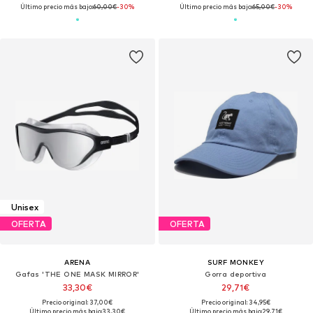
Último precio más bajo:
60,00€
-30%
Último precio más bajo:
65,00€
-30%
Unisex
OFERTA
OFERTA
ARENA
SURF MONKEY
Gafas 'THE ONE MASK MIRROR'
Gorra deportiva
33,30€
29,71€
Precio original: 37,00€
Precio original: 34,95€
Último precio más bajo:
33,30€
Último precio más bajo:
29,71€