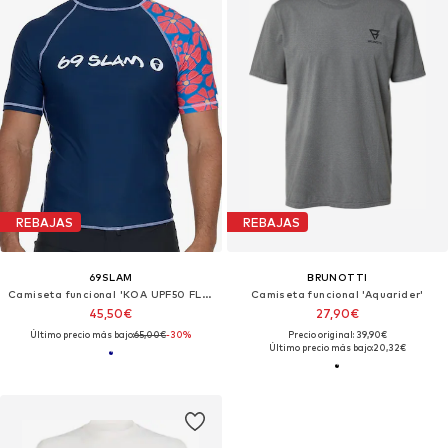
REBAJAS
REBAJAS
69SLAM
BRUNOTTI
Camiseta funcional 'KOA UPF50 FLORA MYRIAD'
Camiseta funcional 'Aquarider'
45,50€
27,90€
Último precio más bajo:
65,00€
-30%
Precio original: 39,90€
Último precio más bajo:
20,32€