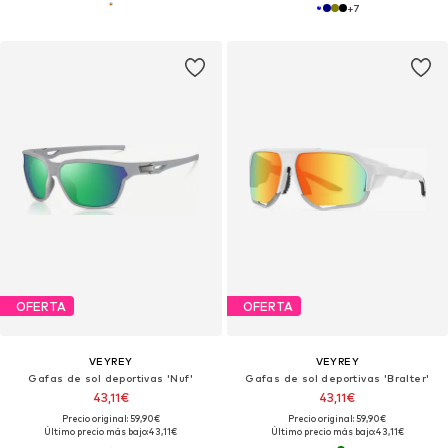
+
7
OFERTA
OFERTA
VEYREY
VEYREY
Gafas de sol deportivas 'Nuf'
Gafas de sol deportivas 'Bralter'
43,11€
43,11€
Precio original: 59,90€
Precio original: 59,90€
Último precio más bajo:
43,11€
Último precio más bajo:
43,11€