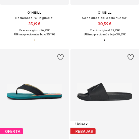
O'NEILL
O'NEILL
Bermudas 'O'Riginals'
Sandalias de dedo 'Chad'
35,19€
30,59€
Precio original: 54,99€
Precio original: 39,99€
Último precio más bajo:
35,19€
Último precio más bajo:
30,59€
Unisex
OFERTA
REBAJAS