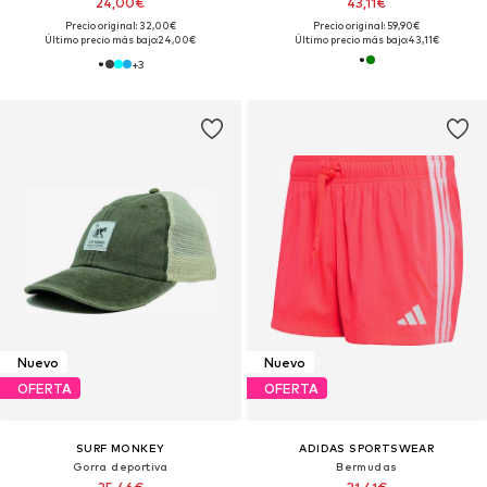
24,00€
43,11€
Precio original: 32,00€
Precio original: 59,90€
Último precio más bajo:
24,00€
Último precio más bajo:
43,11€
+
3
Nuevo
Nuevo
OFERTA
OFERTA
SURF MONKEY
ADIDAS SPORTSWEAR
Gorra deportiva
Bermudas