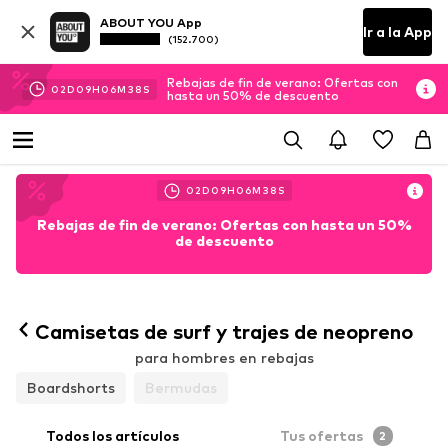
ABOUT YOU App
Ir a la App
(152.700)
Rebajas de fin de verano: Ofertas con
02
D
09
H
06
M
37
S
hasta un 50% de descuento
02
D
09
H
06
M
37
S
Rebajas de fin de verano: Ofertas con hasta un 50%
de descuento
Camisetas de surf y trajes de neopreno
para hombres en rebajas
Boardshorts
Bermudas
Todos los artículos
Tus ofertas
2