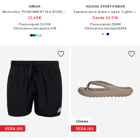
ARENA
ADIDAS SPORTSWEAR
Bermudas 'FUNDAMENTALS BOXER R'
Zapatos para playa y agua 'Lightshift'
22,40€
Desde 26,91€
Precio original: 32,00€
Precio original: 29,90€
Último precio más bajo:
22,40€
Último precio más bajo:
26,90€
+
3
Unisex
REBAJAS
REBAJAS