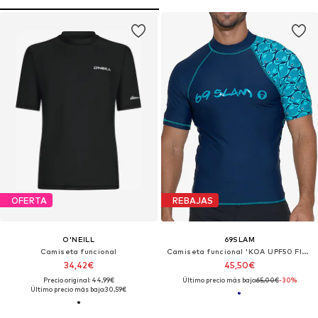
OFERTA
REBAJAS
O'NEILL
69SLAM
Camiseta funcional
Camiseta funcional 'KOA UPF50 FISHES'
34,42€
45,50€
Precio original: 44,99€
Último precio más bajo:
65,00€
-30%
Último precio más bajo:
30,59€