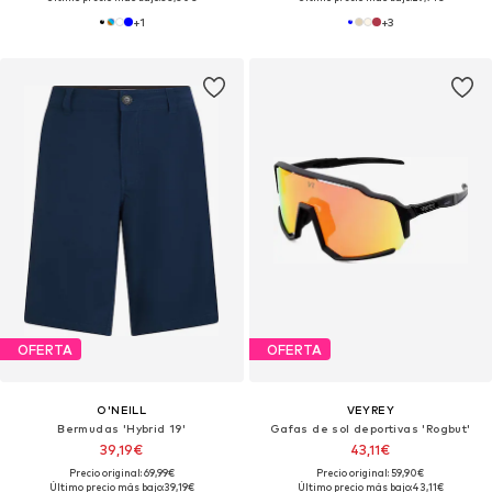
+
1
+
3
OFERTA
OFERTA
O'NEILL
VEYREY
Bermudas 'Hybrid 19'
Gafas de sol deportivas 'Rogbut'
39,19€
43,11€
Precio original: 69,99€
Precio original: 59,90€
Último precio más bajo:
39,19€
Último precio más bajo:
43,11€