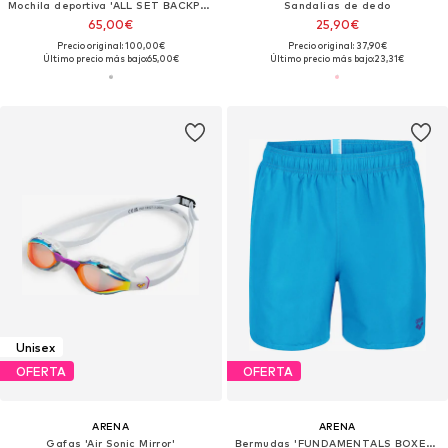
Mochila deportiva 'ALL SET BACKPACK 45L'
Sandalias de dedo
65,00€
25,90€
Precio original: 100,00€
Precio original: 37,90€
Último precio más bajo:
65,00€
Último precio más bajo:
23,31€
Unisex
OFERTA
OFERTA
ARENA
ARENA
Gafas 'Air Sonic Mirror'
Bermudas 'FUNDAMENTALS BOXER R'