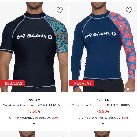
REBAJAS
REBAJAS
69SLAM
69SLAM
Camiseta funcional 'KOA UPF50 MEXICOLAMENT'
Camiseta funcional 'DIEGO UPF50 FLORA MYRIAD'
45,50€
45,50€
Último precio más bajo:
65,00€
-30%
Último precio más bajo:
65,00€
-30%