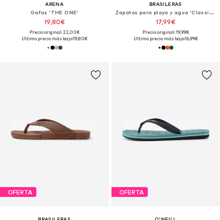
ARENA
BRASILERAS
Gafas 'THE ONE'
Zapatos para playa y agua 'Classic Pro M'
19,80€
17,99€
Precio original: 22,00€
Precio original: 19,99€
Último precio más bajo:
19,80€
Último precio más bajo:
16,99€
OFERTA
OFERTA
BRASILERAS
O'NEILL