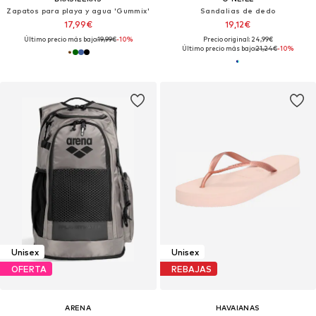
Zapatos para playa y agua 'Gummix'
Sandalias de dedo
17,99€
19,12€
Último precio más bajo:
19,99€
-10%
Precio original: 24,99€
Último precio más bajo:
21,24€
-10%
Unisex
Unisex
OFERTA
REBAJAS
ARENA
HAVAIANAS