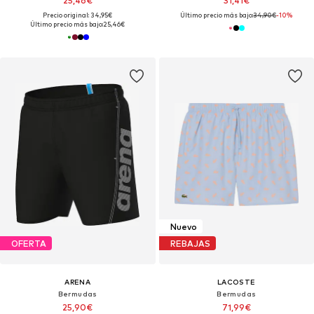
25,46€
31,41€
Precio original: 34,95€
Último precio más bajo:
34,90€
-10%
Último precio más bajo:
25,46€
Nuevo
OFERTA
REBAJAS
ARENA
LACOSTE
Bermudas
Bermudas
25,90€
71,99€