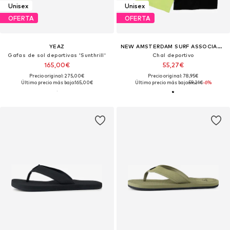
Unisex
Unisex
OFERTA
OFERTA
YEAZ
NEW AMSTERDAM SURF ASSOCIATION
Gafas de sol deportivas 'Sunthrill'
Chal deportivo
165,00€
55,27€
Precio original: 275,00€
Precio original: 78,95€
Último precio más bajo:
165,00€
Último precio más bajo:
59,21€
-6%