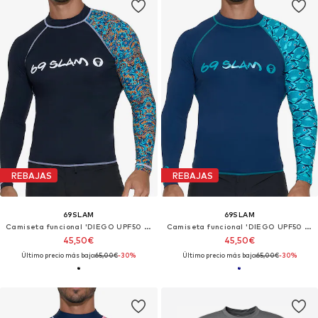
REBAJAS
REBAJAS
69SLAM
69SLAM
Camiseta funcional 'DIEGO UPF50 MEXICOLAMENT'
Camiseta funcional 'DIEGO UPF50 FISHES'
45,50€
45,50€
Último precio más bajo:
65,00€
-30%
Último precio más bajo:
65,00€
-30%