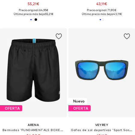
55,21€
43,11€
Precio original: 64,95€
Precio original: 71,90€
Último precio más bajo:
55,21€
Último precio más bajo:
43,11€
Nuevo
OFERTA
OFERTA
ARENA
VEYREY
Bermudas 'FUNDAMENTALS BOXER R'
Gafas de sol deportivas 'Sport Sonnenbrille'