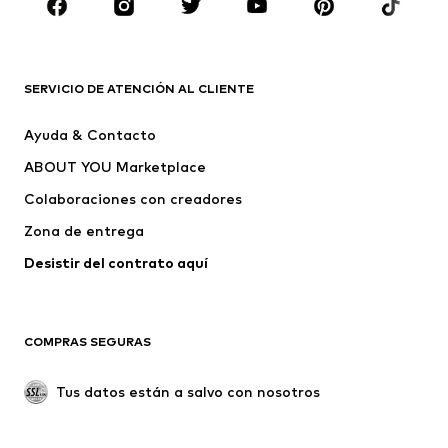
ROPA
Nuevo
Tendencia
Camisetas
Jeans
SERVICIO DE ATENCIÓN AL CLIENTE
Chaquetas
Sudaderas y sudaderas con
Ayuda & Contacto
capucha
ABOUT YOU Marketplace
Pantalones
Camisas
Ropa interior
Jerséis y cárdigans
Colaboraciones con creadores
Trajes y chaquetas
Abrigos
Zona de entrega
Ropa de baño
Tallas grandes
Desistir del contrato aquí 
Ocasiones
Exclusivo
Reciclado
COMPRAS SEGURAS
ZAPATOS
Tus datos están a salvo con nosotros
Nuevo
Tendencia
Botas y botines
Zapatillas de deporte