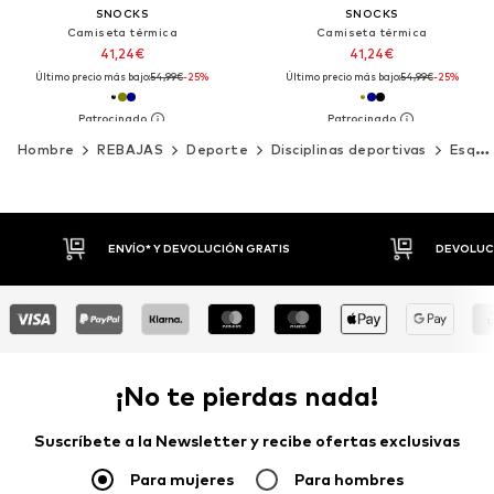
SNOCKS
SNOCKS
Camiseta térmica
Camiseta térmica
41,24€
41,24€
Último precio más bajo:
54,99€
-25%
Último precio más bajo:
54,99€
-25%
Hombre
REBAJAS
Deporte
Disciplinas deportivas
Esquí y snowboard
ENVÍO* Y DEVOLUCIÓN GRATIS
DEVOLUCI
¡No te pierdas nada!
Suscríbete a la Newsletter y recibe ofertas exclusivas
Para mujeres
Para hombres