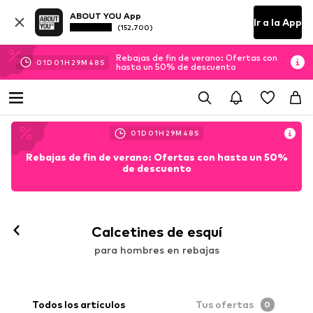
ABOUT YOU App
Ir a la App
(152.700)
Rebajas de fin de verano: Ofertas con
01
D
01
H
29
M
47
S
hasta un 50% de descuento
01
D
01
H
29
M
47
S
Rebajas de fin de verano: Ofertas con hasta un 50%
de descuento
Calcetines de esquí
para hombres en rebajas
Todos los artículos
Tus ofertas
0