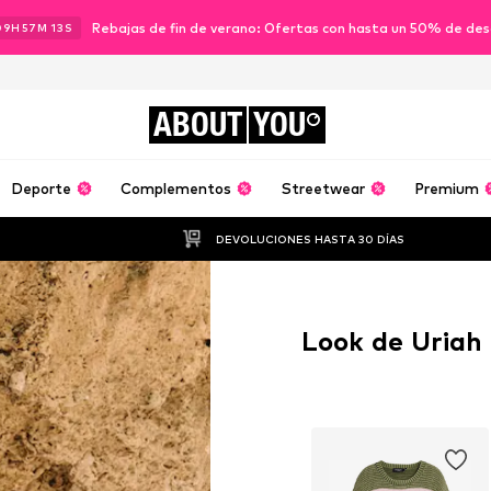
Rebajas de fin de verano: Ofertas con hasta un 50% de de
09
H
57
M
12
S
ABOUT
YOU
Deporte
Complementos
Streetwear
Premium
DEVOLUCIONES HASTA 30 DÍAS
Look de Uriah