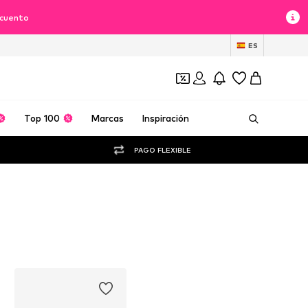
scuento
ES
Top 100
Marcas
Inspiración
PAGO FLEXIBLE