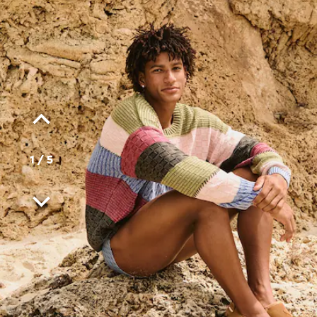
1
/
5