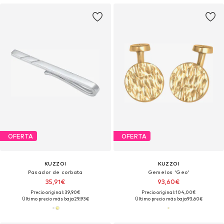
OFERTA
OFERTA
KUZZOI
KUZZOI
Pasador de corbata
Gemelos 'Geo'
35,91€
93,60€
Precio original: 39,90€
Precio original: 104,00€
Último precio más bajo:
29,93€
Último precio más bajo:
93,60€