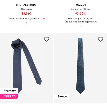
MICHAEL KORS
KUZZOI
Corbata
Gemelos 'Geo'
53,91€
93,60€
Último precio más bajo:
59,90€
-10%
Precio original: 104,00€
Último precio más bajo:
93,60€
Premium
OFERTA
Nuevo