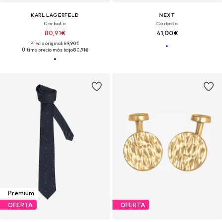
KARL LAGERFELD
NEXT
Corbata
Corbata
80,91€
41,00€
Precio original: 89,90€
Último precio más bajo:
80,91€
Premium
OFERTA
OFERTA