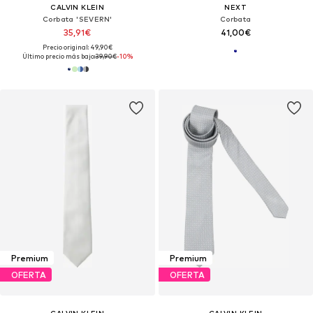
CALVIN KLEIN
NEXT
Corbata 'SEVERN'
Corbata
35,91€
41,00€
Precio original: 49,90€
Último precio más bajo:
39,90€
-10%
Premium
Premium
OFERTA
OFERTA