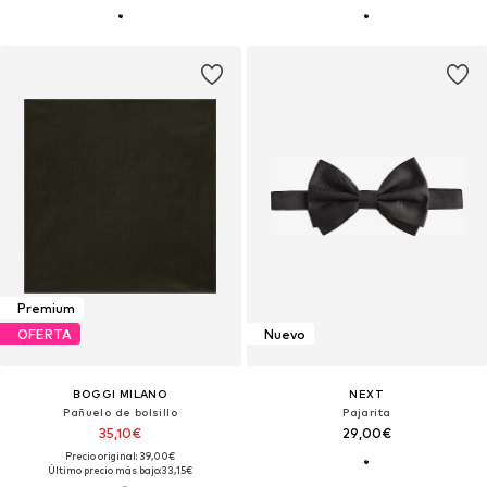
Premium
OFERTA
Nuevo
BOGGI MILANO
NEXT
Pañuelo de bolsillo
Pajarita
35,10€
29,00€
Precio original: 39,00€
Último precio más bajo:
33,15€