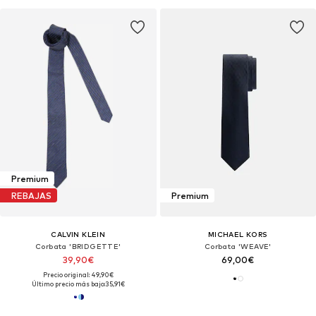
Premium
REBAJAS
Premium
CALVIN KLEIN
MICHAEL KORS
Corbata 'BRIDGETTE'
Corbata 'WEAVE'
39,90€
69,00€
Precio original: 49,90€
Último precio más bajo:
35,91€