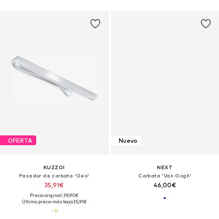
OFERTA
Nuevo
KUZZOI
NEXT
Pasador de corbata 'Geo'
Corbata 'Van Gogh'
35,91€
46,00€
Precio original: 39,90€
Último precio más bajo:
35,91€