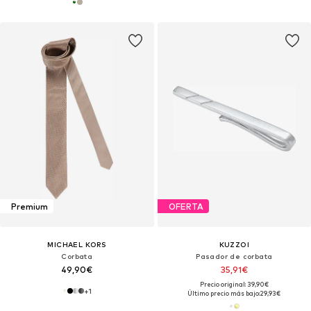
Premium
OFERTA
MICHAEL KORS
KUZZOI
Corbata
Pasador de corbata
49,90€
35,91€
Precio original: 39,90€
+
1
Último precio más bajo:
29,93€