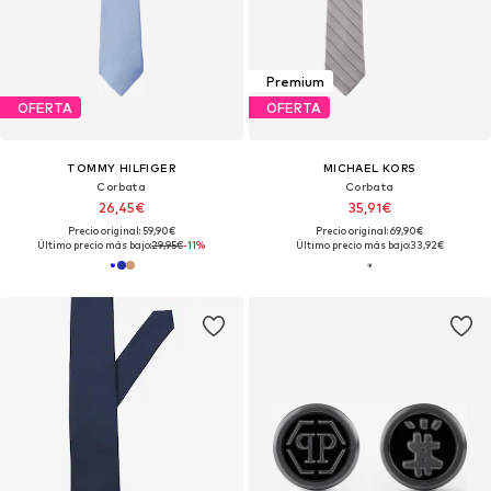
Premium
OFERTA
OFERTA
TOMMY HILFIGER
MICHAEL KORS
Corbata
Corbata
26,45€
35,91€
Precio original: 59,90€
Precio original: 69,90€
Último precio más bajo:
29,95€
-11%
Último precio más bajo:
33,92€