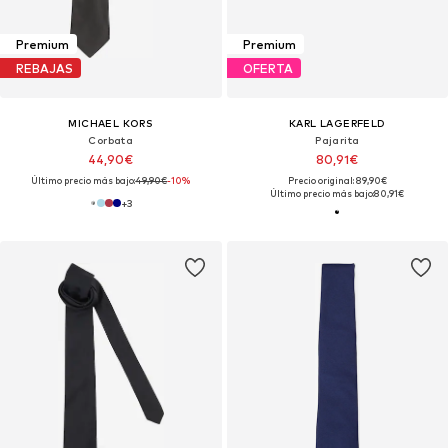
Premium
Premium
REBAJAS
OFERTA
MICHAEL KORS
KARL LAGERFELD
Corbata
Pajarita
44,90€
80,91€
Último precio más bajo:
49,90€
-10%
Precio original: 89,90€
Último precio más bajo:
80,91€
+
3