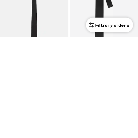
Filtrar y ordenar
Premium
ENRAGE
KARL LAGERFELD
Corbata 'SQUARE'
Corbata
32,00€
66,74€