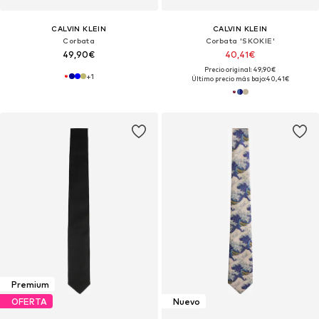
CALVIN KLEIN
CALVIN KLEIN
Corbata
Corbata 'SKOKIE'
49,90€
40,41€
Precio original: 49,90€
+
1
Último precio más bajo:
40,41€
Premium
OFERTA
Nuevo