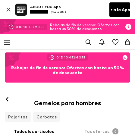
ABOUT YOU App
Ir a la App
(152.700)
Rebajas de fin de verano: Ofertas con
01
D
10
H
52
M
34
S
hasta un 50% de descuento
01
D
10
H
52
M
34
S
Rebajas de fin de verano: Ofertas con hasta un 50%
de descuento
Gemelos para hombres
Pajaritas
Corbatas
Todos los artículos
Tus ofertas
6