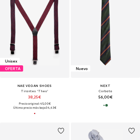
Unisex
OFERTA
Nuevo
NAE VEGAN SHOES
NEXT
Tirantes 'Theo'
Corbata
38,25€
56,00€
Precio original: 45,00€
Último precio más bajo:
34,43€