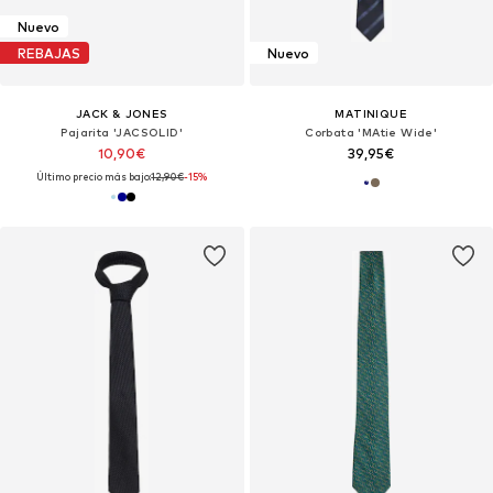
Nuevo
REBAJAS
Nuevo
JACK & JONES
MATINIQUE
Pajarita 'JACSOLID'
Corbata 'MAtie Wide'
10,90€
39,95€
Último precio más bajo:
12,90€
-15%