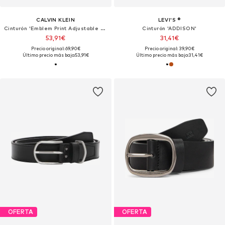
CALVIN KLEIN
LEVI'S ®
Cinturón 'Emblem Print Adjustable Reversible'
Cinturón 'ADDISON'
53,91€
31,41€
Precio original: 69,90€
Precio original: 39,90€
Último precio más bajo:
53,91€
Último precio más bajo:
31,41€
OFERTA
OFERTA