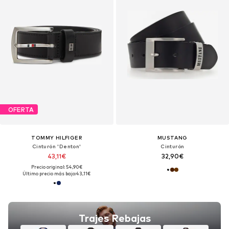
OFERTA
TOMMY HILFIGER
MUSTANG
Cinturón 'Denton'
Cinturón
43,11€
32,90€
Precio original: 54,90€
Último precio más bajo:
43,11€
Trajes Rebajas