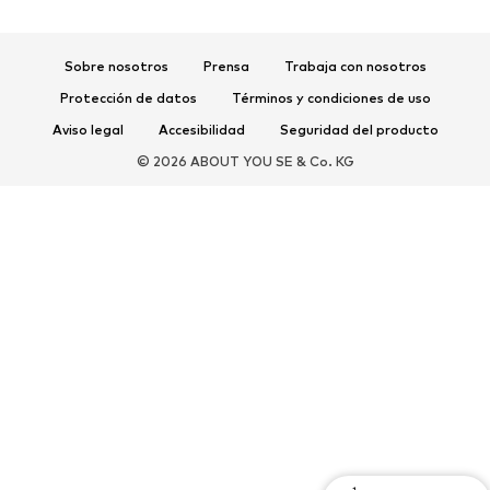
Zapatos deportivos
Mochilas deportivas y bolsos
Complementos deportivos
Sobre nosotros
Prensa
Trabaja con nosotros
Protección de datos
Términos y condiciones de uso
COMPLEMENTOS
Aviso legal
Accesibilidad
Seguridad del producto
Nuevo
Gorras y gorros
© 2026 ABOUT YOU SE & Co. KG
Cinturones
Bolsos y mochilas
Relojes
Joyería
Gafas de sol
Carteras y estuches
Corbatas y accesorios
Bufandas y pañuelos
Guantes
Accesorios para el hogar
Exclusivo
Reciclado
PREMIUM
Nuevo
Camisetas
Jeans
Chaquetas y abrigos