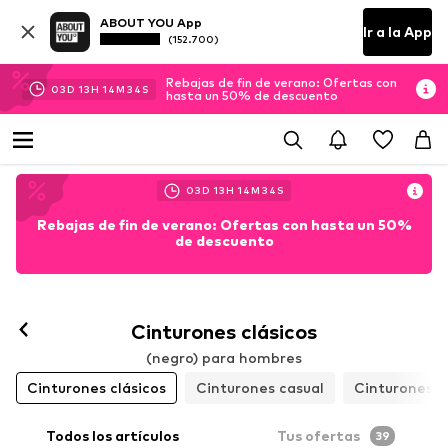
ABOUT YOU App
Ir a la App
(152.700)
Rebajas de fin de verano: Ofertas con
03
D
13
H
14
M
33
S
hasta un 50% de descuento
03
D
13
H
14
M
32
S
Rebajas de fin de verano: Ofertas con hasta un 50%
de descuento
Cinturones clásicos
(negro) para hombres
Cinturones clásicos
Cinturones casual
Cinturones d
Todos los artículos
Tus ofertas
39