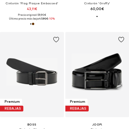
Cinturón 'Flag Plaque Embossed'
Cinturón 'Gruffy'
43,11€
60,00€
Precio original: 59,90€
Último precio más bajo:
47,90€
-10%
Premium
Premium
REBAJAS
REBAJAS
BOSS
JOOP!