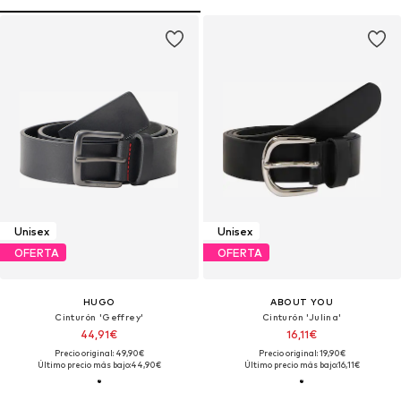
Unisex
Unisex
OFERTA
OFERTA
HUGO
ABOUT YOU
Cinturón 'Geffrey'
Cinturón 'Julina'
44,91€
16,11€
Precio original: 49,90€
Precio original: 19,90€
Último precio más bajo:
44,90€
Último precio más bajo:
16,11€