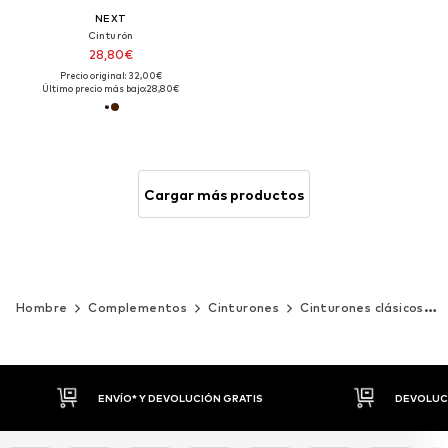
NEXT
Cinturón
28,80€
Precio original: 32,00€
Último precio más bajo:
28,80€
Cargar más productos
Hombre
Complementos
Cinturones
Cinturones clásicos
DEVOLUCIONES HASTA 30 DÍAS
P