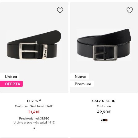
Unisex
Nuevo
OFERTA
Premium
LEVI'S ®
CALVIN KLEIN
Cinturón 'Ashland Belt'
Cinturón
31,41€
49,90€
Precio original: 39,95€
Último precio más bajo:
31,41€