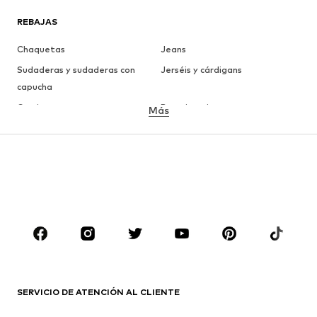
REBAJAS
Chaquetas
Jeans
Sudaderas y sudaderas con
Jerséis y cárdigans
capucha
Camisetas
Ropa interior
Más
Pantalones
Camisas
Abrigos
Trajes y chaquetas
Ropa de baño
Tallas grandes
Zapatos
Deporte
Complementos
Premium
ROPA
Nuevo
Tendencia
Camisetas
Jeans
SERVICIO DE ATENCIÓN AL CLIENTE
Chaquetas
Sudaderas y sudaderas con