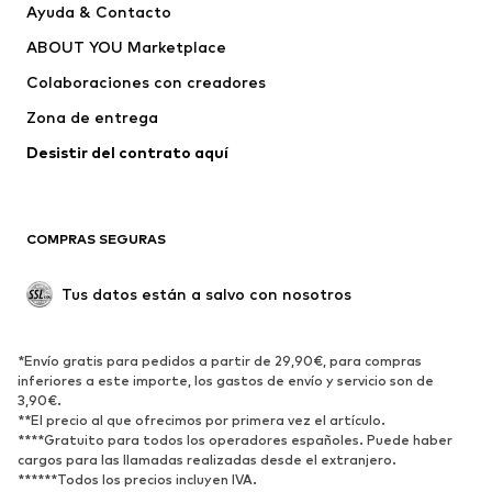
Ayuda & Contacto
capucha
ABOUT YOU Marketplace
Pantalones
Camisas
Ropa interior
Jerséis y cárdigans
Colaboraciones con creadores
Trajes y chaquetas
Abrigos
Zona de entrega
Ropa de baño
Tallas grandes
Desistir del contrato aquí 
Ocasiones
Exclusivo
Reciclado
COMPRAS SEGURAS
ZAPATOS
Tus datos están a salvo con nosotros
Nuevo
Tendencia
Botas y botines
Zapatillas de deporte
*Envío gratis para pedidos a partir de 29,90€, para compras
Zapatos bajos
Zapatos deportivos
inferiores a este importe, los gastos de envío y servicio son de
Zapatos abiertos
Exclusivo
3,90€.
**El precio al que ofrecimos por primera vez el artículo.
****Gratuito para todos los operadores españoles. Puede haber
DEPORTE
cargos para las llamadas realizadas desde el extranjero.
******Todos los precios incluyen IVA.
Ropa deportiva
Disciplinas deportivas