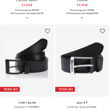
Cinturón 'Narun'
Cinturón
54,90€
69,90€
Precio original: 69,90€
Precio original: 79,90€
Último precio más bajo:
46,67€
Último precio más bajo:
62,91€
REBAJAS
REBAJAS
TOM TAILOR
LEVI'S ®
Cinturón 'THOMAS'
Cinturón 'Duncan Belt'