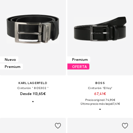
Nuevo
Premium
Premium
OFERTA
KARL LAGERFELD
BOSS
Cinturón ' 805302 '
Cinturón 'Elloy'
Desde 113,65€
67,41€
Precio original: 74,90€
Último precio más bajo:
67,41€