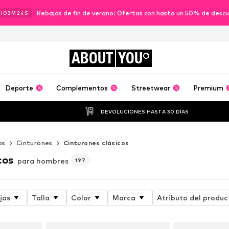
Rebajas de fin de verano: Ofertas con hasta un 50% de desc
H
03
M
23
S
ABOUT
YOU
Deporte
Complementos
Streetwear
Premium
DEVOLUCIONES HASTA 30 DÍAS
os
Cinturones
Cinturones clásicos
cos
para hombres
197
jas
Talla
Color
Marca
Atributo del produc