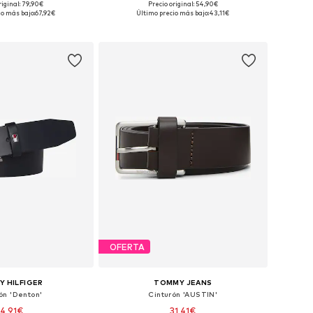
riginal: 79,90€
Precio original: 54,90€
85, 90, 95, 100, 105, 110
Disponible en muchas tallas
io más bajo:
67,92€
Último precio más bajo:
43,11€
 a la cesta
Añadir a la cesta
OFERTA
 HILFIGER
TOMMY JEANS
ón 'Denton'
Cinturón 'AUSTIN'
4,91€
31,41€