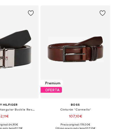
 a la cesta
Añadir a la cesta
Premium
OFERTA
 HILFIGER
BOSS
Cinturón 'Flag Rectangular Buckle Reversible'
Cinturón 'Carmello'
52,11€
107,10€
riginal: 64,90€
Precio original: 119,00€
en muchas tallas
Disponible en muchas tallas
io más bajo:
52,11€
Último precio más bajo:
107,10€