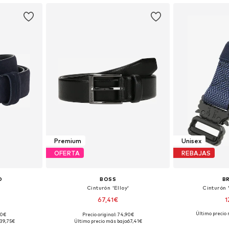
Premium
Unisex
OFERTA
REBAJAS
O
BOSS
B
Cinturón 'Elloy'
Cinturón 
67,41€
1
Último precio 
00€
Precio original: 74,90€
5, 100, 105
Tallas disponibles: 85, 90, 95, 100, 105, 110
Tallas dis
39,75€
Último precio más bajo:
67,41€