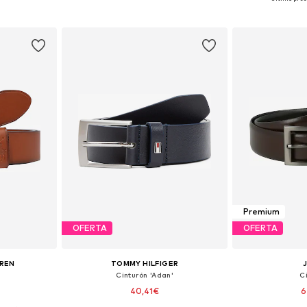
esta
Añadir a la cesta
Añadir
Premium
OFERTA
OFERTA
UREN
TOMMY HILFIGER
Cinturón 'Adan'
C
40,41€
6