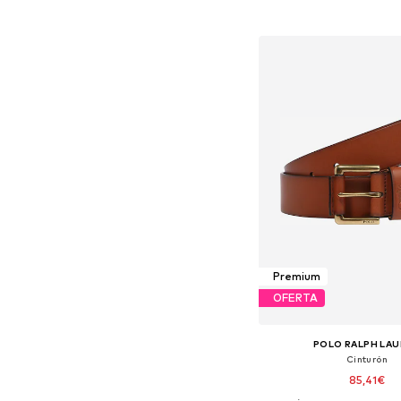
Añadir a la c
Premium
OFERTA
POLO RALPH LA
Cinturón
85,41€