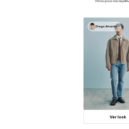
Último precio más bajo:
94
Tallas disponibles: 80, 85, 9
Añadir a la c
Diego Alvarez
Ver look