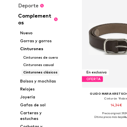
Deporte
Complement
os
Nuevo
Gorras y gorros
Cinturones
Cinturones de cuero
Cinturones casual
Cinturones clásicos
En exclusiva
OFERTA
Bolsos y mochilas
Relojes
GUIDO MARIA KRETSC
Joyería
Cinturón 'Robin
Gafas de sol
14,34€
Carteras y
Precio original: 39,
Tallas disponibles: 90
Último precio más bajo:
16
estuches
Añadir a la c
Corbatas y