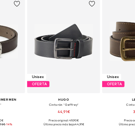
Unisex
Unisex
OFERTA
OFERTA
HMER MEN
HUGO
L
'
Cinturón 'Geffrey'
Cintu
44,91€
90€
Precio original: 49,90€
Precio o
, 95, 100
Disponible en muchas tallas
Disponible 
,73€
-14%
Último precio más bajo:
44,91€
Último prec
esta
Añadir a la cesta
Añadir