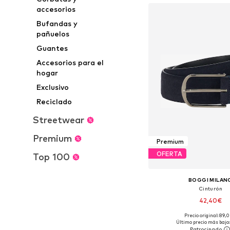
accesorios
Bufandas y
pañuelos
Guantes
Accesorios para el
hogar
Exclusivo
Reciclado
Streetwear
Premium
Premium
OFERTA
Top 100
BOGGI MILAN
Cinturón
42,40€
Precio original: 89,
Tallas disponibles: 85, 9
Último precio más bajo: