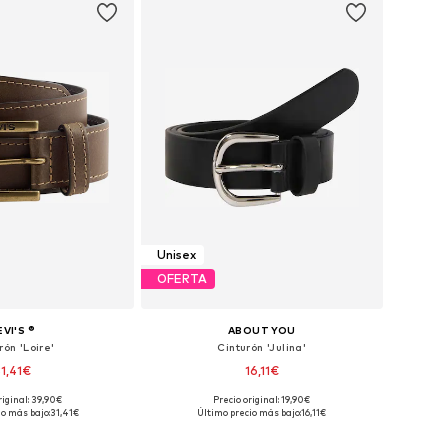
Unisex
OFERTA
EVI'S ®
ABOUT YOU
rón 'Loire'
Cinturón 'Julina'
31,41€
16,11€
riginal: 39,90€
Precio original: 19,90€
en muchas tallas
Tallas disponibles: 80, 85, 90, 95
io más bajo:
31,41€
Último precio más bajo:
16,11€
 a la cesta
Añadir a la cesta