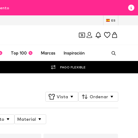
uento
ES
Top 100
Marcas
Inspiración
PAGO FLEXIBLE
Vista
Ordenar
to
Material