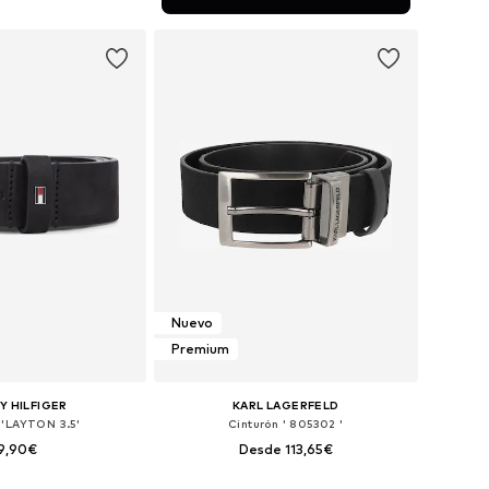
 a la cesta
Nuevo
Premium
 HILFIGER
KARL LAGERFELD
 'LAYTON 3.5'
Cinturón ' 805302 '
9,90€
Desde 113,65€
en muchas tallas
Tallas disponibles: 85, 90, 95, 100, 105, 110