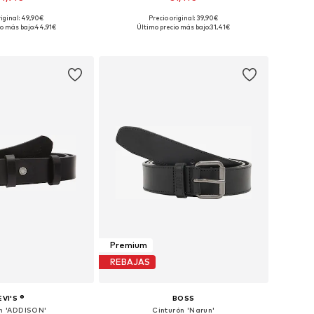
riginal: 49,90€
Precio original: 39,90€
en muchas tallas
Disponible en muchas tallas
o más bajo:
44,91€
Último precio más bajo:
31,41€
 a la cesta
Añadir a la cesta
Premium
REBAJAS
EVI'S ®
BOSS
ón 'ADDISON'
Cinturón 'Narun'