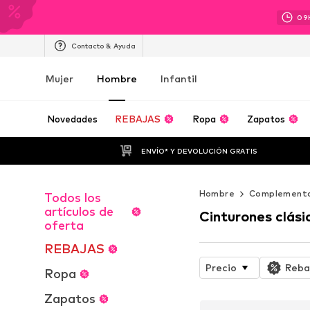
09
Contacto & Ayuda
Mujer
Hombre
Infantil
Novedades
REBAJAS
Ropa
Zapatos
ENVÍO* Y DEVOLUCIÓN GRATIS
Hombre
Complement
Todos los
artículos de
Cinturones clási
oferta
REBAJAS
Precio
Reba
Ropa
Zapatos