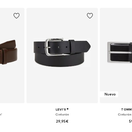
esta
Añadir a la cesta
Añadir
Nuevo
LEVI'S ®
TOMMY
n'
Cinturón
Cinturón
29,95€
5
5, 100, 105
Tallas disponibles: 75, 80, 85, 90, 100, 110
Disponible 