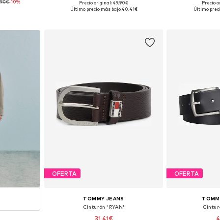
,90€
-10%
Precio original: 49,90€
Precio o
0, 95, 100, 105
Disponible en muchas tallas
Tallas disponibles: 
Último precio más bajo:
40,41€
Último prec
esta
Añadir a la cesta
Añadir
OFERTA
OFERTA
TOMMY JEANS
TOMMY
Cinturón 'RYAN'
Cintur
31,41€
4