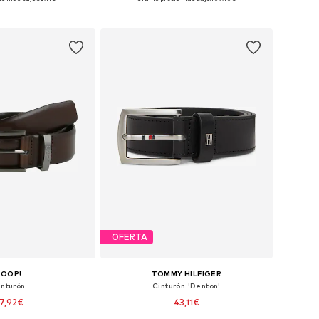
 a la cesta
Añadir a la cesta
OFERTA
JOOP!
TOMMY HILFIGER
inturón
Cinturón 'Denton'
7,92€
43,11€