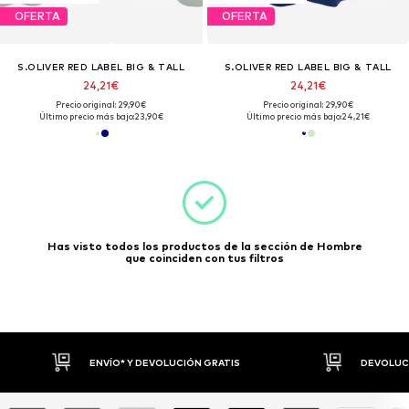
OFERTA
OFERTA
S.OLIVER RED LABEL BIG & TALL
S.OLIVER RED LABEL BIG & TALL
24,21€
24,21€
Precio original: 29,90€
Precio original: 29,90€
Último precio más bajo:
23,90€
Último precio más bajo:
24,21€
Has visto todos los productos de la sección de Hombre
que coinciden con tus filtros
ENVÍO* Y DEVOLUCIÓN GRATIS
DEVOLUCI