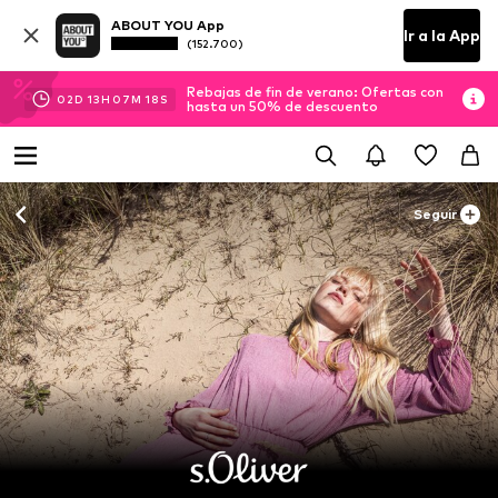
ABOUT YOU App
Ir a la App
(152.700)
Rebajas de fin de verano: Ofertas con
02
D
13
H
07
M
18
S
hasta un 50% de descuento
Seguir