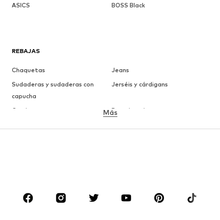
ASICS
BOSS Black
REBAJAS
Chaquetas
Jeans
Sudaderas y sudaderas con
Jerséis y cárdigans
capucha
Camisetas
Ropa interior
Más
Pantalones
Camisas
Abrigos
Trajes y chaquetas
Ropa de baño
Tallas grandes
Zapatos
Deporte
Complementos
Premium
ROPA