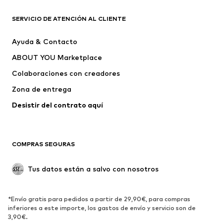
Nuevo
Tendencia
Camisetas
Jeans
SERVICIO DE ATENCIÓN AL CLIENTE
Chaquetas
Sudaderas y sudaderas con
Ayuda & Contacto
capucha
ABOUT YOU Marketplace
Pantalones
Camisas
Ropa interior
Jerséis y cárdigans
Colaboraciones con creadores
Trajes y chaquetas
Abrigos
Zona de entrega
Ropa de baño
Tallas grandes
Desistir del contrato aquí 
Ocasiones
Exclusivo
Reciclado
COMPRAS SEGURAS
ZAPATOS
Tus datos están a salvo con nosotros
Nuevo
Tendencia
Botas y botines
Zapatillas de deporte
*Envío gratis para pedidos a partir de 29,90€, para compras
Zapatos bajos
Zapatos deportivos
inferiores a este importe, los gastos de envío y servicio son de
Zapatos abiertos
Exclusivo
3,90€.