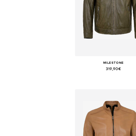
MILESTONE
319,90€
Tallas disponibles: M, L, XXX
Añadir a la cesta