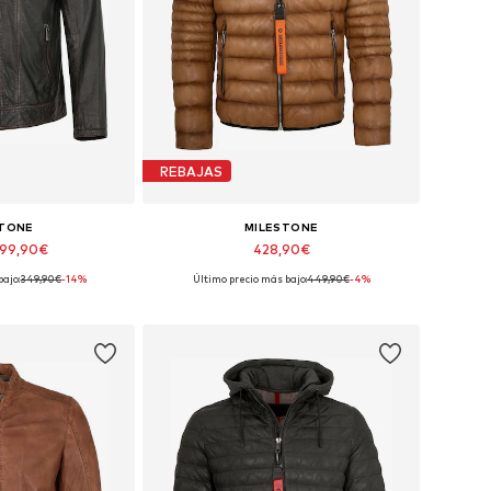
REBAJAS
STONE
MILESTONE
299,90€
428,90€
bajo:
349,90€
-14%
Último precio más bajo:
449,90€
-4%
s: M, L, XL, XXXL
Tallas disponibles: L, XL, XXXL
 la cesta
Añadir a la cesta