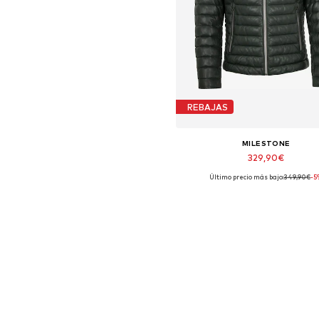
REBAJAS
MILESTONE
329,90€
Último precio más bajo:
349,90€
-5
Tallas disponibles: XL, XXL, X
Añadir a la cesta