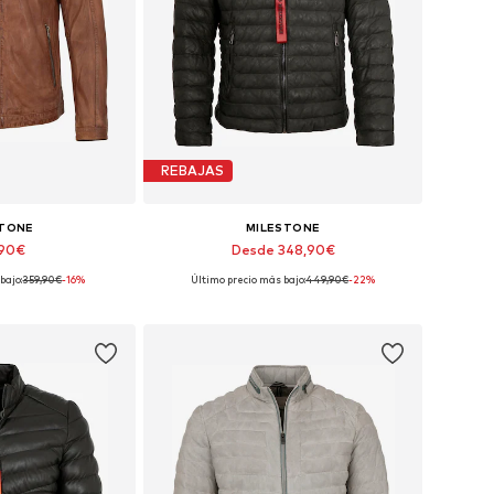
REBAJAS
STONE
MILESTONE
,90€
Desde 348,90€
bajo:
359,90€
-16%
Último precio más bajo:
449,90€
-22%
 S, M, XL, XXL, 4XL
Tallas disponibles: M, XL
 la cesta
Añadir a la cesta