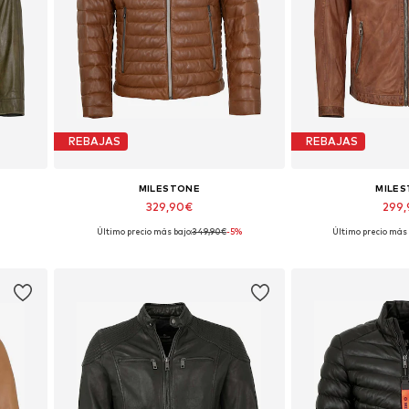
REBAJAS
REBAJAS
MILESTONE
MILE
329,90€
299
Último precio más bajo:
349,90€
-5%
Último precio más 
L
Tallas disponibles: M, XL, XXL, XXXL, 4XL
Tallas disponibles:
Añadir a la cesta
Añadir a