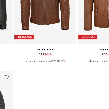
REBAJAS
REBAJAS
MILESTONE
MILE
258,90€
309
Último precio más bajo:
329,90€
-21%
Último precio más 
Tallas disponibles: XXL
Tallas disponibles
Añadir a la cesta
Añadir a