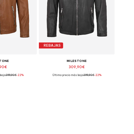
REBAJAS
STONE
MILESTONE
,90€
309,90€
bajo:
399,90€
-22%
Último precio más bajo:
399,90€
-22%
: S, L, XXL, XXXL
Tallas disponibles: S, M, XXXL, 4XL
 la cesta
Añadir a la cesta