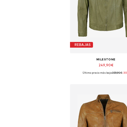
REBAJAS
MILESTONE
249,90€
Último precio más bajo:
359,90€
-3
Tallas disponibles: M, L, XL, XXL, X
Añadir a la cesta