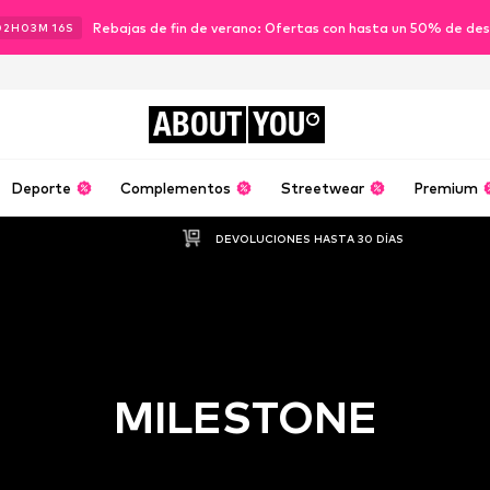
Rebajas de fin de verano: Ofertas con hasta un 50% de de
02
H
03
M
15
S
ABOUT
YOU
Deporte
Complementos
Streetwear
Premium
DEVOLUCIONES HASTA 30 DÍAS
MILESTONE