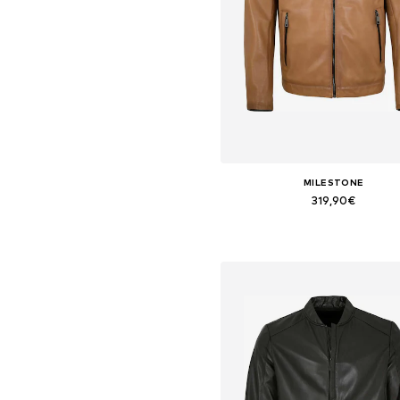
MILESTONE
319,90€
Tallas disponibles: S, L, XXL
Añadir a la cesta