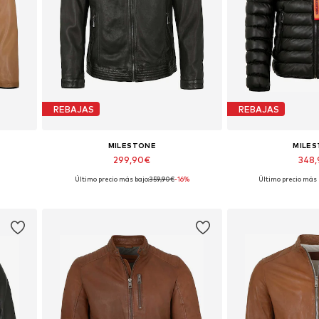
REBAJAS
REBAJAS
MILESTONE
MILE
299,90€
348
Último precio más bajo:
359,90€
-16%
Último precio más 
Tallas disponibles: L, XXL, XXXL
Tallas disp
Añadir a la cesta
Añadir a