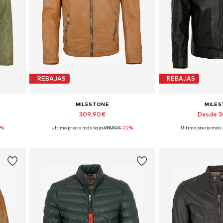
REBAJAS
REBAJAS
MILESTONE
MILE
309,90€
Desde 
0%
Último precio más bajo:
399,90€
-22%
Último precio más 
XXL, 4XL
Tallas disponibles: S, M, L, XL, XXL, XXXL
Tallas disponible
Añadir a la cesta
Añadir a