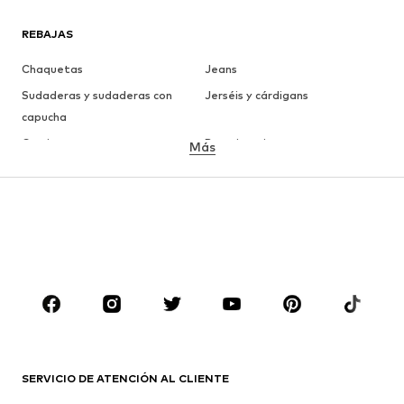
REBAJAS
Chaquetas
Jeans
Sudaderas y sudaderas con
Jerséis y cárdigans
capucha
Camisetas
Ropa interior
Más
Pantalones
Camisas
Abrigos
Trajes y chaquetas
Ropa de baño
Tallas grandes
Zapatos
Deporte
Complementos
Premium
ROPA
Nuevo
Tendencia
Camisetas
Jeans
SERVICIO DE ATENCIÓN AL CLIENTE
Chaquetas
Sudaderas y sudaderas con