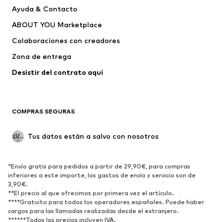
Ayuda & Contacto
capucha
ABOUT YOU Marketplace
Pantalones
Camisas
Ropa interior
Jerséis y cárdigans
Colaboraciones con creadores
Trajes y chaquetas
Abrigos
Zona de entrega
Ropa de baño
Tallas grandes
Desistir del contrato aquí 
Ocasiones
Exclusivo
Reciclado
COMPRAS SEGURAS
ZAPATOS
Tus datos están a salvo con nosotros
Nuevo
Tendencia
Botas y botines
Zapatillas de deporte
*Envío gratis para pedidos a partir de 29,90€, para compras
Zapatos bajos
Zapatos deportivos
inferiores a este importe, los gastos de envío y servicio son de
Zapatos abiertos
Exclusivo
3,90€.
**El precio al que ofrecimos por primera vez el artículo.
****Gratuito para todos los operadores españoles. Puede haber
DEPORTE
cargos para las llamadas realizadas desde el extranjero.
******Todos los precios incluyen IVA.