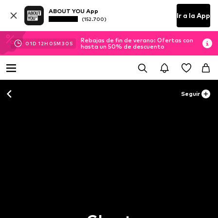
ABOUT YOU App
Ir a la App
(152.700)
Rebajas de fin de verano: Ofertas con
01
D
12
H
05
M
29
S
hasta un 50% de descuento
Seguir