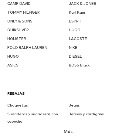
CAMP DAVID
JACK & JONES
TOMMY HILFIGER
Karl Kani
ONLY & SONS
ESPRIT
QUIKSILVER
HUGO
HOLISTER
LACOSTE
POLO RALPH LAUREN
NIKE
HUGO
DIESEL
ASICS
BOSS Black
REBAJAS
Chaquetas
Jeans
Sudaderas y sudaderas con
Jerséis y cárdigans
capucha
Camisetas
Ropa interior
Más