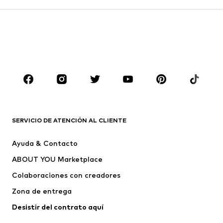
Pantalones
Camisas
Abrigos
Trajes y chaquetas
Ropa de baño
Tallas grandes
Zapatos
Deporte
Complementos
Premium
ROPA
Nuevo
Tendencia
Camisetas
Jeans
SERVICIO DE ATENCIÓN AL CLIENTE
Chaquetas
Sudaderas y sudaderas con
Ayuda & Contacto
capucha
ABOUT YOU Marketplace
Pantalones
Camisas
Ropa interior
Jerséis y cárdigans
Colaboraciones con creadores
Trajes y chaquetas
Abrigos
Zona de entrega
Ropa de baño
Tallas grandes
Desistir del contrato aquí 
Ocasiones
Exclusivo