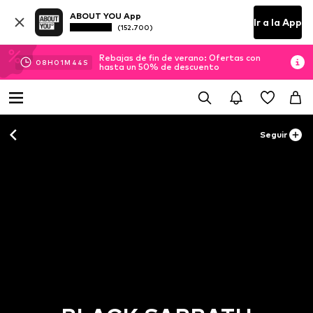
ABOUT YOU App
Ir a la App
(152.700)
Rebajas de fin de verano: Ofertas con
08
H
01
M
43
S
hasta un 50% de descuento
Seguir