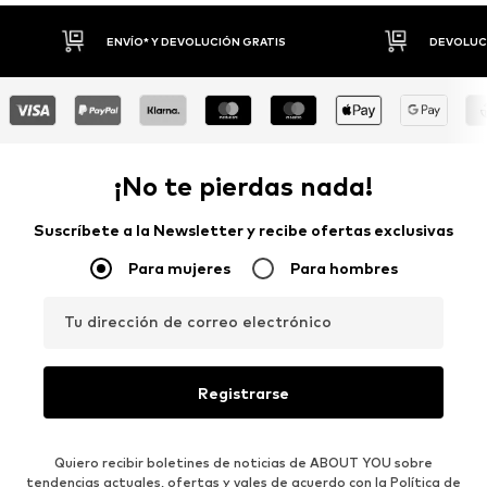
DEVOLUCIONES HASTA 30 DÍAS
P
¡No te pierdas nada!
Suscríbete a la Newsletter y recibe ofertas exclusivas
Para mujeres
Para hombres
Tu dirección de correo electrónico
Registrarse
Quiero recibir boletines de noticias de ABOUT YOU sobre
tendencias actuales, ofertas y vales de acuerdo con la
Política de