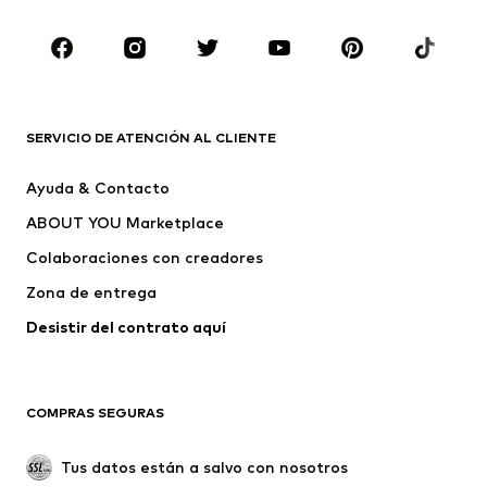
Complementos
Premium
ROPA
Nuevo
Tendencia
Camisetas
Jeans
SERVICIO DE ATENCIÓN AL CLIENTE
Chaquetas
Sudaderas y sudaderas con
Ayuda & Contacto
capucha
ABOUT YOU Marketplace
Pantalones
Camisas
Ropa interior
Jerséis y cárdigans
Colaboraciones con creadores
Trajes y chaquetas
Abrigos
Zona de entrega
Ropa de baño
Tallas grandes
Desistir del contrato aquí 
Ocasiones
Exclusivo
Reciclado
COMPRAS SEGURAS
ZAPATOS
Tus datos están a salvo con nosotros
Nuevo
Tendencia