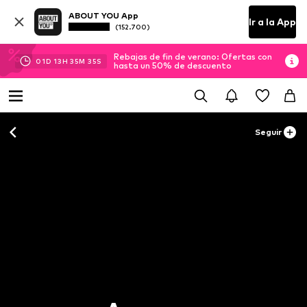
ABOUT YOU App
Ir a la App
(152.700)
Rebajas de fin de verano: Ofertas con
01
D
13
H
35
M
34
S
hasta un 50% de descuento
Seguir