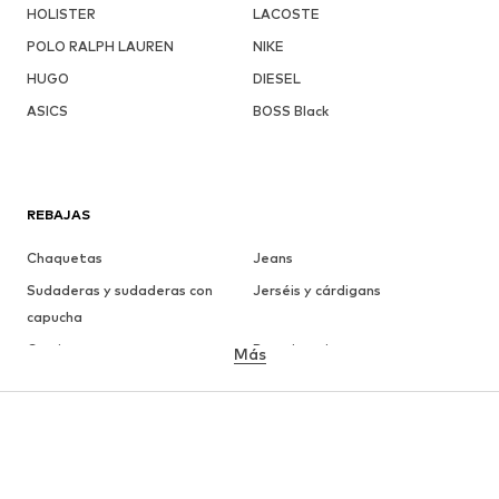
HOLISTER
LACOSTE
POLO RALPH LAUREN
NIKE
HUGO
DIESEL
ASICS
BOSS Black
REBAJAS
Chaquetas
Jeans
Sudaderas y sudaderas con
Jerséis y cárdigans
capucha
Camisetas
Ropa interior
Más
Pantalones
Camisas
Abrigos
Trajes y chaquetas
Ropa de baño
Tallas grandes
Zapatos
Deporte