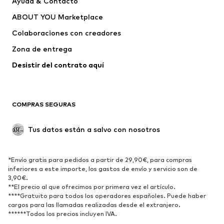
Ayuda & Contacto
capucha
ABOUT YOU Marketplace
Pantalones
Camisas
Ropa interior
Jerséis y cárdigans
Colaboraciones con creadores
Trajes y chaquetas
Abrigos
Zona de entrega
Ropa de baño
Tallas grandes
Desistir del contrato aquí 
Ocasiones
Exclusivo
Reciclado
COMPRAS SEGURAS
ZAPATOS
Tus datos están a salvo con nosotros
Nuevo
Tendencia
Botas y botines
Zapatillas de deporte
*Envío gratis para pedidos a partir de 29,90€, para compras
Zapatos bajos
Zapatos deportivos
inferiores a este importe, los gastos de envío y servicio son de
Zapatos abiertos
Exclusivo
3,90€.
**El precio al que ofrecimos por primera vez el artículo.
****Gratuito para todos los operadores españoles. Puede haber
DEPORTE
cargos para las llamadas realizadas desde el extranjero.
******Todos los precios incluyen IVA.
Ropa deportiva
Disciplinas deportivas