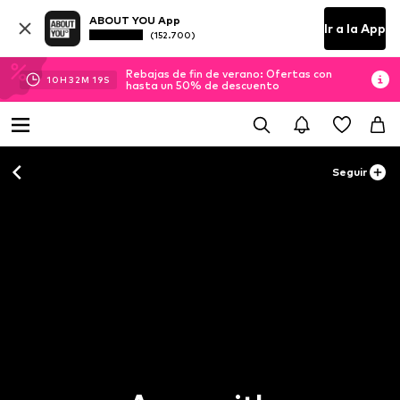
ABOUT YOU App
Ir a la App
(152.700)
Rebajas de fin de verano: Ofertas con
10
H
32
M
19
S
hasta un 50% de descuento
Seguir