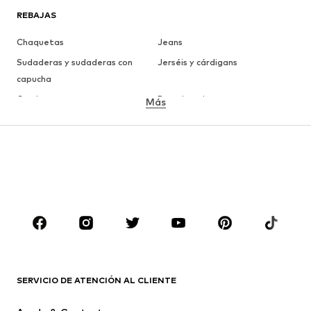
REBAJAS
Chaquetas
Jeans
Sudaderas y sudaderas con
Jerséis y cárdigans
capucha
Camisetas
Ropa interior
Más
Pantalones
Camisas
Abrigos
Trajes y chaquetas
Ropa de baño
Tallas grandes
Zapatos
Deporte
Complementos
Premium
ROPA
Nuevo
Tendencia
Camisetas
Jeans
SERVICIO DE ATENCIÓN AL CLIENTE
Chaquetas
Sudaderas y sudaderas con