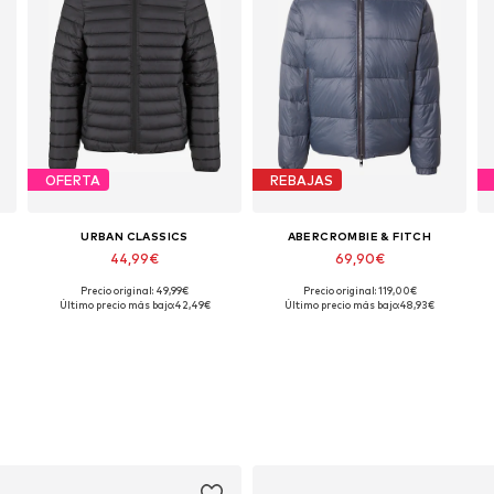
OFERTA
REBAJAS
URBAN CLASSICS
ABERCROMBIE & FITCH
44,99€
69,90€
Precio original: 49,99€
Precio original: 119,00€
Tallas disponibles: S, M, L
Tallas disponibles: S, M, L, XL
Último precio más bajo:
42,49€
Último precio más bajo:
48,93€
Añadir a la cesta
Añadir a la cesta