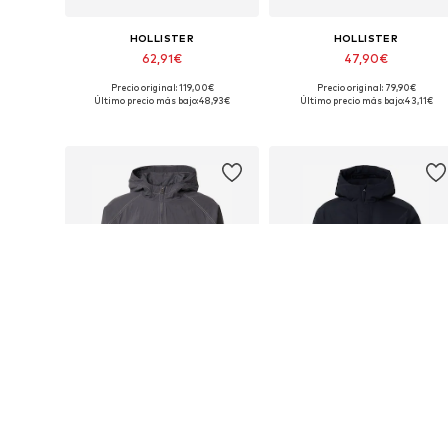
HOLLISTER
HOLLISTER
62,91€
47,90€
Precio original: 119,00€
Precio original: 79,90€
Tallas disponibles: L, XL, XXL
Tallas disponibles: S, M, L
Último precio más bajo:
48,93€
Último precio más bajo:
43,11€
Añadir a la cesta
Añadir a la cesta
REBAJAS
REBAJAS
HOLLISTER
HOLLISTER
54,90€
94,90€