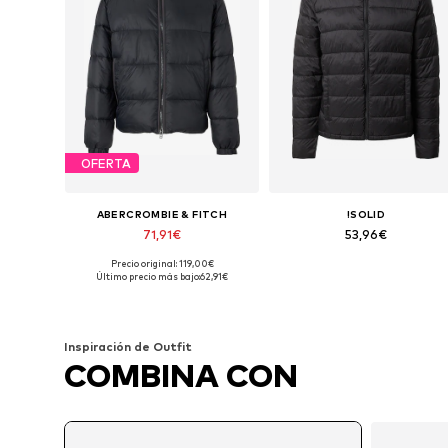
OFERTA
ABERCROMBIE & FITCH
!SOLID
71,91€
53,96€
Precio original: 119,00€
Tallas disponibles: S, M, L
Tallas disponibles: M, L, XL
Último precio más bajo:
62,91€
Añadir a la cesta
Añadir a la cesta
Inspiración de Outfit
COMBINA CON