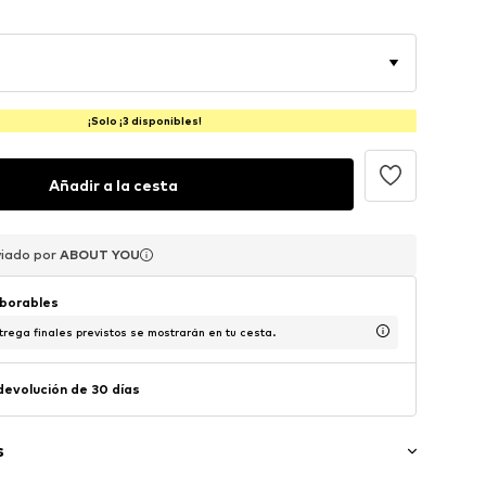
¡Solo ¡3 disponibles!
Añadir a la cesta
viado por
viado por
viado por
ABOUT YOU
ABOUT YOU
ABOUT YOU
aborables
trega finales previstos se mostrarán en tu cesta.
 devolución de 30 días
s