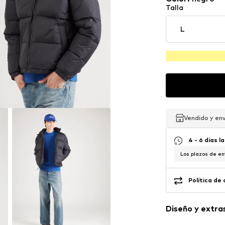
Talla
L
Vendido y en
Vendido y en
Vendido y en
4 - 6 días l
Los plazos de en
Política de
Diseño y extra