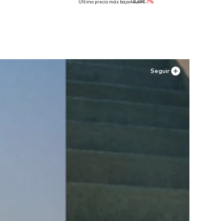
Último precio más bajo:
48,69€
-7%
Añadir a la cesta
Seguir