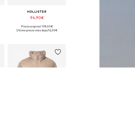
HOLLISTER
94,90€
Precio original: 139,00€
Tallas disponibles: S, L, XL, XXL
Último precio más bajo:
76,30€
Añadir a la cesta
OFERTA
HOLLISTER
32,94€