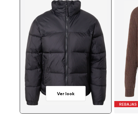
Ver look
REBAJAS