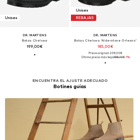
Unisex
Unisex
REBAJAS
DR. MARTENS
DR. MARTENS
Botas Chelsea
Botas Chelsea 'Alderstone Orleans'
199,00€
185,00€
Precio original: 209,00€
Último precio más bajo:
188,10€
-1%
ENCUENTRA EL AJUSTE ADECUADO
Botines guías