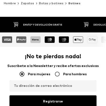
Hombre
Zapatos
Botas y botines
Botines
DEVOLUCIONES HASTA 30 DÍAS
P
¡No te pierdas nada!
Suscríbete a la Newsletter y recibe ofertas exclusivas
Para mujeres
Para hombres
Tu dirección de correo electrónico
Registrarse