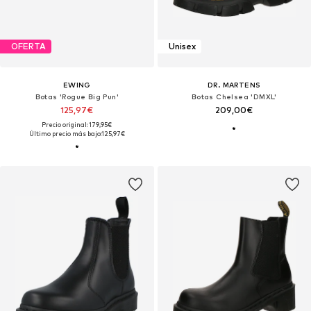
OFERTA
Unisex
EWING
DR. MARTENS
Botas 'Rogue Big Pun'
Botas Chelsea 'DMXL'
125,97€
209,00€
Precio original: 179,95€
Último precio más bajo:
125,97€