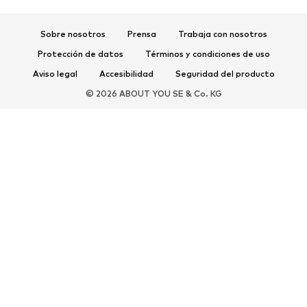
Zapatos deportivos
Mochilas deportivas y bolsos
Complementos deportivos
Sobre nosotros
Prensa
Trabaja con nosotros
Protección de datos
Términos y condiciones de uso
COMPLEMENTOS
Aviso legal
Accesibilidad
Seguridad del producto
Nuevo
Gorras y gorros
© 2026 ABOUT YOU SE & Co. KG
Cinturones
Bolsos y mochilas
Relojes
Joyería
Gafas de sol
Carteras y estuches
Corbatas y accesorios
Bufandas y pañuelos
Guantes
Accesorios para el hogar
Exclusivo
Reciclado
PREMIUM
Nuevo
Camisetas
Jeans
Chaquetas y abrigos
Sudaderas y sudaderas con
Pantalones