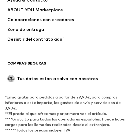
capucha
ABOUT YOU Marketplace
Pantalones
Camisas
Ropa interior
Jerséis y cárdigans
Colaboraciones con creadores
Trajes y chaquetas
Abrigos
Zona de entrega
Ropa de baño
Tallas grandes
Desistir del contrato aquí 
Ocasiones
Exclusivo
Reciclado
COMPRAS SEGURAS
ZAPATOS
Tus datos están a salvo con nosotros
Nuevo
Tendencia
Botas y botines
Zapatillas de deporte
*Envío gratis para pedidos a partir de 29,90€, para compras
Zapatos bajos
Zapatos deportivos
inferiores a este importe, los gastos de envío y servicio son de
Zapatos abiertos
Exclusivo
3,90€.
**El precio al que ofrecimos por primera vez el artículo.
****Gratuito para todos los operadores españoles. Puede haber
DEPORTE
cargos para las llamadas realizadas desde el extranjero.
******Todos los precios incluyen IVA.
Ropa deportiva
Disciplinas deportivas