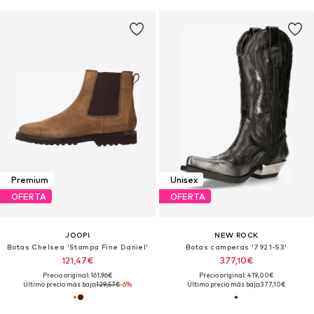
Premium
Unisex
OFERTA
OFERTA
JOOP!
NEW ROCK
Botas Chelsea 'Stampa Fine Daniel'
Botas camperas '7921-S3'
121,47€
377,10€
Precio original: 161,96€
Precio original: 419,00€
Último precio más bajo:
129,57€
-6%
Último precio más bajo:
377,10€