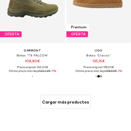
Premium
OFERTA
OFERTA
GARMONT
UGG
Botas 'T8 FALCON'
Botas 'Classic'
108,80€
135,15€
Precio original: 160,00€
Precio original: 159,00€
Último precio más bajo:
122,40€
-11%
Último precio más bajo:
139,00€
-2%
Cargar más productos