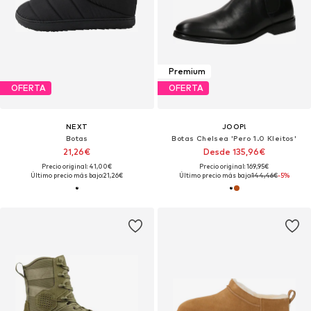
Premium
OFERTA
OFERTA
NEXT
JOOP!
Botas
Botas Chelsea 'Pero 1.0 Kleitos'
21,26€
Desde 135,96€
Precio original: 41,00€
Precio original: 169,95€
Último precio más bajo:
21,26€
Último precio más bajo:
144,46€
-5%