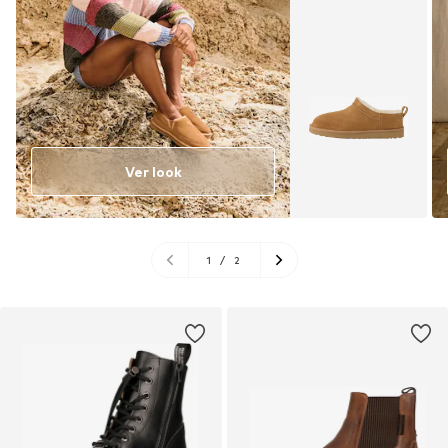
Ver look
1
/
2