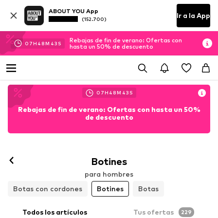
ABOUT YOU App
Ir a la App
(152.700)
Rebajas de fin de verano: Ofertas con
07
H
48
M
42
S
hasta un 50% de descuento
07
H
48
M
42
S
Rebajas de fin de verano: Ofertas con hasta un 50%
de descuento
Botines
para hombres
Botas con cordones
Botines
Botas
Todos los artículos
Tus ofertas
229