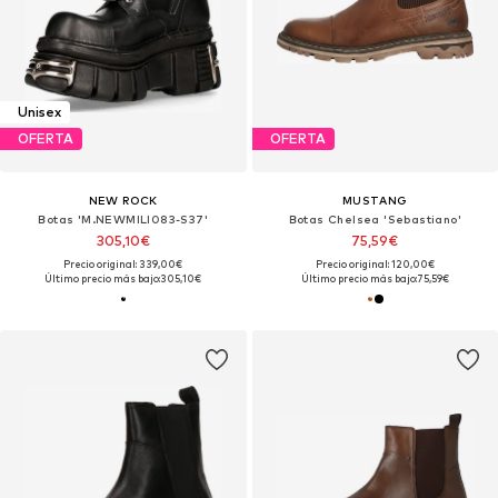
Unisex
OFERTA
OFERTA
NEW ROCK
MUSTANG
Botas 'M.NEWMILI083-S37'
Botas Chelsea 'Sebastiano'
305,10€
75,59€
Precio original: 339,00€
Precio original: 120,00€
Último precio más bajo:
305,10€
Último precio más bajo:
75,59€