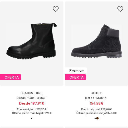
Premium
OFERTA
OFERTA
BLACKSTONE
JOOP!
Botas 'Kami OM63'
Botas 'Malvin'
Desde 197,91€
154,58€
Precio original: 219,90€
Precio original: 229,00€
Último precio más bajo:
131,94€
Último precio más bajo:
137,40€