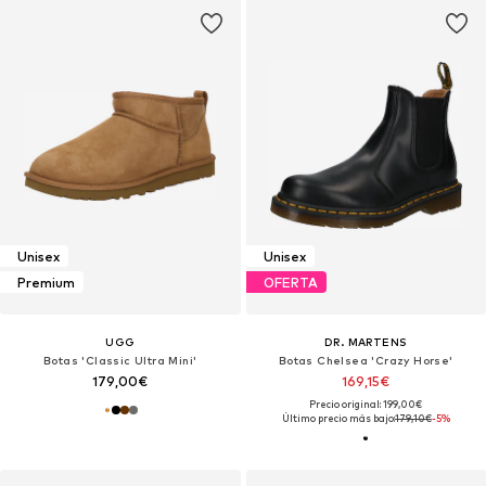
Unisex
Unisex
Premium
OFERTA
UGG
DR. MARTENS
Botas 'Classic Ultra Mini'
Botas Chelsea 'Crazy Horse'
179,00€
169,15€
Precio original: 199,00€
Último precio más bajo:
179,10€
-5%