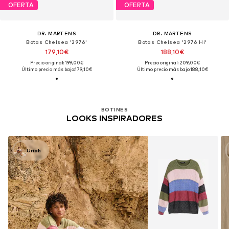
OFERTA
OFERTA
DR. MARTENS
DR. MARTENS
Botas Chelsea '2976'
Botas Chelsea '2976 Hi'
179,10€
188,10€
Precio original: 199,00€
Precio original: 209,00€
Último precio más bajo:
179,10€
Último precio más bajo:
188,10€
BOTINES
LOOKS INSPIRADORES
Uriah