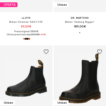
OFERTA
Unisex
LLOYD
DR. MARTENS
Botas Chelsea 'EEZY 315'
Botas 'Zebzag Rigger'
59,50€
189,00€
Precio original: 159,90€
Último precio más bajo:
107,10€
-44%
Unisex
Unisex