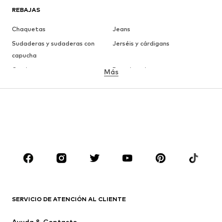
REBAJAS
Chaquetas
Jeans
Sudaderas y sudaderas con
Jerséis y cárdigans
capucha
Camisetas
Ropa interior
Más
Pantalones
Camisas
Abrigos
Trajes y chaquetas
Ropa de baño
Tallas grandes
Zapatos
Deporte
Complementos
Premium
ROPA
Nuevo
Tendencia
Camisetas
Jeans
SERVICIO DE ATENCIÓN AL CLIENTE
Chaquetas
Sudaderas y sudaderas con
Ayuda & Contacto