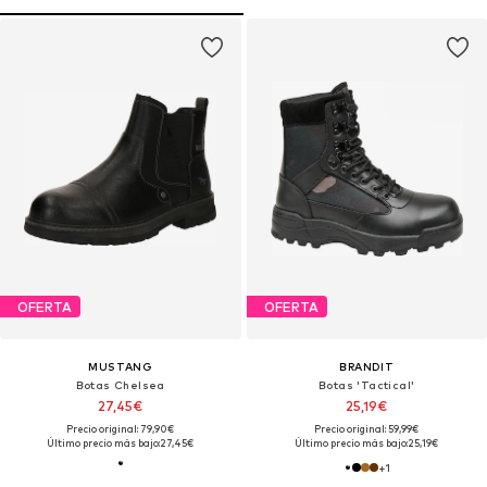
OFERTA
OFERTA
MUSTANG
BRANDIT
Botas Chelsea
Botas 'Tactical'
27,45€
25,19€
Precio original: 79,90€
Precio original: 59,99€
Último precio más bajo:
27,45€
Último precio más bajo:
25,19€
+
1