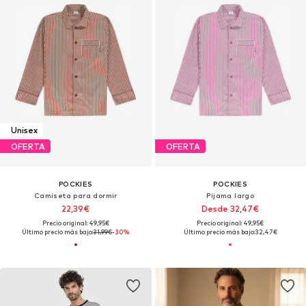
Unisex
OFERTA
OFERTA
POCKIES
POCKIES
Camiseta para dormir
Pijama largo
22,39€
Desde 32,47€
Precio original: 49,95€
Precio original: 49,95€
Último precio más bajo:
31,99€
-30%
Último precio más bajo:
32,47€