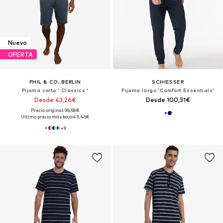
Nuevo
OFERTA
PHIL & CO. BERLIN
SCHIESSER
Pijama corto ' Classics '
Pijama largo 'Comfort Essentials'
Desde 43,26€
Desde 100,31€
Precio original: 96,58€
Último precio más bajo:
43,46€
+
9