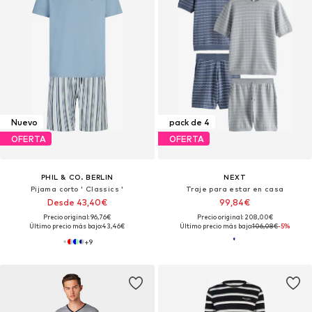
Nuevo
pack de 4
OFERTA
OFERTA
PHIL & CO. BERLIN
NEXT
Pijama corto ' Classics '
Traje para estar en casa
Desde 43,40€
99,84€
Precio original: 96,76€
Precio original: 208,00€
Último precio más bajo:
43,46€
Último precio más bajo:
106,08€
-5%
+
9