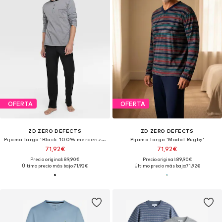
OFERTA
OFERTA
ZD ZERO DEFECTS
ZD ZERO DEFECTS
Pijama largo 'Black 100% mercerized cotton'
Pijama largo 'Modal Rugby'
71,92€
71,92€
Precio original: 89,90€
Precio original: 89,90€
Último precio más bajo:
71,92€
Último precio más bajo:
71,92€