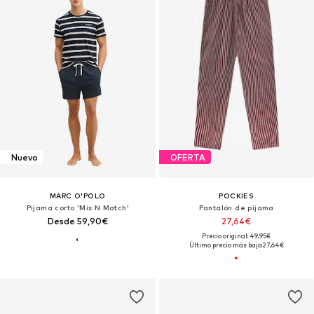
Nuevo
OFERTA
MARC O'POLO
POCKIES
Pijama corto 'Mix N Match'
Pantalón de pijama
Desde 59,90€
27,64€
Precio original: 49,95€
Último precio más bajo:
27,64€