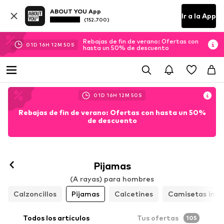
ABOUT YOU App
Ir a la App
(152.700)
Rebajas de fin de verano: Ofertas con
01
D
16
H
12
M
49
S
hasta un 50% de descuento
01
D
16
H
12
M
49
S
Rebajas de fin de verano: Ofertas con hasta un 50%
de descuento
Pijamas
(A rayas) para hombres
Calzoncillos
Pijamas
Calcetines
Camisetas inte
Todos los artículos
Tus ofertas
105