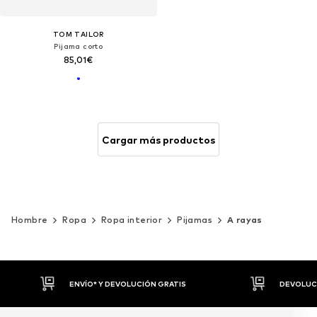
TOM TAILOR
Pijama corto
85,01€
Cargar más productos
Hombre
Ropa
Ropa interior
Pijamas
A rayas
DEVOLUCIONES HASTA 30 DÍAS
P