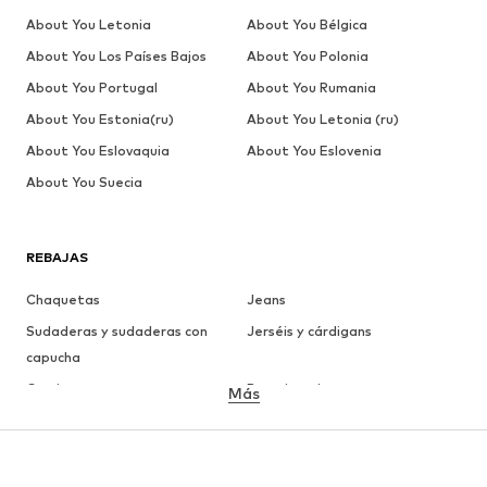
About You Letonia
About You Bélgica
About You Los Países Bajos
About You Polonia
About You Portugal
About You Rumania
About You Estonia(ru)
About You Letonia (ru)
About You Eslovaquia
About You Eslovenia
About You Suecia
REBAJAS
Chaquetas
Jeans
Sudaderas y sudaderas con
Jerséis y cárdigans
capucha
Camisetas
Ropa interior
Más
Pantalones
Camisas
Abrigos
Trajes y chaquetas
Ropa de baño
Tallas grandes