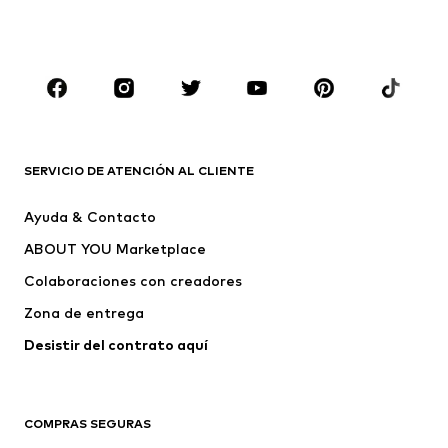
Zapatos
Deporte
Complementos
Premium
ROPA
Nuevo
Tendencia
Camisetas
Jeans
SERVICIO DE ATENCIÓN AL CLIENTE
Chaquetas
Sudaderas y sudaderas con
Ayuda & Contacto
capucha
ABOUT YOU Marketplace
Pantalones
Camisas
Ropa interior
Jerséis y cárdigans
Colaboraciones con creadores
Trajes y chaquetas
Abrigos
Zona de entrega
Ropa de baño
Tallas grandes
Desistir del contrato aquí 
Ocasiones
Exclusivo
Reciclado
COMPRAS SEGURAS
ZAPATOS