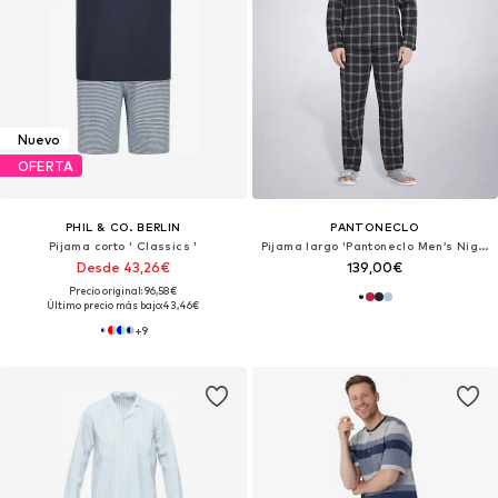
Nuevo
OFERTA
PHIL & CO. BERLIN
PANTONECLO
Pijama corto ' Classics '
Pijama largo 'Pantoneclo Men’s Nightwear Set'
Desde 43,26€
139,00€
Precio original: 96,58€
Último precio más bajo:
43,46€
+
9