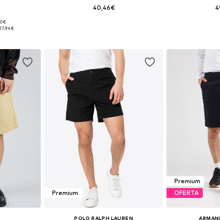
40,46€
4
90€
Tallas disponibles: 44 x regular, 46 x regular
Disponible en muchas tallas
Tallas disponi
17,94€
esta
Añadir a la cesta
Añadir
Premium
Premium
OFERTA
POLO RALPH LAUREN
ARMAN