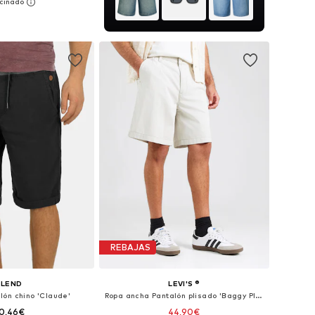
: 30, 31, 32, 33, 34, 36
 a la cesta
REBAJAS
BLEND
LEVI'S ®
lón chino 'Claude'
Ropa ancha Pantalón plisado 'Baggy Pleated Shorts'
0,46€
44,90€