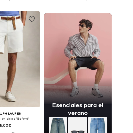
 a la cesta
Añadir a la cesta
Esenciales para el
verano
ALPH LAUREN
lón chino 'Beford'
55,00€