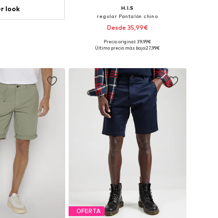
r look
H.I.S
regular Pantalón chino
Desde 35,99€
Precio original: 39,99€
Tallas disponibles: 32, 34, 36, 38
Último precio más bajo:
27,99€
Añadir a la cesta
OFERTA