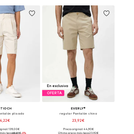
En exclusiva
OFERTA
NTIOCH
EVERLY®
antalón plisado
regular Pantalón chino
4,22€
23,92€
iginal: 139,00€
Precio original: 44,90€
 46, 48-50, 50-52, 52-54
Disponible en muchas tallas
 más bajo:
68,81€
-6%
Último precio más bajo:
23,92€