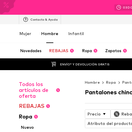
03
D
Contacto & Ayuda
Mujer
Hombre
Infantil
Novedades
REBAJAS
Ropa
Zapatos
ENVÍO* Y DEVOLUCIÓN GRATIS
Hombre
Ropa
Pant
Todos los
artículos de
Pantalones chin
oferta
REBAJAS
Precio
Reba
Ropa
Atributo del product
Nuevo