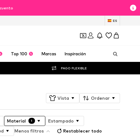
scuento
ES
Top 100
Marcas
Inspiración
PAGO FLEXIBLE
Vista
Ordenar
Material
Estampado
1
ud
Menos filtros
Restablecer todo