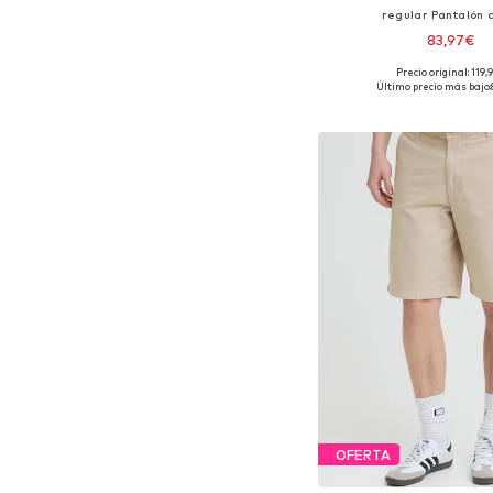
regular Pantalón 
83,97€
Precio original: 119,
Disponible en muchas
Último precio más bajo:
Añadir a la c
OFERTA