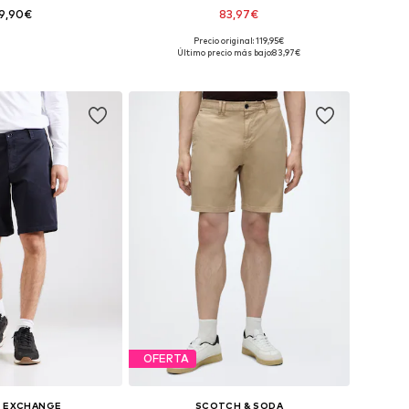
9,90€
83,97€
Precio original: 119,95€
bles: 30, 31, 33, 34
Disponible en muchas tallas
Último precio más bajo:
83,97€
 a la cesta
Añadir a la cesta
OFERTA
I EXCHANGE
SCOTCH & SODA