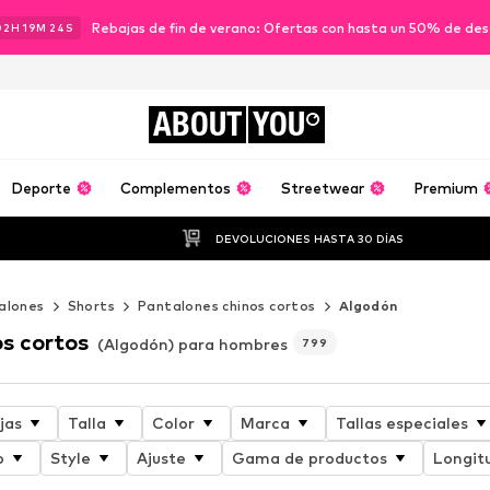
Rebajas de fin de verano: Ofertas con hasta un 50% de de
02
H
19
M
22
S
ABOUT
YOU
Deporte
Complementos
Streetwear
Premium
DEVOLUCIONES HASTA 30 DÍAS
alones
Shorts
Pantalones chinos cortos
Algodón
os cortos
(Algodón) para hombres
799
jas
Talla
Color
Marca
Tallas especiales
o
Style
Ajuste
Gama de productos
Longit