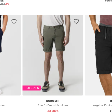
,00€
, 50-52, 52-54
Tallas disponibles: 46, 48-50, 50-52, 52-54
Tallas disponibles
9,63€
-7%
esta
Añadir a la cesta
Añadir
OFERTA
KOROSHI
hino
Slimfit Pantalón chino
regular Panta
30,00€
4