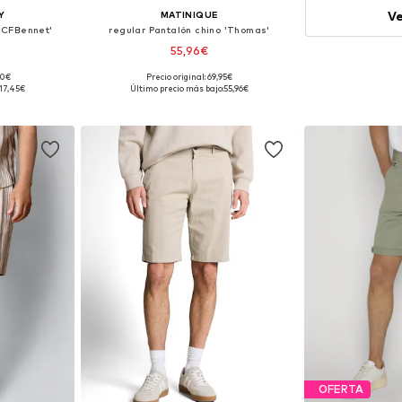
Ve
Y
MATINIQUE
 'CFBennet'
regular Pantalón chino 'Thomas'
55,96€
90€
Precio original: 69,95€
, 34, 35-36
Disponible en muchas tallas
17,45€
Último precio más bajo:
55,96€
esta
Añadir a la cesta
OFERTA