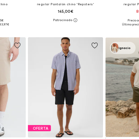
chino
regular Pantalón chino 'Repsters'
regular 
145,00€
8
95€
Precio o
 tallas
Tallas disponibles: 31-32, 34, 35-36, 38
Disponible 
83,97€
Último preci
esta
Añadir a la cesta
Añadir
Ignacio
OFERTA