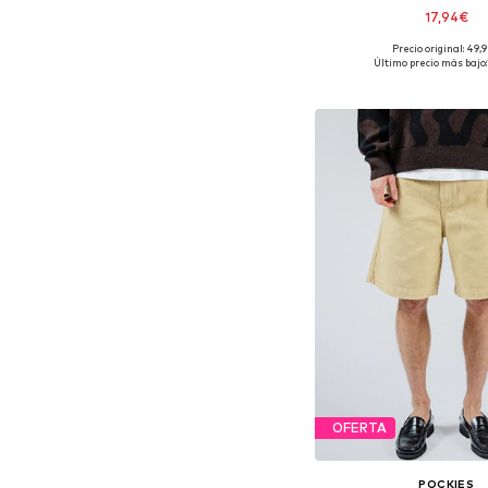
17,94€
Precio original: 49,
Último precio más bajo:
Añadir a la c
OFERTA
POCKIES