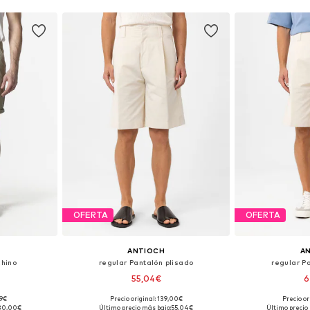
OFERTA
OFERTA
ANTIOCH
A
chino
regular Pantalón plisado
regular P
55,04€
6
99€
Precio original: 139,00€
Precio or
32, 34, 36, 38
Tallas disponibles: 46, 48-50, 50-52, 52-54
Tallas disponibles:
30,00€
Último precio más bajo:
55,04€
Último precio