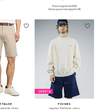
Precio original: 64,90€
ponibles: 33-34
Disponible en muchas tallas
Último precio más bajo:
34,11€
 a la cesta
Añadir a la cesta
OFERTA
 TAILOR
POCKIES
Pantalón chino
regular Pantalón chino