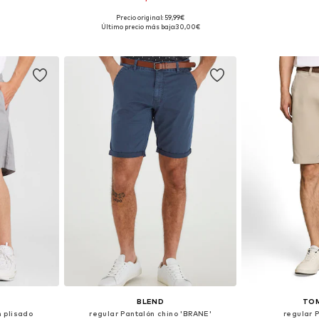
Precio original: 59,99€
31, 33, 34, 38
Tallas disponibles: 28, 30, 32, 34, 36, 38
Tallas dis
Último precio más bajo:
30,00€
esta
Añadir a la cesta
Añadir
BLEND
TOM
 plisado
regular Pantalón chino 'BRANE'
regular 