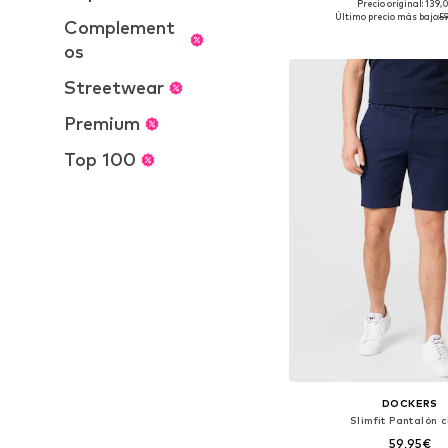
Precio original: 139
Tallas disponibles: 46, 48-50
Último precio más bajo:
5
Complement
Añadir a la c
os
Streetwear
Premium
Top 100
DOCKERS
Slimfit Pantalón c
59,95€