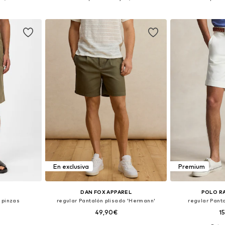
esta
Añadir a la cesta
Añadir
En exclusiva
Premium
DAN FOX APPAREL
POLO R
 pinzas
regular Pantalón plisado 'Hermann'
regular Panta
49,90€
1