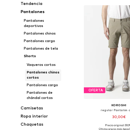
Tendencia
Pantalones
Pantalones
deportivos
Pantalones chinos
Pantalones cargo
Pantalones de tela
Shorts
Vaqueros cortos
Pantalones chinos
cortos
Pantalones cargo
OFERTA
Pantalones de
chándal cortos
KOROSHI
Camisetas
regular Pantalón 
Ropa interior
30,00€
Chaquetas
Precio original: 59,
Tallas disponibles: 28, 30, 
Último precio más bajo: