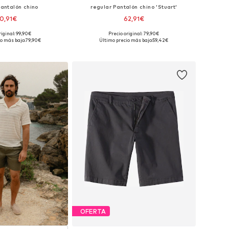
Pantalón chino
regular Pantalón chino 'Stuart'
0,91€
62,91€
riginal: 99,90€
Precio original: 79,90€
en muchas tallas
Disponible en muchas tallas
o más bajo:
79,90€
Último precio más bajo:
59,42€
 a la cesta
Añadir a la cesta
OFERTA