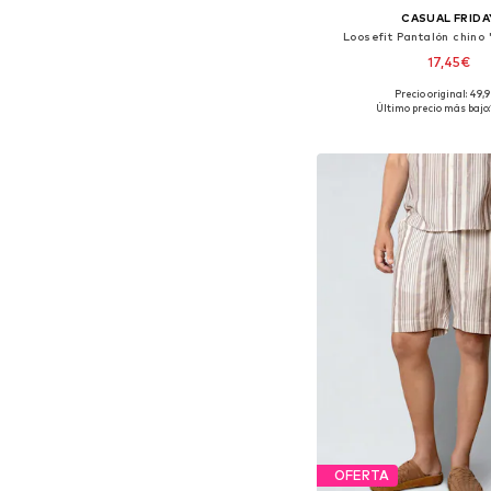
CASUAL FRIDA
Loosefit Pantalón chino
17,45€
+
8
Precio original: 49,
Tallas disponibles: 31-32
Último precio más bajo:
Añadir a la c
OFERTA