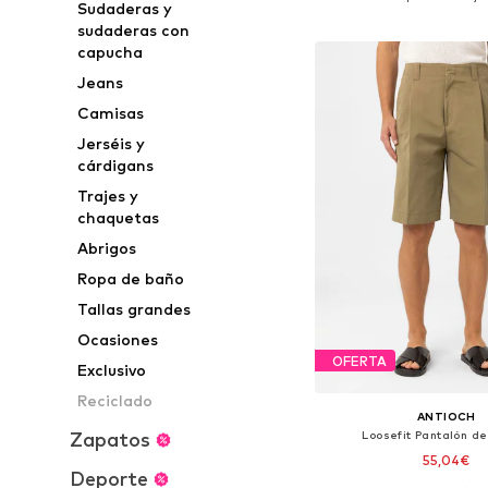
Sudaderas y
Añadir a la c
sudaderas con
capucha
Jeans
Camisas
Jerséis y
cárdigans
Trajes y
chaquetas
Abrigos
Ropa de baño
Tallas grandes
Ocasiones
OFERTA
Exclusivo
Reciclado
ANTIOCH
Zapatos
Loosefit Pantalón de
55,04€
Deporte