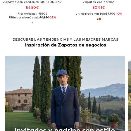
Zapatos con cordón 'X-MOTION 325'
Zapatos con cordón
54,50€
80,91€
Precio original: 199,90€
Último precio más bajo:
89,90€
-10%
Último precio más bajo:
70,85€
-23%
DESCUBRE LAS TENDENCIAS Y LAS MEJORES MARCAS
Inspiración de Zapatos de negocios
Invitados y padrino con estilo