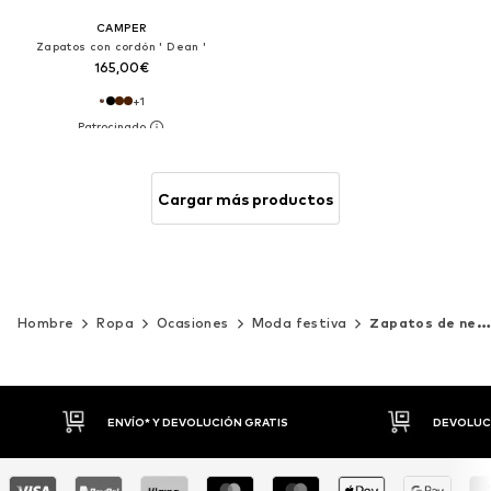
CAMPER
Zapatos con cordón ' Dean '
165,00€
+
1
Cargar más productos
Hombre
Ropa
Ocasiones
Moda festiva
Zapatos de negocios
DEVOLUCIONES HASTA 30 DÍAS
P