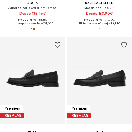
JOOP!
KARL LAGERFELD
Zapatos con cordón 'Philemon'
Mocasines ' KORI '
Desde 135,96€
Desde 153,90€
Precio original: 159,95€
Precio original: 171,00€
Último precio más bajo:
125,10€
Último precio más bajo:
154,89€
Premium
Premium
REBAJAS
REBAJAS
BOSS
BOSS