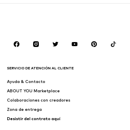
Pantalones
Camisas
Abrigos
Trajes y chaquetas
Ropa de baño
Tallas grandes
Zapatos
Deporte
Complementos
Premium
ROPA
Nuevo
Tendencia
Camisetas
Jeans
SERVICIO DE ATENCIÓN AL CLIENTE
Chaquetas
Sudaderas y sudaderas con
Ayuda & Contacto
capucha
ABOUT YOU Marketplace
Pantalones
Camisas
Ropa interior
Jerséis y cárdigans
Colaboraciones con creadores
Trajes y chaquetas
Abrigos
Zona de entrega
Ropa de baño
Tallas grandes
Desistir del contrato aquí 
Ocasiones
Exclusivo