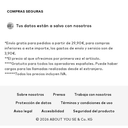
Reciclado
COMPRAS SEGURAS
ZAPATOS
Tus datos están a salvo con nosotros
Nuevo
Tendencia
Botas y botines
Zapatillas de deporte
*Envío gratis para pedidos a partir de 29,90€, para compras
Zapatos bajos
Zapatos deportivos
inferiores a este importe, los gastos de envío y servicio son de
Zapatos abiertos
Exclusivo
3,90€.
**El precio al que ofrecimos por primera vez el artículo.
****Gratuito para todos los operadores españoles. Puede haber
DEPORTE
cargos para las llamadas realizadas desde el extranjero.
******Todos los precios incluyen IVA.
Ropa deportiva
Disciplinas deportivas
Zapatos deportivos
Mochilas deportivas y bolsos
Complementos deportivos
Sobre nosotros
Prensa
Trabaja con nosotros
Protección de datos
Términos y condiciones de uso
COMPLEMENTOS
Aviso legal
Accesibilidad
Seguridad del producto
Nuevo
Gorras y gorros
© 2026 ABOUT YOU SE & Co. KG
Cinturones
Bolsos y mochilas