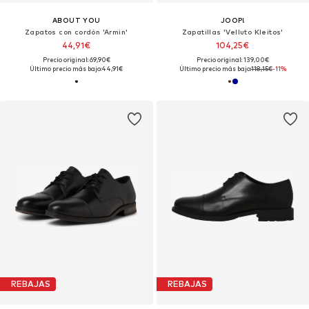
ABOUT YOU
JOOP!
Zapatos con cordón 'Armin'
Zapatillas 'Velluto Kleitos'
44,91€
104,25€
Precio original: 69,90€
Precio original: 139,00€
Último precio más bajo:
44,91€
Último precio más bajo:
118,15€
-11%
REBAJAS
REBAJAS