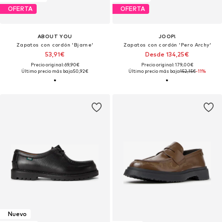
OFERTA
OFERTA
ABOUT YOU
JOOP!
Zapatos con cordón 'Bjarne'
Zapatos con cordón 'Pero Archy'
53,91€
Desde 134,25€
Precio original: 69,90€
Precio original: 179,00€
Último precio más bajo:
50,92€
Último precio más bajo:
152,15€
-11%
Nuevo