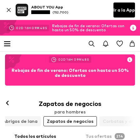
ABOUT YOU App
Ir a la App
(152.700)
Rebajas de fin de verano: Ofertas con
02
D
16
H
09
M
47
S
hasta un 50% de descuento
02
D
16
H
09
M
47
S
Rebajas de fin de verano: Ofertas con hasta un 50%
de descuento
Zapatos de negocios
para hombres
Abrigos de lana
Zapatos de negocios
Corbatas y acce
Todos los artículos
Tus ofertas
214