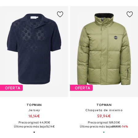
OFERTA
OFERTA
TOPMAN
TOPMAN
Jersey
Chaqueta de invierno
16,14€
59,94€
Precio original: 44,90€
Precio original: 169,00€
Último precio más bajo:
16,14€
Último precio más bajo:
69,93€
-14%