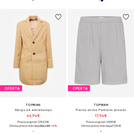
OFERTA
OFERTA
TOPMAN
TOPMAN
Abrigo de entretiempo
Pierna ancha Pantalón plisado
44,94€
17,94€
Precio original: 129,00€
Precio original: 49,90€
Último precio más bajo:
52,43€
-14%
Último precio más bajo:
17,94€