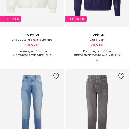
OFERTA
OFERTA
TOPMAN
TOPMAN
Chaqueta de entretiempo
Cárdigan
50,92€
20,94€
Precio original: 105,00€
Precio original: 59,90€
Último precio más bajo:
41,93€
Último precio más bajo:
24,43€
-14%