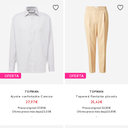
OFERTA
OFERTA
TOPMAN
TOPMAN
Ajuste confortable Camisa
Tapered Pantalón plisado
27,97€
25,42€
Precio original: 57,90€
Precio original: 52,90€
Último precio más bajo:
23,03€
Último precio más bajo:
20,93€