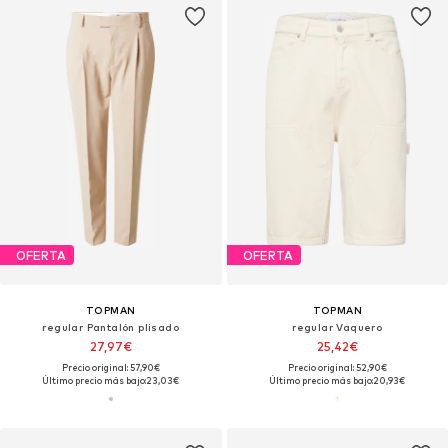
OFERTA
OFERTA
TOPMAN
TOPMAN
regular Pantalón plisado
regular Vaquero
27,97€
25,42€
Precio original: 57,90€
Precio original: 52,90€
Último precio más bajo:
23,03€
Último precio más bajo:
20,93€