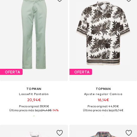
OFERTA
OFERTA
TOPMAN
TOPMAN
Loosefit Pantalón
Ajuste regular Camisa
20,94€
16,14€
Precio original: 59,90€
Precio original: 44,90€
Último precio más bajo:
24,43€
-14%
Último precio más bajo:
16,14€