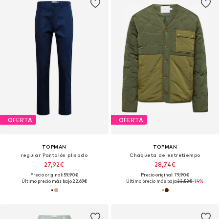
OFERTA
OFERTA
TOPMAN
TOPMAN
regular Pantalón plisado
Chaqueta de entretiempo
27,92€
28,74€
Precio original: 59,90€
Precio original: 79,90€
Último precio más bajo:
22,69€
Último precio más bajo:
33,53€
-14%