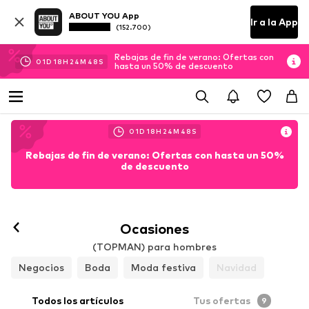
ABOUT YOU App
Ir a la App
(152.700)
Rebajas de fin de verano: Ofertas con
01
D
18
H
24
M
46
S
hasta un 50% de descuento
01
D
18
H
24
M
46
S
Rebajas de fin de verano: Ofertas con hasta un 50%
de descuento
Ocasiones
(TOPMAN) para hombres
Negocios
Boda
Moda festiva
Navidad
Todos los artículos
Tus ofertas
9