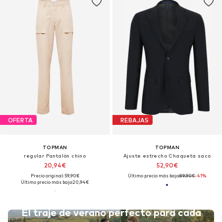
OFERTA
REBAJAS
TOPMAN
TOPMAN
regular Pantalón chino
Ajuste estrecho Chaqueta saco
20,94€
52,90€
Precio original: 59,90€
Último precio más bajo:
89,90€
-41%
Último precio más bajo:
20,94€
El traje de verano perfecto para cada