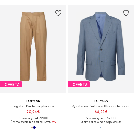
OFERTA
OFERTA
TOPMAN
TOPMAN
regular Pantalón plisado
Ajuste confortable Chaqueta saco
20,94€
66,43€
Precio original: 59,90€
Precio original: 165,00€
Último precio más bajo:
22,69€
-7%
Último precio más bajo:
56,94€