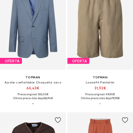
OFERTA
OFERTA
TOPMAN
TOPMAN
Ajuste confortable Chaqueta saco
Loosefit Pantalón
66,43€
31,92€
Precio original: 165,00€
Precio original: 49,90€
Último precio más bajo:
56,94€
Último precio más bajo:
19,95€