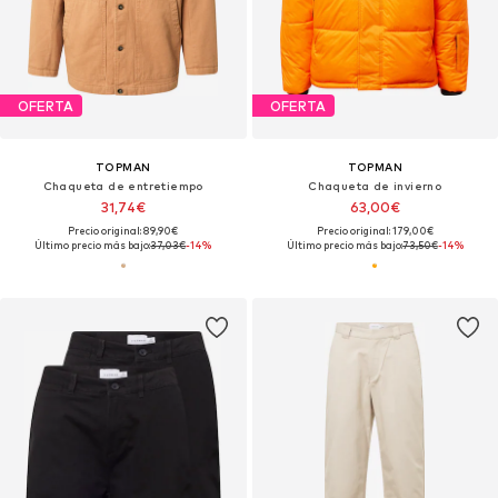
OFERTA
OFERTA
TOPMAN
TOPMAN
Chaqueta de entretiempo
Chaqueta de invierno
31,74€
63,00€
Precio original: 89,90€
Precio original: 179,00€
Último precio más bajo:
37,03€
-14%
Último precio más bajo:
73,50€
-14%