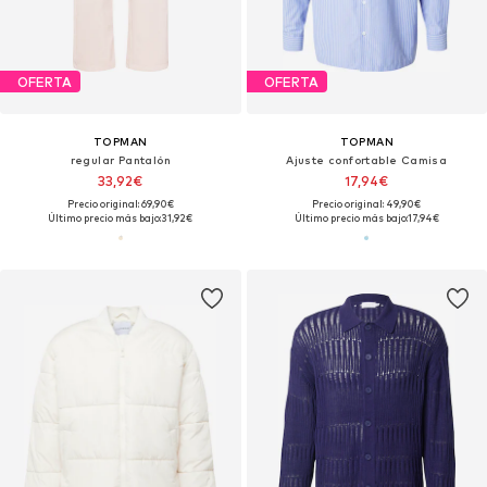
OFERTA
OFERTA
TOPMAN
TOPMAN
regular Pantalón
Ajuste confortable Camisa
33,92€
17,94€
Precio original: 69,90€
Precio original: 49,90€
Último precio más bajo:
31,92€
Último precio más bajo:
17,94€