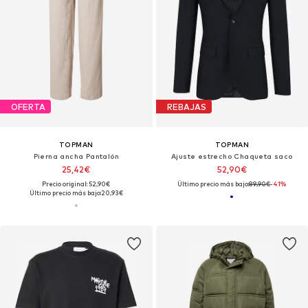
OFERTA
REBAJAS
TOPMAN
TOPMAN
Pierna ancha Pantalón
Ajuste estrecho Chaqueta saco
25,42€
52,90€
Precio original: 52,90€
Último precio más bajo:
89,90€
-41%
Último precio más bajo:
20,93€