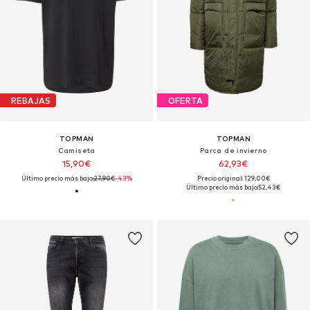
REBAJAS
OFERTA
TOPMAN
TOPMAN
Camiseta
Parca de invierno
15,90€
62,93€
Último precio más bajo:
27,90€
-43%
Precio original: 129,00€
Último precio más bajo:
52,43€