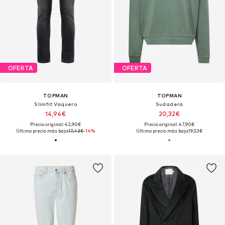
OFERTA
OFERTA
TOPMAN
TOPMAN
Slimfit Vaquero
Sudadera
14,94€
20,32€
Precio original: 42,90€
Precio original: 47,90€
Último precio más bajo:
17,43€
-14%
Último precio más bajo:
19,53€