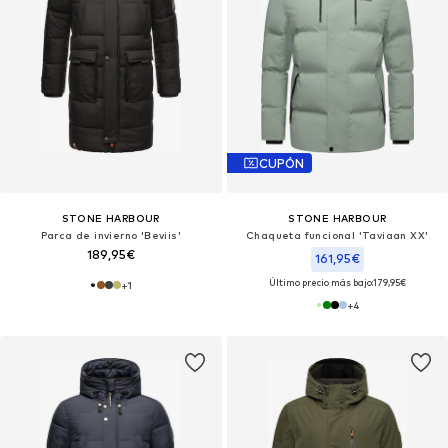
CUPÓN
STONE HARBOUR
STONE HARBOUR
Parca de invierno 'Beviis'
Chaqueta funcional 'Taviaan XX'
189,95€
161,95€
Último precio más bajo:
179,95€
+
1
+
4