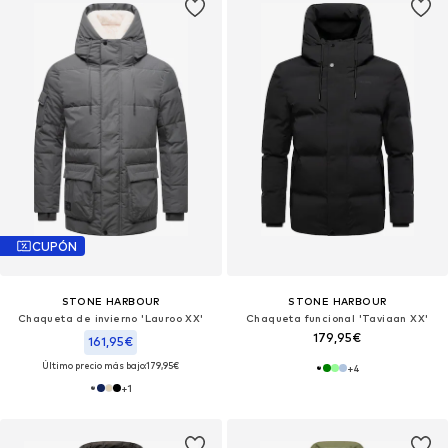
CUPÓN
STONE HARBOUR
STONE HARBOUR
Chaqueta de invierno 'Lauroo XX'
Chaqueta funcional 'Taviaan XX'
179,95€
161,95€
Último precio más bajo:
179,95€
+
4
+
1