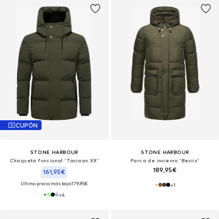
CUPÓN
STONE HARBOUR
STONE HARBOUR
Chaqueta funcional 'Taviaan XX'
Parca de invierno 'Beviis'
189,95€
161,95€
Último precio más bajo:
179,95€
+
1
+
4