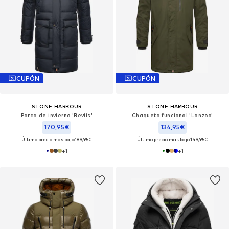
CUPÓN
CUPÓN
STONE HARBOUR
STONE HARBOUR
Parca de invierno 'Beviis'
Chaqueta funcional 'Lanzoo'
170,95€
134,95€
Último precio más bajo:
189,95€
Último precio más bajo:
149,95€
+
1
+
1