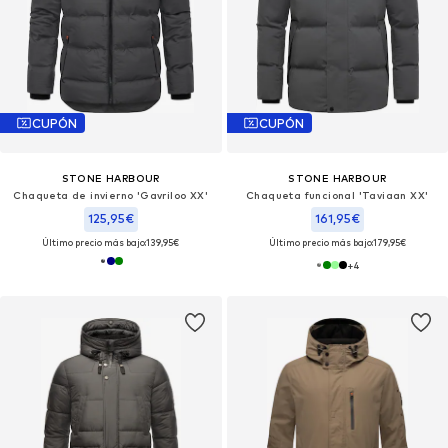
CUPÓN
CUPÓN
STONE HARBOUR
STONE HARBOUR
Chaqueta de invierno 'Gavriloo XX'
Chaqueta funcional 'Taviaan XX'
125,95€
161,95€
Último precio más bajo:
139,95€
Último precio más bajo:
179,95€
+
4