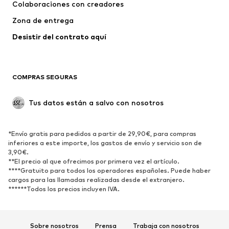
Ropa interior
Jerséis y cárdigans
Colaboraciones con creadores
Trajes y chaquetas
Abrigos
Zona de entrega
Ropa de baño
Tallas grandes
Desistir del contrato aquí 
Ocasiones
Exclusivo
Reciclado
COMPRAS SEGURAS
ZAPATOS
Tus datos están a salvo con nosotros
Nuevo
Tendencia
Botas y botines
Zapatillas de deporte
*Envío gratis para pedidos a partir de 29,90€, para compras
Zapatos bajos
Zapatos deportivos
inferiores a este importe, los gastos de envío y servicio son de
Zapatos abiertos
Exclusivo
3,90€.
**El precio al que ofrecimos por primera vez el artículo.
****Gratuito para todos los operadores españoles. Puede haber
DEPORTE
cargos para las llamadas realizadas desde el extranjero.
******Todos los precios incluyen IVA.
Ropa deportiva
Disciplinas deportivas
Zapatos deportivos
Mochilas deportivas y bolsos
Complementos deportivos
Sobre nosotros
Prensa
Trabaja con nosotros