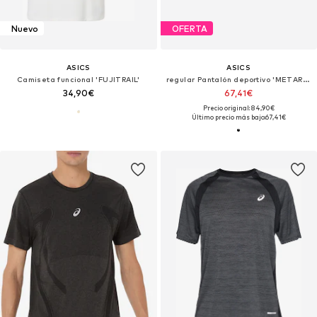
Nuevo
OFERTA
ASICS
ASICS
Camiseta funcional 'FUJITRAIL'
regular Pantalón deportivo 'METARUN 5IN'
34,90€
67,41€
Precio original: 84,90€
Último precio más bajo:
67,41€