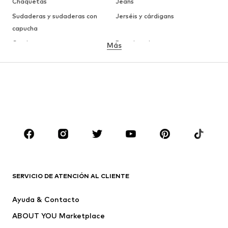
Chaquetas
Jeans
Sudaderas y sudaderas con
Jerséis y cárdigans
capucha
Camisetas
Ropa interior
Más
Pantalones
Camisas
Abrigos
Trajes y chaquetas
Ropa de baño
Tallas grandes
Zapatos
Deporte
Complementos
Premium
ROPA
Nuevo
Tendencia
Camisetas
Jeans
SERVICIO DE ATENCIÓN AL CLIENTE
Chaquetas
Sudaderas y sudaderas con
Ayuda & Contacto
capucha
ABOUT YOU Marketplace
Pantalones
Camisas