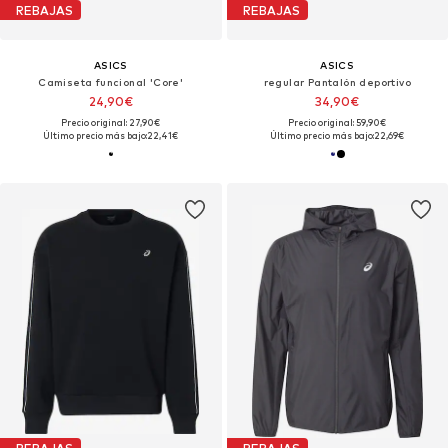
REBAJAS
REBAJAS
ASICS
ASICS
Camiseta funcional 'Core'
regular Pantalón deportivo
24,90€
34,90€
Precio original: 27,90€
Precio original: 59,90€
Último precio más bajo:
22,41€
Último precio más bajo:
22,69€