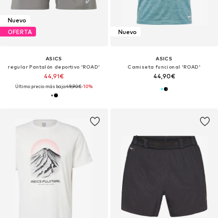
Nuevo
OFERTA
Nuevo
ASICS
ASICS
regular Pantalón deportivo 'ROAD'
Camiseta funcional 'ROAD'
44,91€
44,90€
Último precio más bajo:
49,90€
-10%