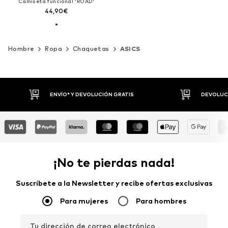
Camiseta funcional 'ROAD'
44,90€
Hombre
Ropa
Chaquetas
ASICS
DEVOLUCIONES HASTA 30 DÍAS
P
¡No te pierdas nada!
Suscríbete a la Newsletter y recibe ofertas exclusivas
Para mujeres
Para hombres
Tu dirección de correo electrónico