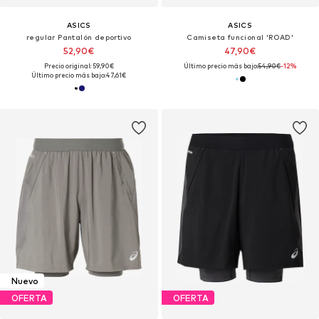
ASICS
ASICS
regular Pantalón deportivo
Camiseta funcional 'ROAD'
52,90€
47,90€
Precio original: 59,90€
Último precio más bajo:
54,90€
-12%
Último precio más bajo:
47,61€
Nuevo
OFERTA
OFERTA