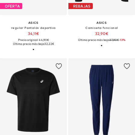
OFERTA
REBAJAS
ASICS
ASICS
regular Pantalón deportivo
Camiseta funcional
34,11€
32,90€
Precio original: 44,90€
Último precio más bajo:
37,90€
-13%
Último precio más bajo:
32,22€