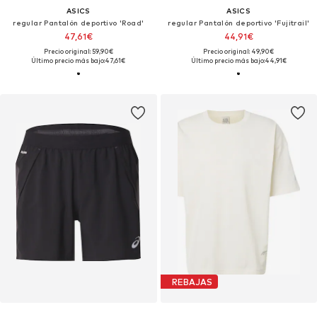
ASICS
ASICS
regular Pantalón deportivo 'Road'
regular Pantalón deportivo 'Fujitrail'
47,61€
44,91€
Precio original: 59,90€
Precio original: 49,90€
Último precio más bajo:
47,61€
Último precio más bajo:
44,91€
REBAJAS