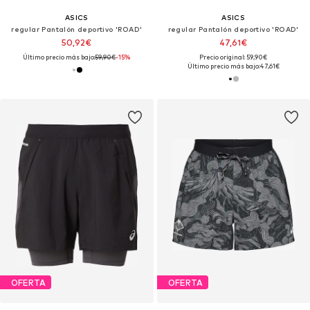
ASICS
ASICS
regular Pantalón deportivo 'ROAD'
regular Pantalón deportivo 'ROAD'
50,92€
47,61€
Último precio más bajo:
59,90€
-15%
Precio original: 59,90€
Último precio más bajo:
47,61€
OFERTA
OFERTA