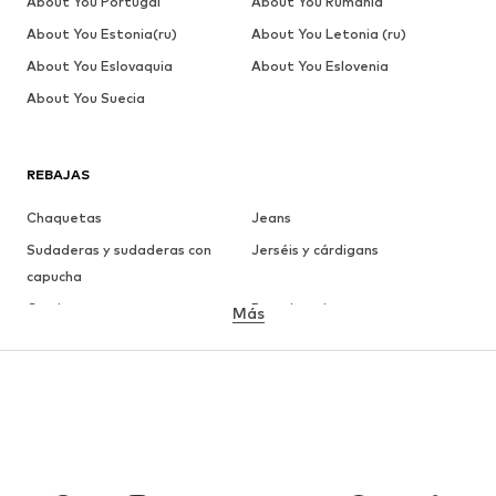
About You Portugal
About You Rumania
About You Estonia(ru)
About You Letonia (ru)
About You Eslovaquia
About You Eslovenia
About You Suecia
REBAJAS
Chaquetas
Jeans
Sudaderas y sudaderas con
Jerséis y cárdigans
capucha
Camisetas
Ropa interior
Más
Pantalones
Camisas
Abrigos
Trajes y chaquetas
Ropa de baño
Tallas grandes
Zapatos
Deporte
Complementos
Premium