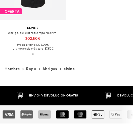
OFERTA
ELVINE
Abrigo de entretiempo 'Karim'
202,50€
Precio original: 379,00€
Último precio más bajo:
157,50€
Hombre
Ropa
Abrigos
elvine
DEVOLUCIONES HASTA 30 DÍAS
P