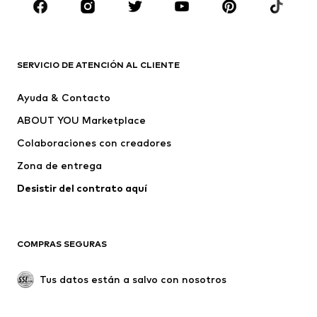
ROPA
Nuevo
Tendencia
Camisetas
Jeans
SERVICIO DE ATENCIÓN AL CLIENTE
Chaquetas
Sudaderas y sudaderas con
Ayuda & Contacto
capucha
ABOUT YOU Marketplace
Pantalones
Camisas
Ropa interior
Jerséis y cárdigans
Colaboraciones con creadores
Trajes y chaquetas
Abrigos
Zona de entrega
Ropa de baño
Tallas grandes
Desistir del contrato aquí 
Ocasiones
Exclusivo
Reciclado
COMPRAS SEGURAS
ZAPATOS
Tus datos están a salvo con nosotros
Nuevo
Tendencia
Botas y botines
Zapatillas de deporte