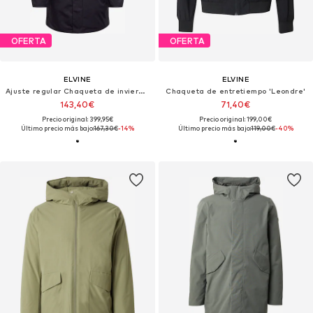
OFERTA
OFERTA
ELVINE
ELVINE
Ajuste regular Chaqueta de invierno 'Reece'
Chaqueta de entretiempo 'Leondre'
143,40€
71,40€
Precio original: 399,95€
Precio original: 199,00€
Último precio más bajo:
167,30€
-14%
Último precio más bajo:
119,00€
-40%