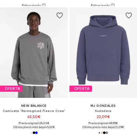
OFERTA
OFERTA
NEW BALANCE
MJ GONZALES
Camiseta 'Reimagined Fleece Crew'
Sudadera
45,50€
23,09€
Precio original: 65,00€
Precio original: 69,99€
Último precio más bajo:
45,50€
Último precio más bajo:
23,09€