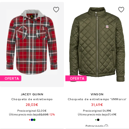
OFERTA
OFERTA
JACEY QUINN
VINSON
Chaqueta de entretiempo
Chaqueta de entretiempo 'VMMarco'
28,03€
31,49€
Precio original: 52,00€
Precio original: 54,99€
Último precio más bajo:
32,03€
-12%
Último precio más bajo:
31,49€