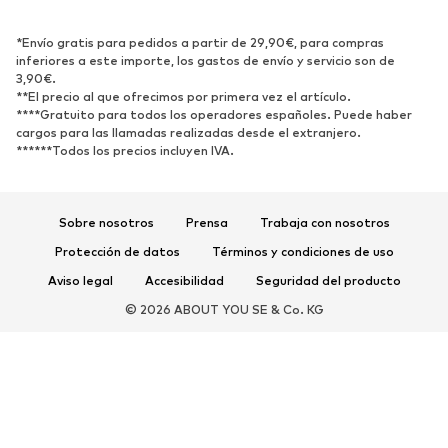
Botas y botines
Zapatillas de deporte
*Envío gratis para pedidos a partir de 29,90€, para compras
Zapatos bajos
Zapatos deportivos
inferiores a este importe, los gastos de envío y servicio son de
Zapatos abiertos
Exclusivo
3,90€.
**El precio al que ofrecimos por primera vez el artículo.
****Gratuito para todos los operadores españoles. Puede haber
DEPORTE
cargos para las llamadas realizadas desde el extranjero.
******Todos los precios incluyen IVA.
Ropa deportiva
Disciplinas deportivas
Zapatos deportivos
Mochilas deportivas y bolsos
Complementos deportivos
Sobre nosotros
Prensa
Trabaja con nosotros
Protección de datos
Términos y condiciones de uso
COMPLEMENTOS
Aviso legal
Accesibilidad
Seguridad del producto
Nuevo
Gorras y gorros
© 2026 ABOUT YOU SE & Co. KG
Cinturones
Bolsos y mochilas
Relojes
Joyería
Gafas de sol
Carteras y estuches
Corbatas y accesorios
Bufandas y pañuelos
Guantes
Accesorios para el hogar