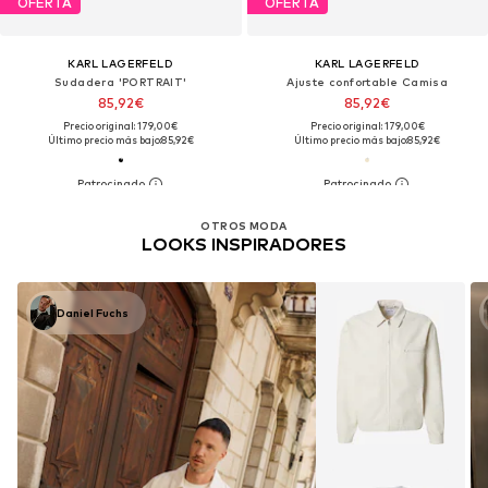
OFERTA
OFERTA
KARL LAGERFELD
KARL LAGERFELD
Sudadera 'PORTRAIT'
Ajuste confortable Camisa
85,92€
85,92€
Precio original: 179,00€
Precio original: 179,00€
Último precio más bajo:
85,92€
Último precio más bajo:
85,92€
OTROS MODA
LOOKS INSPIRADORES
Daniel Fuchs