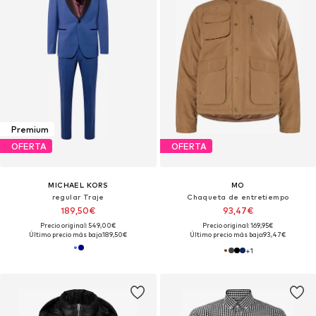
Premium
OFERTA
OFERTA
MICHAEL KORS
MO
regular Traje
Chaqueta de entretiempo
189,50€
93,47€
Precio original: 549,00€
Precio original: 169,95€
Último precio más bajo:
189,50€
Último precio más bajo:
93,47€
+
1