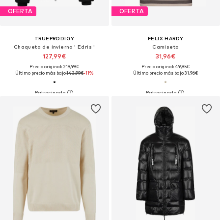
OFERTA
OFERTA
TRUEPRODIGY
FELIX HARDY
Chaqueta de invierno ' Edris '
Camiseta
127,99€
31,96€
Precio original: 219,99€
Precio original: 49,95€
Último precio más bajo:
143,99€
-11%
Último precio más bajo:
31,96€