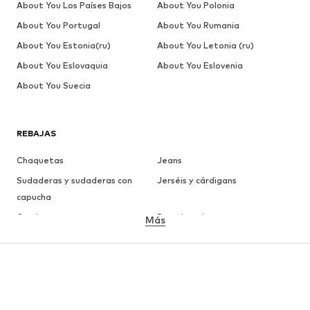
About You Los Países Bajos
About You Polonia
About You Portugal
About You Rumania
About You Estonia(ru)
About You Letonia (ru)
About You Eslovaquia
About You Eslovenia
About You Suecia
REBAJAS
Chaquetas
Jeans
Sudaderas y sudaderas con
Jerséis y cárdigans
capucha
Camisetas
Ropa interior
Más
Pantalones
Camisas
Abrigos
Trajes y chaquetas
Ropa de baño
Tallas grandes
Zapatos
Deporte