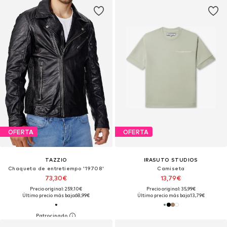
OFERTA
OFERTA
TAZZIO
IRASUTO STUDIOS
Chaqueta de entretiempo '19708'
Camiseta
73,30€
13,79€
Precio original: 259,10€
Precio original: 35,99€
Último precio más bajo:
68,99€
Último precio más bajo:
13,79€