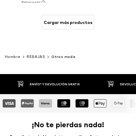
Cargar más productos
Hombre
REBAJAS
Otros moda
DEVOLUCIONES HASTA 30 DÍAS
P
¡No te pierdas nada!