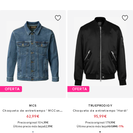
OFERTA
OFERTA
MCS
TRUEPRODIGY
Chaqueta de entretiempo ' MCConner Denim '
Chaqueta de entretiempo 'Hardi'
62,99€
95,99€
Precio original: 104,99€
Precio original: 179,99€
Último precio más bajo:
62,99€
Último precio más bajo:
107,99€
-11%