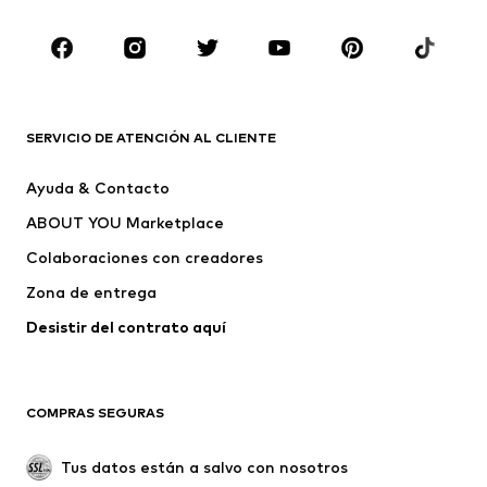
Complementos
Premium
ROPA
Nuevo
Tendencia
Camisetas
Jeans
SERVICIO DE ATENCIÓN AL CLIENTE
Chaquetas
Sudaderas y sudaderas con
Ayuda & Contacto
capucha
ABOUT YOU Marketplace
Pantalones
Camisas
Ropa interior
Jerséis y cárdigans
Colaboraciones con creadores
Trajes y chaquetas
Abrigos
Zona de entrega
Ropa de baño
Tallas grandes
Desistir del contrato aquí 
Ocasiones
Exclusivo
Reciclado
COMPRAS SEGURAS
ZAPATOS
Tus datos están a salvo con nosotros
Nuevo
Tendencia