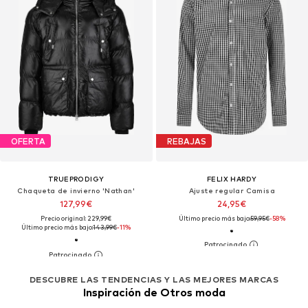
OFERTA
REBAJAS
TRUEPRODIGY
FELIX HARDY
Chaqueta de invierno 'Nathan'
Ajuste regular Camisa
127,99€
24,95€
Precio original: 229,99€
Último precio más bajo:
59,95€
-58%
Último precio más bajo:
143,99€
-11%
DESCUBRE LAS TENDENCIAS Y LAS MEJORES MARCAS
Inspiración de Otros moda