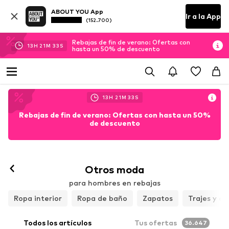
ABOUT YOU App
Ir a la App
(152.700)
Rebajas de fin de verano: Ofertas con
13
H
21
M
31
S
hasta un 50% de descuento
13
H
21
M
31
S
Rebajas de fin de verano: Ofertas con hasta un 50%
de descuento
Otros moda
para hombres en rebajas
Ropa interior
Ropa de baño
Zapatos
Trajes y c
Todos los artículos
Tus ofertas
36.647