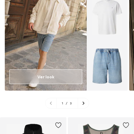
Ver look
1
/
3