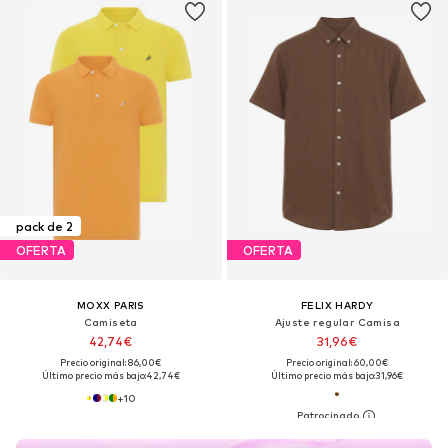
pack de 2
OFERTA
OFERTA
MOXX PARIS
FELIX HARDY
Camiseta
Ajuste regular Camisa
42,74€
31,96€
Precio original: 86,00€
Precio original: 60,00€
Último precio más bajo:
42,74€
Último precio más bajo:
31,96€
+
10