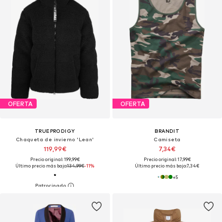
OFERTA
OFERTA
TRUEPRODIGY
BRANDIT
Chaqueta de invierno 'Lean'
Camiseta
119,99€
7,34€
Precio original: 199,99€
Precio original: 17,99€
Último precio más bajo:
134,99€
-11%
Último precio más bajo:
7,34€
+
5