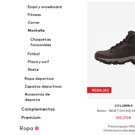
Esquí y snowboard
Fitness
Correr
Montaña
Chaquetas
funcionales
Fútbol
Playa y surf
Skate
Ropa deportiva
Zapatos deportivos
REBAJAS
Accesorios de
deporte
COLUMBIA
Complementos
Botas 'NEWTON RIDGE 
Premium
105,00€
Precio original: 119
Ropa
Disponible en muchas
Último precio más bajo: