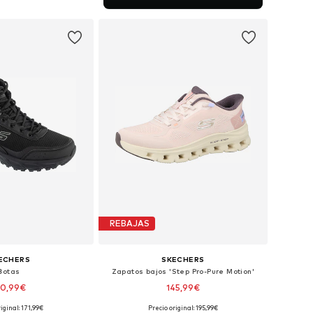
 a la cesta
REBAJAS
ECHERS
SKECHERS
Botas
Zapatos bajos 'Step Pro-Pure Motion'
50,99€
145,99€
iginal: 171,99€
Precio original: 195,99€
isponibles: 45
Disponible en muchas tallas