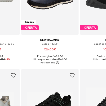
Unisex
OFERTA
OFERTA
NEW BALANCE
por Glove 7'
Botas 'H754'
Zapatos 
€
126,00€
1
,00€
Precio original: 140,00€
Precio or
 tallas
Disponible en muchas tallas
Disponible 
8,35€
-19%
Último precio más bajo:
126,00€
Último preci
esta
Añadir a la cesta
Añadir