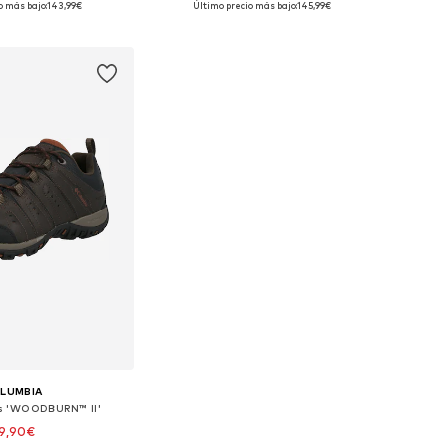
o más bajo:
143,99€
Último precio más bajo:
145,99€
 a la cesta
Añadir a la cesta
LUMBIA
s 'WOODBURN™ II'
9,90€