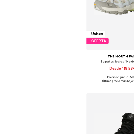
Unisex
OFERTA
THE NORTH FA
Zapatos bajos 'Hed
Desde 118,58
Precio original: 155
Disponible en muchas
Último precio más bajo:
Añadir a la c