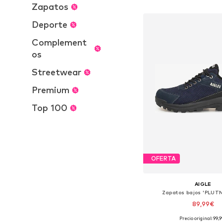
Añadir a la c
Zapatos
Deporte
Complement
os
Streetwear
Premium
Top 100
OFERTA
AIGLE
Zapatos bajos 'PLU
89,99€
Precio original: 99,
Disponible en muchas