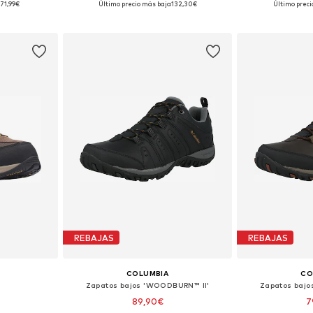
71,99€
Último precio más bajo:
132,30€
Último preci
esta
Añadir a la cesta
Añadir
REBAJAS
REBAJAS
COLUMBIA
CO
s
Zapatos bajos 'WOODBURN™ II'
Zapatos bajo
89,90€
7