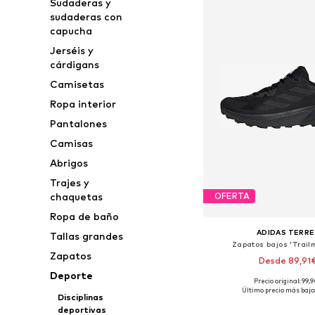
Sudaderas y
sudaderas con
capucha
Jerséis y
cárdigans
Camisetas
Ropa interior
Pantalones
Camisas
Abrigos
Trajes y
chaquetas
OFERTA
Ropa de baño
ADIDAS TERRE
Tallas grandes
Zapatos bajos 'Trail
Zapatos
Desde 89,91
Deporte
Precio original: 99,
Disponible en muchas
Último precio más bajo:
Disciplinas
Añadir a la c
deportivas