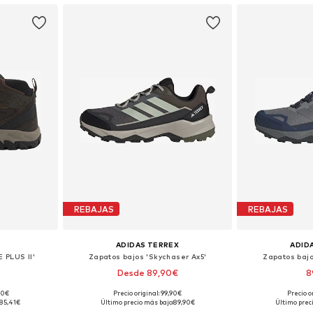
REBAJAS
REBAJAS
ADIDAS TERREX
ADID
PLUS II'
Zapatos bajos 'Skychaser Ax5'
Zapatos bajo
Desde 89,90€
8
+
4
,00€
Precio original: 99,90€
Precio o
 tallas
Disponible en muchas tallas
Disponible 
85,41€
Último precio más bajo:
89,90€
Último prec