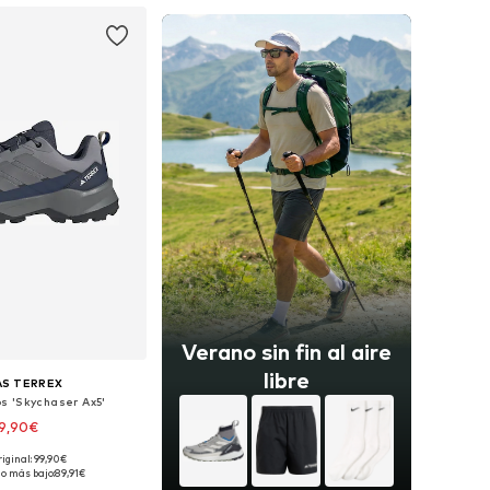
Verano sin fin al aire
libre
AS TERREX
s 'Skychaser Ax5'
9,90€
+
4
riginal: 99,90€
en muchas tallas
io más bajo:
89,91€