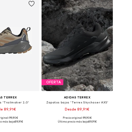
OFERTA
AS TERREX
ADIDAS TERREX
s 'Trailmaker 2.0'
Zapatos bajos 'Terrex Skychaser AX5'
e 89,91€
Desde 89,91€
+
4
riginal: 99,90€
Precio original: 99,90€
en muchas tallas
Disponible en muchas tallas
io más bajo:
89,91€
Último precio más bajo:
89,91€
 a la cesta
Añadir a la cesta