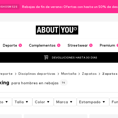
Rebajas de fin de verano: Ofertas con hasta un 50% de de
05
H
05
M
50
S
ABOUT
YOU
Deporte
Complementos
Streetwear
Premium
DEVOLUCIONES HASTA 30 DÍAS
Deporte
Disciplinas deportivas
Montaña
Zapatos
Zapatos 
king
para hombres en rebajas
14
to
Talla
Color
Marca
Estampado
Fun