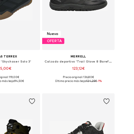
Nuevo
OFERTA
AS TERREX
MERRELL
 'Skychaser Solo 3'
Calzado deportivo 'Trail Glove 8 Barefoot'
05,00€
123,12€
iginal: 119,00€
Precio original: 136,80€
en muchas tallas
Disponible en muchas tallas
o más bajo:
94,50€
Último precio más bajo:
124,25€
-1%
 a la cesta
Añadir a la cesta