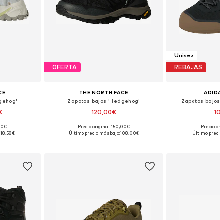
Unisex
OFERTA
REBAJAS
CE
THE NORTH FACE
ADID
gehog'
Zapatos bajos 'Hedgehog'
Zapatos bajos
€
120,00€
1
,00€
Precio original: 150,00€
Precio or
 tallas
Disponible en muchas tallas
Disponible 
118,58€
Último precio más bajo:
108,00€
Último preci
esta
Añadir a la cesta
Añadir