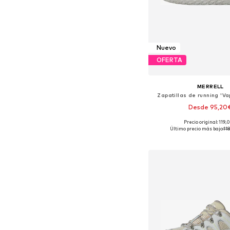
Nuevo
OFERTA
MERRELL
Zapatillas de running 'Va
Desde 95,20
Precio original: 119
Disponible en muchas
Último precio más bajo:
11
Añadir a la c