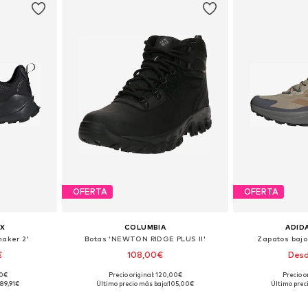
OFERTA
OFERTA
X
COLUMBIA
ADID
maker 2'
Botas 'NEWTON RIDGE PLUS II'
Zapatos bajo
€
108,00€
Desd
90€
Precio original: 120,00€
Precio o
 tallas
Disponible en muchas tallas
Disponible 
89,91€
Último precio más bajo:
105,00€
Último prec
esta
Añadir a la cesta
Añadir