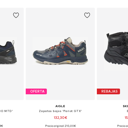
esta
Añadir a la cesta
Añadir
OFERTA
REBAJAS
AIGLE
SK
TNO MTD'
Zapatos bajos 'Pariot GTX'
132,30€
1
99€
Precio original: 210,00€
Precio or
 tallas
Tallas disponibles: 42, 43, 44, 45, 46
Tallas d