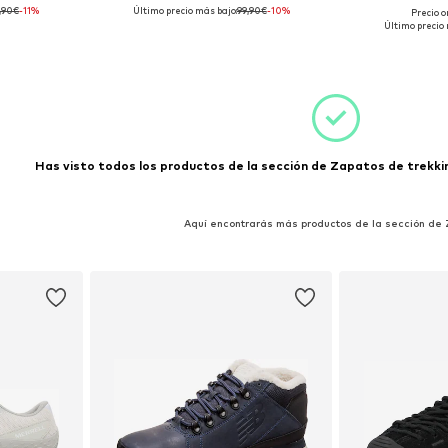
,90€
-11%
Último precio más bajo:
99,90€
-10%
Precio o
,5, 42,5
Tallas disponibles: 42, 44
Tallas d
Último precio 
esta
Añadir a la cesta
Añadir
Has visto todos los productos de la sección de Zapatos de trekkin
Aquí encontrarás más productos de la sección de