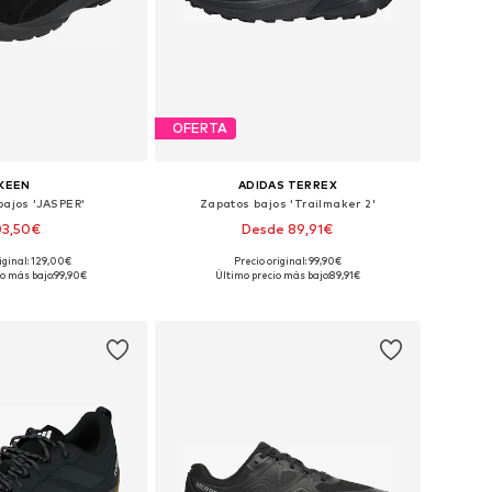
OFERTA
KEEN
ADIDAS TERREX
bajos 'JASPER'
Zapatos bajos 'Trailmaker 2'
03,50€
Desde 89,91€
iginal: 129,00€
Precio original: 99,90€
en muchas tallas
Disponible en muchas tallas
o más bajo:
99,90€
Último precio más bajo:
89,91€
 a la cesta
Añadir a la cesta