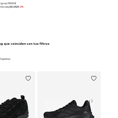
riginal: 99,90€
isponibles: 46
más bajo:
84,92€
-6%
 a la cesta
g que coinciden con tus filtros
 Zapatos