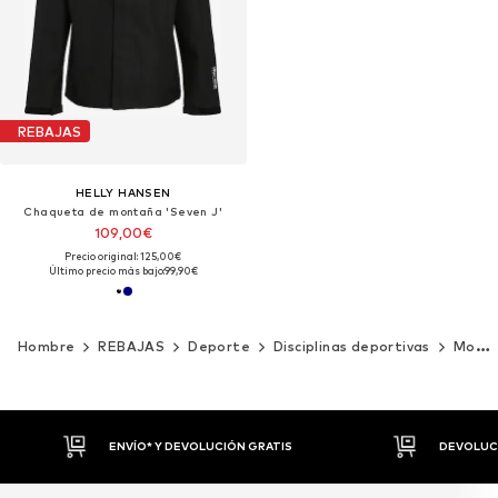
REBAJAS
HELLY HANSEN
Chaqueta de montaña 'Seven J'
109,00€
Precio original: 125,00€
Último precio más bajo:
99,90€
Hombre
REBAJAS
Deporte
Disciplinas deportivas
Montaña
ENVÍO* Y DEVOLUCIÓN GRATIS
DEVOLUCI