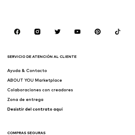
Ropa de baño
Tallas grandes
Zapatos
Deporte
Complementos
Premium
ROPA
Nuevo
Tendencia
Camisetas
Jeans
SERVICIO DE ATENCIÓN AL CLIENTE
Chaquetas
Sudaderas y sudaderas con
Ayuda & Contacto
capucha
ABOUT YOU Marketplace
Pantalones
Camisas
Ropa interior
Jerséis y cárdigans
Colaboraciones con creadores
Trajes y chaquetas
Abrigos
Zona de entrega
Ropa de baño
Tallas grandes
Desistir del contrato aquí 
Ocasiones
Exclusivo
Reciclado
COMPRAS SEGURAS