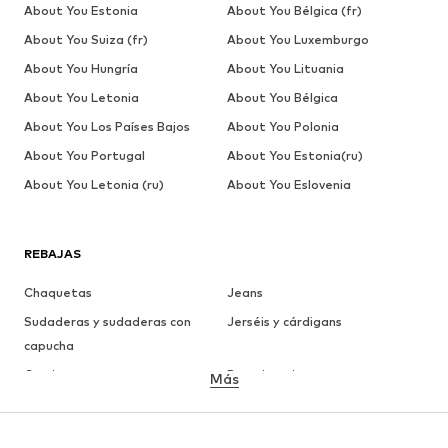
About You Estonia
About You Bélgica (fr)
About You Suiza (fr)
About You Luxemburgo
About You Hungría
About You Lituania
About You Letonia
About You Bélgica
About You Los Países Bajos
About You Polonia
About You Portugal
About You Estonia(ru)
About You Letonia (ru)
About You Eslovenia
REBAJAS
Chaquetas
Jeans
Sudaderas y sudaderas con
Jerséis y cárdigans
capucha
Camisetas
Ropa interior
Más
Pantalones
Camisas
Abrigos
Trajes y chaquetas