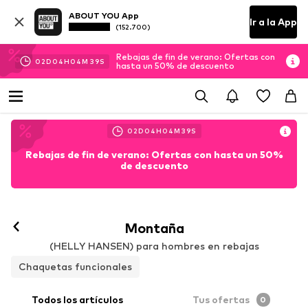
ABOUT YOU App
Ir a la App
(152.700)
Rebajas de fin de verano: Ofertas con
02
D
04
H
04
M
39
S
hasta un 50% de descuento
02
D
04
H
04
M
39
S
Rebajas de fin de verano: Ofertas con hasta un 50%
de descuento
Montaña
(HELLY HANSEN) para hombres en rebajas
Chaquetas funcionales
Todos los artículos
Tus ofertas
0