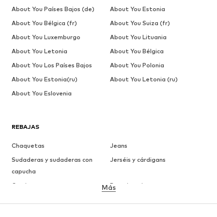
About You Países Bajos (de)
About You Estonia
About You Bélgica (fr)
About You Suiza (fr)
About You Luxemburgo
About You Lituania
About You Letonia
About You Bélgica
About You Los Países Bajos
About You Polonia
About You Estonia(ru)
About You Letonia (ru)
About You Eslovenia
REBAJAS
Chaquetas
Jeans
Sudaderas y sudaderas con
Jerséis y cárdigans
capucha
Camisetas
Ropa interior
Más
Pantalones
Camisas
Abrigos
Trajes y chaquetas