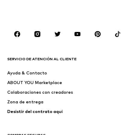
Ropa de baño
Tallas grandes
Zapatos
Deporte
Complementos
Premium
ROPA
Nuevo
Tendencia
Camisetas
Jeans
SERVICIO DE ATENCIÓN AL CLIENTE
Chaquetas
Sudaderas y sudaderas con
Ayuda & Contacto
capucha
ABOUT YOU Marketplace
Pantalones
Camisas
Ropa interior
Jerséis y cárdigans
Colaboraciones con creadores
Trajes y chaquetas
Abrigos
Zona de entrega
Ropa de baño
Tallas grandes
Desistir del contrato aquí 
Ocasiones
Exclusivo
Reciclado