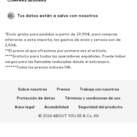
COMPRAS SEGURAS
ZAPATOS
Tus datos están a salvo con nosotros
Nuevo
Tendencia
Botas y botines
Zapatillas de deporte
*Envío gratis para pedidos a partir de 29,90€, para compras
Zapatos bajos
Zapatos deportivos
inferiores a este importe, los gastos de envío y servicio son de
Zapatos abiertos
Exclusivo
3,90€.
**El precio al que ofrecimos por primera vez el artículo.
****Gratuito para todos los operadores españoles. Puede haber
DEPORTE
cargos para las llamadas realizadas desde el extranjero.
******Todos los precios incluyen IVA.
Ropa deportiva
Disciplinas deportivas
Zapatos deportivos
Mochilas deportivas y bolsos
Complementos deportivos
Sobre nosotros
Prensa
Trabaja con nosotros
Protección de datos
Términos y condiciones de uso
COMPLEMENTOS
Aviso legal
Accesibilidad
Seguridad del producto
Nuevo
Gorras y gorros
© 2026 ABOUT YOU SE & Co. KG
Cinturones
Bolsos y mochilas
Relojes
Joyería