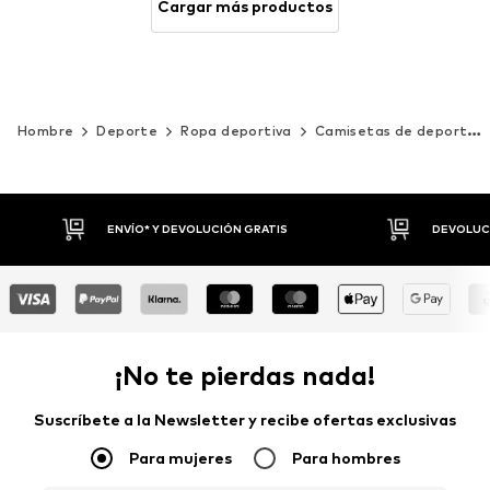
Cargar más productos
Hombre
Deporte
Ropa deportiva
Camisetas de deporte
DEVOLUCIONES HASTA 30 DÍAS
P
¡No te pierdas nada!
Suscríbete a la Newsletter y recibe ofertas exclusivas
Para mujeres
Para hombres