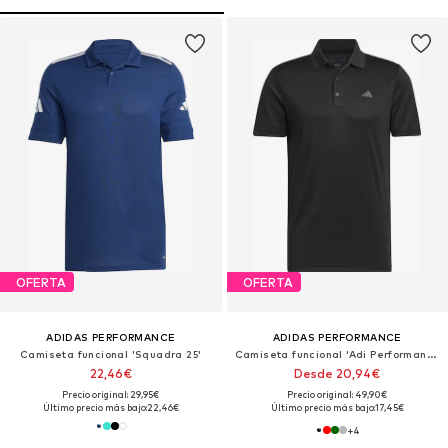
OFERTA
OFERTA
ADIDAS PERFORMANCE
ADIDAS PERFORMANCE
Camiseta funcional 'Squadra 25'
Camiseta funcional 'Adi Performance Polo'
22,46€
Desde 20,94€
Precio original: 29,95€
Precio original: 49,90€
Último precio más bajo:
22,46€
Último precio más bajo:
17,45€
+
4