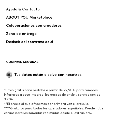
Chaquetas
Sudaderas y sudaderas con
Ayuda & Contacto
capucha
ABOUT YOU Marketplace
Pantalones
Camisas
Ropa interior
Jerséis y cárdigans
Colaboraciones con creadores
Trajes y chaquetas
Abrigos
Zona de entrega
Ropa de baño
Tallas grandes
Desistir del contrato aquí 
Ocasiones
Exclusivo
Reciclado
COMPRAS SEGURAS
ZAPATOS
Tus datos están a salvo con nosotros
Nuevo
Tendencia
Botas y botines
Zapatillas de deporte
*Envío gratis para pedidos a partir de 29,90€, para compras
Zapatos bajos
Zapatos deportivos
inferiores a este importe, los gastos de envío y servicio son de
Zapatos abiertos
Exclusivo
3,90€.
**El precio al que ofrecimos por primera vez el artículo.
****Gratuito para todos los operadores españoles. Puede haber
DEPORTE
cargos para las llamadas realizadas desde el extranjero.