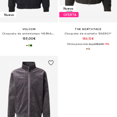
Nuevo
Nuevo
OFERTA
VOLCOM
THE NORTH FACE
Chaqueta de entretiempo 'HERNAN 10K'
Chaqueta de montaña 'ENERGY'
159,00€
186,15€
Último precio más bajo:
219,00€
-15%