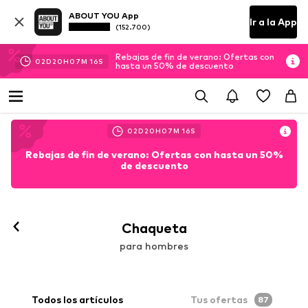
ABOUT YOU App
Ir a la App
(152.700)
Rebajas de fin de verano: Ofertas con
02
D
20
H
07
M
15
S
hasta un 50% de descuento
02
D
20
H
07
M
15
S
Rebajas de fin de verano: Ofertas con hasta un 50%
de descuento
Chaqueta
para hombres
Todos los artículos
Tus ofertas
87