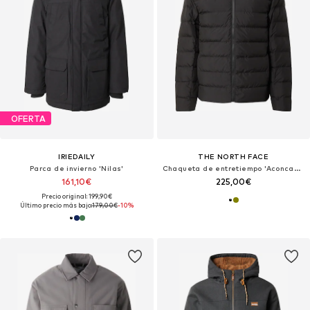
OFERTA
IRIEDAILY
THE NORTH FACE
Parca de invierno 'Nilas'
Chaqueta de entretiempo 'Aconcagua III'
161,10€
225,00€
Precio original: 199,90€
Último precio más bajo:
179,00€
-10%