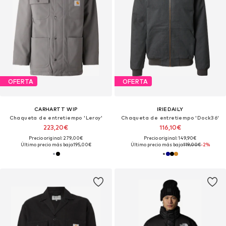
OFERTA
OFERTA
CARHARTT WIP
IRIEDAILY
Chaqueta de entretiempo 'Leroy'
Chaqueta de entretiempo 'Dock36'
223,20€
116,10€
Precio original: 279,00€
Precio original: 149,90€
Último precio más bajo:
195,00€
Último precio más bajo:
119,00€
-2%