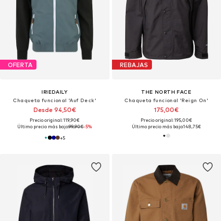
OFERTA
REBAJAS
IRIEDAILY
THE NORTH FACE
Chaqueta funcional 'Auf Deck'
Chaqueta funcional 'Reign On'
Desde 94,50€
175,00€
Precio original: 119,90€
Precio original: 195,00€
Último precio más bajo:
99,90€
-5%
Último precio más bajo:
148,75€
+
5