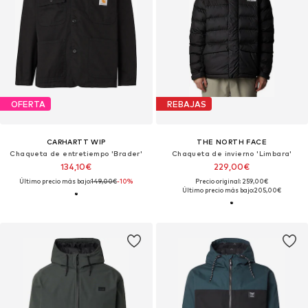
OFERTA
REBAJAS
CARHARTT WIP
THE NORTH FACE
Chaqueta de entretiempo 'Brader'
Chaqueta de invierno 'Limbara'
134,10€
229,00€
Último precio más bajo:
149,00€
-10%
Precio original: 259,00€
Último precio más bajo:
205,00€