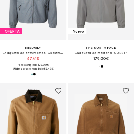
OFERTA
Nuevo
IRIEDAILY
THE NORTH FACE
Chaqueta de entretiempo 'Ghostmode'
Chaqueta de montaña 'QUEST'
67,41€
179,00€
Precio original: 129,00€
Último precio más bajo:
52,43€