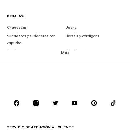
REBAJAS
Chaquetas
Jeans
Sudaderas y sudaderas con
Jerséis y cárdigans
capucha
Camisetas
Ropa interior
Más
Pantalones
Camisas
Abrigos
Trajes y chaquetas
Ropa de baño
Tallas grandes
Zapatos
Deporte
Complementos
Premium
ROPA
Nuevo
Tendencia
Camisetas
Jeans
SERVICIO DE ATENCIÓN AL CLIENTE